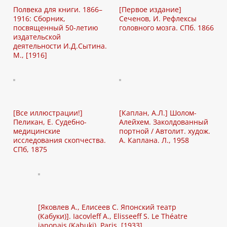
Полвека для книги. 1866–
[Первое издание]
1916: Сборник,
Сеченов, И. Рефлексы
посвященный 50-летию
головного мозга. СПб. 1866
издательской
деятельности И.Д.Сытина.
М., [1916]
[Все иллюстрации!]
[Каплан, А.Л.] Шолом-
Пеликан, Е. Судебно-
Алейхем. Заколдованный
медицинские
портной / Автолит. худож.
исследования скопчества.
А. Каплана. Л., 1958
СПб, 1875
[Яковлев А., Елисеев С. Японский театр
(Кабуки)]. Iacovleff A., Elisseeff S. Le Théatre
japonais (Kabuki). Paris, [1933]