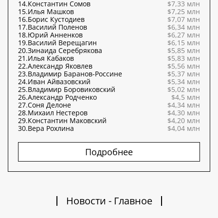
14.
Константин Сомов
$7,33 млн
15.
Илья Машков
$7,25 млн
16.
Борис Кустодиев
$7,07 млн
17.
Василий Поленов
$6,34 млн
18.
Юрий Анненков
$6,27 млн
19.
Василий Верещагин
$6,15 млн
20.
Зинаида Серебрякова
$5,85 млн
21.
Илья Кабаков
$5,83 млн
22.
Александр Яковлев
$5,56 млн
23.
Владимир Баранов-Россине
$5,37 млн
24.
Иван Айвазовский
$5,34 млн
25.
Владимир Боровиковский
$5,02 млн
26.
Александр Родченко
$4,5 млн
27.
Соня Делоне
$4,34 млн
28.
Михаил Нестеров
$4,30 млн
29.
Константин Маковский
$4,20 млн
30.
Вера Рохлина
$4,04 млн
Подробнее
Новости - Главное