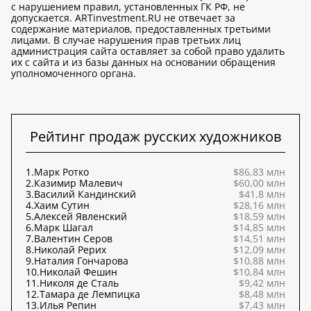
с нарушением правил, установленных ГК РФ, не
допускается. ARTinvestment.RU не отвечает за
содержание материалов, предоставленных третьими
лицами. В случае нарушения прав третьих лиц
администрация сайта оставляет за собой право удалить
их с сайта и из базы данных на основании обращения
уполномоченного органа.
Рейтинг продаж русских художников
1.
Марк Ротко
$86,83 млн
2.
Казимир Малевич
$60,00 млн
3.
Василий Кандинский
$41,8 млн
4.
Хаим Сутин
$28,16 млн
5.
Алексей Явленский
$18,59 млн
6.
Марк Шагал
$14,85 млн
7.
Валентин Серов
$14,51 млн
8.
Николай Рерих
$12,09 млн
9.
Наталия Гончарова
$10,88 млн
10.
Николай Фешин
$10,84 млн
11.
Николя де Сталь
$9,42 млн
12.
Тамара де Лемпицка
$8,48 млн
13.
Илья Репин
$7,43 млн