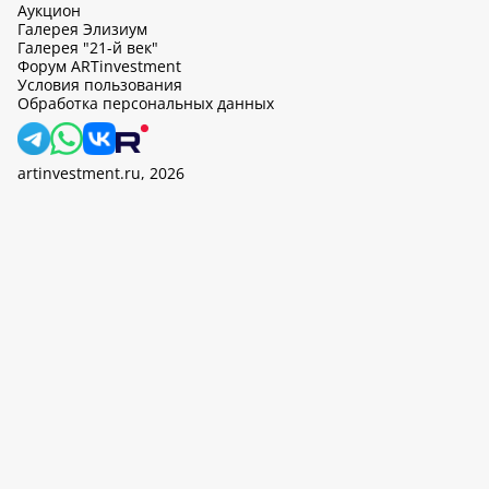
Аукцион
Галерея Элизиум
Галерея "21-й век"
Форум ARTinvestment
Условия пользования
Обработка персональных данных
artinvestment.ru, 2026
На этом сайте используются cookie, может вестись сбор данных
об IP-адресах и местоположении пользователей. Продолжив
работу с этим сайтом, вы подтверждаете свое согласие на
обработку персональных данных в соответствии с законом N
152-ФЗ «О персональных данных» и
«Политикой ООО «АртИн»
в отношении обработки персональных данных».