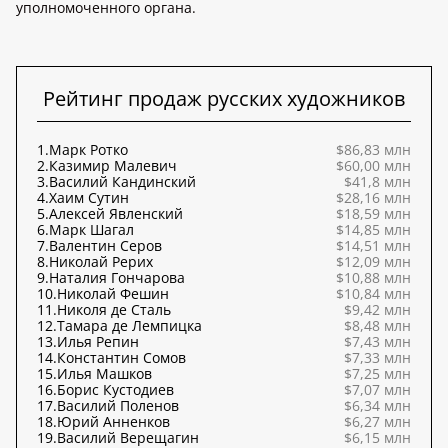
уполномоченного органа.
Рейтинг продаж русских художников
1.
Марк Ротко
$86,83 млн
2.
Казимир Малевич
$60,00 млн
3.
Василий Кандинский
$41,8 млн
4.
Хаим Сутин
$28,16 млн
5.
Алексей Явленский
$18,59 млн
6.
Марк Шагал
$14,85 млн
7.
Валентин Серов
$14,51 млн
8.
Николай Рерих
$12,09 млн
9.
Наталия Гончарова
$10,88 млн
10.
Николай Фешин
$10,84 млн
11.
Николя де Сталь
$9,42 млн
12.
Тамара де Лемпицка
$8,48 млн
13.
Илья Репин
$7,43 млн
14.
Константин Сомов
$7,33 млн
15.
Илья Машков
$7,25 млн
16.
Борис Кустодиев
$7,07 млн
17.
Василий Поленов
$6,34 млн
18.
Юрий Анненков
$6,27 млн
19.
Василий Верещагин
$6,15 млн