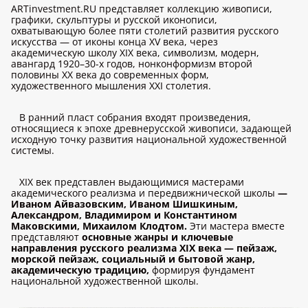
ARTinvestment.RU представляет коллекцию живописи,
графики, скульптуры и русской иконописи,
охватывающую более пяти столетий развития русского
искусства — от иконы конца XV века, через
академическую школу XIX века, символизм, модерн,
авангард 1920–30-х годов, нонконформизм второй
половины XX века до современных форм,
художественного мышления XXI столетия.
В ранний пласт собрания входят произведения,
относящиеся к эпохе древнерусской живописи, задающей
исходную точку развития национальной художественной
системы.
XIX век представлен выдающимися мастерами
академического реализма и передвижнической школы
—
Иваном Айвазовским, Иваном Шишкиным,
Александром, Владимиром и Константином
Маковскими, Михаилом Клодтом.
Эти мастера вместе
представляют
основные жанры и ключевые
направления русского реализма XIX века — пейзаж,
морской пейзаж, социальный и бытовой жанр,
академическую традицию,
формируя фундамент
национальной художественной школы.