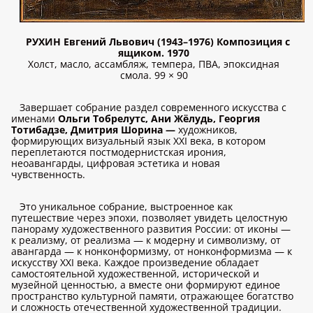
РУХИН Евгений Львович (1943–1976) Композиция с
ящиком. 1970
Холст, масло, ассамбляж, темпера, ПВА, эпоксидная
смола. 99 × 90
Завершает собрание раздел современного искусства с
именами
Ольги Тобрелутс, Ани Жёлудь, Георгия
Тотибадзе, Дмитрия Шорина —
художников,
формирующих визуальный язык XXI века, в котором
переплетаются постмодернистская ирония,
неоавангарды, цифровая эстетика и новая
чувственность.
Это уникальное собрание, выстроенное как
путешествие через эпохи, позволяет увидеть целостную
панораму художественного развития России: от иконы —
к реализму, от реализма — к модерну и символизму, от
авангарда — к нонконформизму, от нонконформизма — к
искусству XXI века. Каждое произведение обладает
самостоятельной художественной, исторической и
музейной ценностью, а вместе они формируют единое
пространство культурной памяти, отражающее богатство
и сложность отечественной художественной традиции.