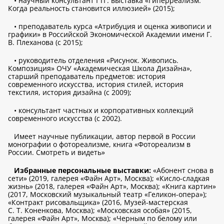
• научный консультант ГТГ: выставка «Гиперреализм.
Когда реальность становится иллюзией» (2015);
• преподаватель курса «Атрибуция и оценка живописи и
графики» в Российской Экономической Академии имени Г.
В. Плеханова (с 2015);
• руководитель отделения «Рисунок. Живопись.
Композиция» ОЧУ «Академическая Школа Дизайна»,
старший преподаватель предметов: история
современного искусства, история стилей, история
текстиля, история дизайна (с 2009);
• консультант частных и корпоративных коллекций
современного искусства (с 2002).
Имеет научные публикации, автор первой в России
монографии о фотореализме, книга «Фотореализм в
России. Смотреть и видеть»
Избранные персональные выставки:
«Абонент снова в
сети» (2019, галерея «Файн Арт», Москва); «Кисло-сладкая
жизнь» (2018, галерея «Файн Арт», Москва); «Книга картин»
(2017, Московский музыкальный театр «Геликон-опера»);
«Контракт рисовальщика» (2016, Музей-мастерская
С. Т. Коненкова, Москва); «Московская особая» (2015,
галерея «Файн Арт», Москва); «Черным по белому или