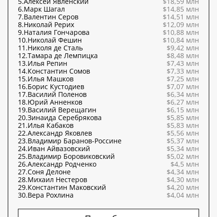
5.
Алексей Явленский
$18,59 млн
6.
Марк Шагал
$14,85 млн
7.
Валентин Серов
$14,51 млн
8.
Николай Рерих
$12,09 млн
9.
Наталия Гончарова
$10,88 млн
10.
Николай Фешин
$10,84 млн
11.
Николя де Сталь
$9,42 млн
12.
Тамара де Лемпицка
$8,48 млн
13.
Илья Репин
$7,43 млн
14.
Константин Сомов
$7,33 млн
15.
Илья Машков
$7,25 млн
16.
Борис Кустодиев
$7,07 млн
17.
Василий Поленов
$6,34 млн
18.
Юрий Анненков
$6,27 млн
19.
Василий Верещагин
$6,15 млн
20.
Зинаида Серебрякова
$5,85 млн
21.
Илья Кабаков
$5,83 млн
22.
Александр Яковлев
$5,56 млн
23.
Владимир Баранов-Россине
$5,37 млн
24.
Иван Айвазовский
$5,34 млн
25.
Владимир Боровиковский
$5,02 млн
26.
Александр Родченко
$4,5 млн
27.
Соня Делоне
$4,34 млн
28.
Михаил Нестеров
$4,30 млн
29.
Константин Маковский
$4,20 млн
30.
Вера Рохлина
$4,04 млн