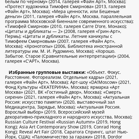
белым по черному» (2014, галерея «Файн Арт», Москва);
«Протест художника Тимофея Смирнова» (2013, галерея
«Файн Арт», Москва); «Мера ценности, или Бешеные
деньги» (2011, галерея «Файн Арт», Москва, параллельная
программа Московской биеннале современного искусства);
«Тимофей Смирнов» (2010, галерея Carre D’ore, Монако);
«Цитаты и дубликаты — 2» (2008, галерея «Грин-Арт»,
Пермь); «Цитаты и дубликаты. Летние каникулы с
Тимофеем Смирновым» (2007, галерея «Файн Арт»,
Москва); «Хронотопы» (2006, Библиотека иностранной
литературы им. М. И. Рудомино, Москва); «Хорошо.
Забытое. Старое (Сравнительные интерпретации)» (2004,
галерея «С'АРТ», Москва).
Избранные групповые выставки:
«Объект. Фокус.
Расстояние. Фотореализм. Отдельные кадры» (2021,
галерея «Файн Арт», Москва); Арт-шоу «DA!Moscow» (2021,
Фонд Культуры «ЕКАТЕРИНА», Москва); ярмарка «Арт
Москва» (2021, ВК «Гостиный двор», Москва); «Смерть
сирени» (2021, галерея «Файн Арт», Москва); «Актуальная
Россия: искусство памяти» (2020, выставочный зал
Медиацентра, Зарядье, Москва); «Актуальная Россия.
Взрослый выбор» (2019, Всероссийский музей
декоративно-прикладного и народного искусства, Москва);
Russian Culture Festival «Russian Autumn» (2019, Hong
Kong); Asia Art Contemporary Show (2019, Conrad Hong
Kong); Reveal Art Fair (2018, Саратога Спрингс, штат Нью-
Йорк, США); «Паломничество за гаражи» (2018, Dordor