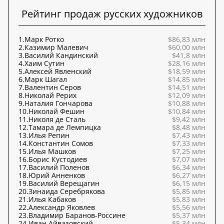
Рейтинг продаж русских художников
1.
Марк Ротко
$86,83 млн
2.
Казимир Малевич
$60,00 млн
3.
Василий Кандинский
$41,8 млн
4.
Хаим Сутин
$28,16 млн
5.
Алексей Явленский
$18,59 млн
6.
Марк Шагал
$14,85 млн
7.
Валентин Серов
$14,51 млн
8.
Николай Рерих
$12,09 млн
9.
Наталия Гончарова
$10,88 млн
10.
Николай Фешин
$10,84 млн
11.
Николя де Сталь
$9,42 млн
12.
Тамара де Лемпицка
$8,48 млн
13.
Илья Репин
$7,43 млн
14.
Константин Сомов
$7,33 млн
15.
Илья Машков
$7,25 млн
16.
Борис Кустодиев
$7,07 млн
17.
Василий Поленов
$6,34 млн
18.
Юрий Анненков
$6,27 млн
19.
Василий Верещагин
$6,15 млн
20.
Зинаида Серебрякова
$5,85 млн
21.
Илья Кабаков
$5,83 млн
22.
Александр Яковлев
$5,56 млн
23.
Владимир Баранов-Россине
$5,37 млн
24.
Иван Айвазовский
$5,34 млн