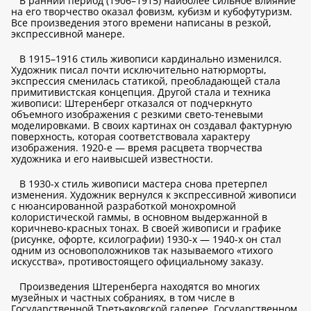
В ранний период (1906–1915) наиболее сильное влияние
на его творчество оказал фовизм, кубизм и кубофутуризм.
Все произведения этого времени написаны в резкой,
экспрессивной манере.
В 1915–1916 стиль живописи кардинально изменился.
Художник писал почти исключительно натюрморты,
экспрессия сменилась статикой, преобладающей стала
примитивистская концепция. Другой стала и техника
живописи: Штеренберг отказался от подчеркнуто
объемного изображения с резкими свето-теневыми
моделировками. В своих картинах он создавал фактурную
поверхность, которая соответствовала характеру
изображения. 1920-е — время расцвета творчества
художника и его наивысшей известности.
В 1930-х стиль живописи мастера снова претерпел
изменения. Художник вернулся к экспрессивной живописи
с нюансированной разработкой монохромной
колористической гаммы, в основном выдержанной в
коричнево-красных тонах. В своей живописи и графике
(рисунке, офорте, ксилографии) 1930-х — 1940-х он стал
одним из основоположников так называемого «тихого
искусства», противостоящего официальному заказу.
Произведения Штеренберга находятся во многих
музейных и частных собраниях, в том числе в
Государственной Третьяковской галерее, Государственном