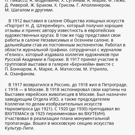
П. Пикассо, А. Модильяни, Х. Сутиным, А. Марке, Ф. Леже,
Д. Риверой, Ж. Браком, Х. Грисом, Г. Аполлинером,
М. Шагалом и другими.
В 1912 выставил в салоне Общества изящных искусств
«Портрет Н. Д. Штеренберг», который получил хорошие
отзывы и принес автору известность в европейских
художественных кругах. В том же году представил свои
работы в салоне Независимых и Осеннем салоне, в
дальнейшем став их постоянным экспонентом. Работал в
области журнальной графики, сотрудничал с журналом
«Гелиос», который издавала коллегия художников при
Русской Академии в Париже. В 1917 принял участие в
групповой выставке в галерее «Бернхейм» вместе с
П. Боннаром, А. Марке, А. Матиссом, М. Утрилло,
А. Озанфаном.
В 1917 возвратился в Россию, до 1918 жил в Петрограде,
с 1918 — в Москве. В 1918 экспонировал свои картины на
Выставке еврейских живописцев в Москве. Был назначен
заведующим Отдела ИЗО, а также председателем
Коллегии по делам изобразительных искусств
Наркомпроса (до 1921). С 1920 (до 1930) преподавал во
ВХУТЕМАСе (в 1925 переименован во ВХУТЕИН).
Участвовал в реализации плана монументальной
пропаганды. Вошел в московскую секцию искусства
Культур-Лиги.