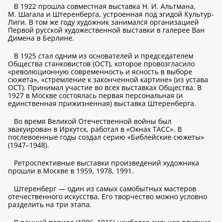
В 1922 прошла совместная выставка Н. И. Альтмана,
М. Шагала и Штеренберга, устроенная под эгидой Культур-
Лиги. В том же году художник занимался организацией
Первой русской художественной выставки в галерее Ван
Димена в Берлине.
В 1925 стал одним из основателей и председателем
Общества станковистов (ОСТ), которое провозгласило
«революционную современность и ясность в выборе
сюжета», «стремление к законченной картине» (из устава
ОСТ). Принимал участие во всех выставках Общества. В
1927 в Москве состоялась первая персональная (и
единственная прижизненная) выставка Штеренберга.
Во время Великой Отечественной войны был
эвакуирован в Иркутск, работал в «Окнах ТАСС». В
послевоенные годы создал серию «Библейские сюжеты»
(1947–1948).
Ретроспективные выставки произведений художника
прошли в Москве в 1959, 1978, 1991.
Штеренберг — один из самых самобытных мастеров
отечественного искусства. Его творчество можно условно
разделить на три этапа.