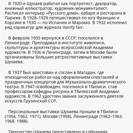
В 1920-е Шухаев работал как портретист, декоратор,
книжный иллюстратор, художник-монументалист.
Расписал интерьер «Русского дома», кабаре и ресторана в
Париже. В 1928–1929 путешествовал по югу Франции и
Корсике в 1930 — по Испании и Марокко. В 1932 исполнил
ряд карикатур для журнала Vanity fair.
В феврале 1935 вернулся в СССР, поселился в
Ленинграде. Преподавал в институте живописи,
скульптуры и архитектуры всероссийской Академии
художеств. В 1936 в Ленинграде, затем в Москве были
организованы большие ретроспективные выставки
Шухаева.
В 1937 был арестован и сослан в Магадан, где
эпизодически работал над оформлением спектаклей и
праздничных концертов для Музыкально-драматического
театра. В 1947 освобожден; поселился в Тбилиси, став
профессором кафедры рисунка в Тбилисской Академии
художеств. В 1962 удостоен звания заслуженного деятеля
искусств Грузинской ССР.
Персональные выставки Шухаева прошли в Тбилиси
(1954, 1962, 1971), Москве (1958), Ленинграде (1962–1963,
1968, 1988).
Творчество Шухаева представлено в собраниях