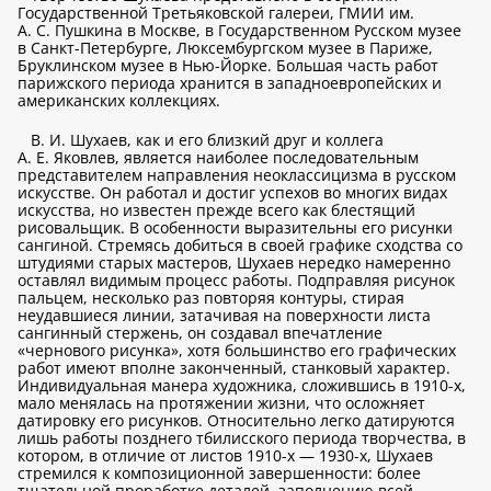
Государственной Третьяковской галереи, ГМИИ им.
А. С. Пушкина в Москве, в Государственном Русском музее
в Санкт-Петербурге, Люксембургском музее в Париже,
Бруклинском музее в Нью-Йорке. Большая часть работ
парижского периода хранится в западноевропейских и
американских коллекциях.
В. И. Шухаев, как и его близкий друг и коллега
А. Е. Яковлев, является наиболее последовательным
представителем направления неоклассицизма в русском
искусстве. Он работал и достиг успехов во многих видах
искусства, но известен прежде всего как блестящий
рисовальщик. В особенности выразительны его рисунки
сангиной. Стремясь добиться в своей графике сходства со
штудиями старых мастеров, Шухаев нередко намеренно
оставлял видимым процесс работы. Подправляя рисунок
пальцем, несколько раз повторяя контуры, стирая
неудавшиеся линии, затачивая на поверхности листа
сангинный стержень, он создавал впечатление
«чернового рисунка», хотя большинство его графических
работ имеют вполне законченный, станковый характер.
Индивидуальная манера художника, сложившись в 1910-х,
мало менялась на протяжении жизни, что осложняет
датировку его рисунков. Относительно легко датируются
лишь работы позднего тбилисского периода творчества, в
котором, в отличие от листов 1910-х — 1930-х, Шухаев
стремился к композиционной завершенности: более
тщательной проработке деталей, заполнению всей