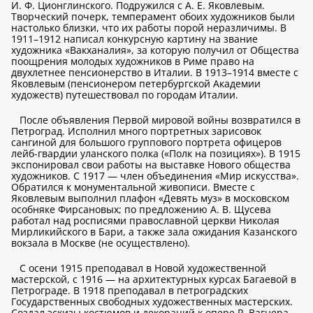
И. Ф. Ционглинского. Подружился с А. Е. Яковлевым.
Творческий почерк, темперамент обоих художников были
настолько близки, что их работы порой неразличимы. В
1911–1912 написал конкурсную картину на звание
художника «Вакханалия», за которую получил от Общества
поощрения молодых художников в Риме право на
двухлетнее пенсионерство в Италии. В 1913–1914 вместе с
Яковлевым (пенсионером петербургской Академии
художеств) путешествовал по городам Италии.
После объявления Первой мировой войны возвратился в
Петроград. Исполнил много портретных зарисовок
сангиной для большого группового портрета офицеров
лейб-гвардии уланского полка («Полк на позициях»). В 1915
экспонировал свои работы на выставке Нового общества
художников. С 1917 — член объединения «Мир искусства».
Обратился к монументальной живописи. Вместе с
Яковлевым выполнил плафон «Девять муз» в московском
особняке Фирсановых; по предложению А. В. Щусева
работал над росписями православной церкви Николая
Мирликийского в Бари, а также зала ожидания Казанского
вокзала в Москве (не осуществлено).
С осени 1915 преподавал в Новой художественной
мастерской, с 1916 — на архитектурных курсах Багаевой в
Петрограде. В 1918 преподавал в петроградских
Государственных свободных художественных мастерских.
Создал эскизы костюмов и декораций к опере Р. Вагнера