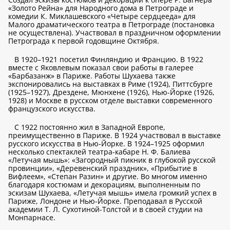
«Золото Рейна» для Народного дома в Петрограде и
комедии К. Миклашевского «Четыре сердцееда» для
Малого драматического театра в Петрограде (постановка
не осуществлена). Участвовал в праздничном оформлении
Петрограда к первой годовщине Октября.
В 1920–1921 посетил Финляндию и Францию. В 1922
вместе с Яковлевым показал свои работы в галерее
«Барбазанж» в Париже. Работы Шухаева также
экспонировались на выставках в Риме (1924), Питтсбурге
(1925–1927), Дрездене, Мюнхене (1926), Нью-Йорке (1926,
1928) и Москве в русском отделе выставки современного
французского искусства.
С 1922 постоянно жил в Западной Европе,
преимущественно в Париже. В 1924 участвовал в выставке
русского искусства в Нью-Йорке. В 1924–1925 оформил
несколько спектаклей театра-кабаре Н. Ф. Балиева
«Летучая мышь»: «Загородный пикник в глубокой русской
провинции», «Деревенский праздник», «Прибытие в
Вифлеем», «Степан Разин» и другие. Во многом именно
благодаря костюмам и декорациям, выполненным по
эскизам Шухаева, «Летучая мышь» имела громкий успех в
Париже, Лондоне и Нью-Йорке. Преподавал в Русской
академии Т. Л. Сухотиной-Толстой и в своей студии на
Монпарнасе.