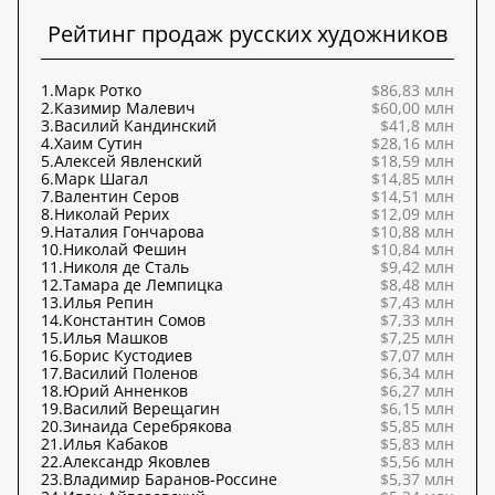
Рейтинг продаж русских художников
1.
Марк Ротко
$86,83 млн
2.
Казимир Малевич
$60,00 млн
3.
Василий Кандинский
$41,8 млн
4.
Хаим Сутин
$28,16 млн
5.
Алексей Явленский
$18,59 млн
6.
Марк Шагал
$14,85 млн
7.
Валентин Серов
$14,51 млн
8.
Николай Рерих
$12,09 млн
9.
Наталия Гончарова
$10,88 млн
10.
Николай Фешин
$10,84 млн
11.
Николя де Сталь
$9,42 млн
12.
Тамара де Лемпицка
$8,48 млн
13.
Илья Репин
$7,43 млн
14.
Константин Сомов
$7,33 млн
15.
Илья Машков
$7,25 млн
16.
Борис Кустодиев
$7,07 млн
17.
Василий Поленов
$6,34 млн
18.
Юрий Анненков
$6,27 млн
19.
Василий Верещагин
$6,15 млн
20.
Зинаида Серебрякова
$5,85 млн
21.
Илья Кабаков
$5,83 млн
22.
Александр Яковлев
$5,56 млн
23.
Владимир Баранов-Россине
$5,37 млн