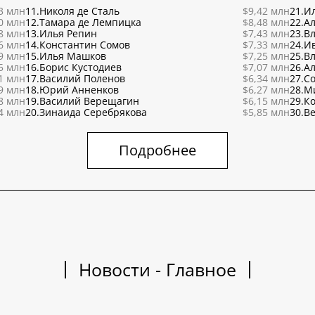
3 млн
11.
Николя де Сталь
$9,42 млн
21.
Ил
0 млн
12.
Тамара де Лемпицка
$8,48 млн
22.
Ал
8 млн
13.
Илья Репин
$7,43 млн
23.
В
6 млн
14.
Константин Сомов
$7,33 млн
24.
И
9 млн
15.
Илья Машков
$7,25 млн
25.
В
5 млн
16.
Борис Кустодиев
$7,07 млн
26.
Ал
1 млн
17.
Василий Поленов
$6,34 млн
27.
С
9 млн
18.
Юрий Анненков
$6,27 млн
28.
М
8 млн
19.
Василий Верещагин
$6,15 млн
29.
К
4 млн
20.
Зинаида Серебрякова
$5,85 млн
30.
Ве
Подробнее
Новости - Главное