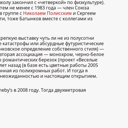
олу закончил с «четверкой» по физкультуре).
тем не менее с 1983 года — член Союза
в группе с
Николаем Полисским
и Сергеем
и, тоже Батынков вместе с коллегами из
епкую выставку чуть ли не из полусотни
е катастрофы или абсурдные футуристические
нковское определение собственного стиля) —
 а вторая ассоциация — монохром, черно-белое
о романтических березок (проект «Веселые
ет назад (в базе есть цветные работы 2005
нная из полихромных работ. И тогда я
й неожиданностью и настоящим открытием.
by’s в 2008 году. Тогда двухметровая