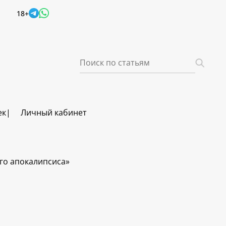
18+
ек
Личный кабинет
го апокалипсиса»