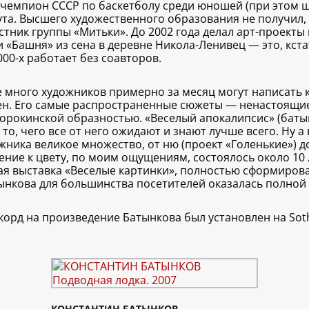
чемпион СССР по баскетболу среди юношей (при этом шк
та. Высшего художественного образования не получил, 
тник группы «Митьки». До 2002 года делал арт-проекты 
«Башня» из сена в деревне Никола-Ленивец — это, кстат
00-х работает без соавторов.
много художников примерно за месяц могут написать кр
ен. Его самые распространенные сюжеты — ненастоящи
орокинской образностью. «Веселый апокалипсис» (баты
 то, чего все от него ожидают и знают лучше всего. Ну
жника великое множество, от ню (проект «Голенькие») д
ние к цвету, по моим ощущениям, состоялось около 10 л
ная выставка «Веселые картинки», полностью сформирова
тынкова для большинства посетителей оказалась полно
рд на произведение Батынкова был установлен на Sothe
КОНСТАНТИН БАТЫНКОВ