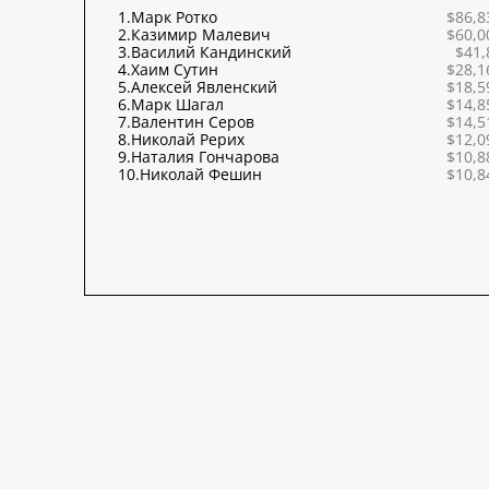
1.
Марк Ротко
$86,8
2.
Казимир Малевич
$60,0
3.
Василий Кандинский
$41,
4.
Хаим Сутин
$28,1
5.
Алексей Явленский
$18,5
6.
Марк Шагал
$14,8
7.
Валентин Серов
$14,5
8.
Николай Рерих
$12,0
9.
Наталия Гончарова
$10,8
10.
Николай Фешин
$10,8