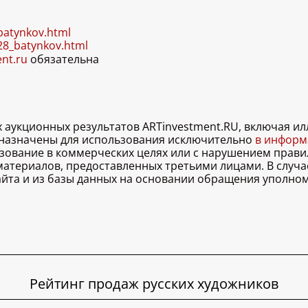
_batynkov.html
428_batynkov.html
ent.ru
обязательна
х аукционных результатов ARTinvestment.RU, включая 
дназначены для использования исключительно
в информа
льзование в коммерческих целях или с нарушением правил
 материалов, предоставленных третьими лицами. В случ
 сайта и из базы данных на основании обращения уполно
Рейтинг продаж русских художников