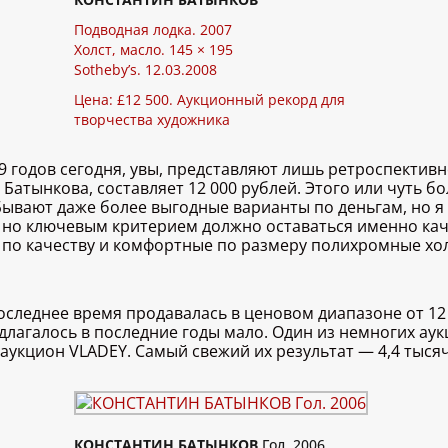
Подводная лодка. 2007
Холст, масло. 145 × 195
Sotheby’s. 12.03.2008
Цена: £12 500. Аукционный рекорд для
творчества художника
9 годов сегодня, увы, представляют лишь ретроспективн
атынкова, составляет 12 000 рублей. Этого или чуть бо
 Бывают даже более выгодные варианты по деньгам, но я
 но ключевым критерием должно оставаться именно каче
 по качеству и комфортные по размеру полихромные хол
оследнее время продавалась в ценовом диапазоне от 12 
длагалось в последние годы мало. Один из немногих ау
укцион VLADEY. Самый свежий их результат — 4,4 тысячи
КОНСТАНТИН БАТЫНКОВ
Гол. 2006