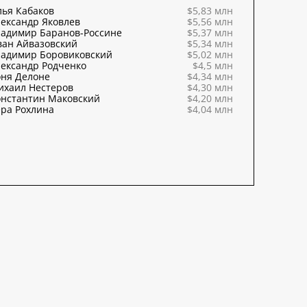
ья Кабаков
$5,83 млн
ександр Яковлев
$5,56 млн
ладимир Баранов-Россине
$5,37 млн
ван Айвазовский
$5,34 млн
ладимир Боровиковский
$5,02 млн
ександр Родченко
$4,5 млн
оня Делоне
$4,34 млн
ихаил Нестеров
$4,30 млн
онстантин Маковский
$4,20 млн
ра Рохлина
$4,04 млн