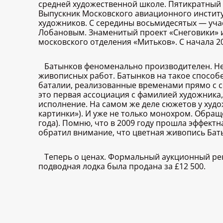
средней художественной школе. Пятикратный 
Выпускник Московского авиационного институ
художников. С середины восьмидесятых — учас
Лобановым. Знаменитый проект «Снеговики» и 
московского отделения «Митьков». С начала 20
Батынков феноменально производителен. Не 
живописных работ. Батынков на такое способ
баталии, реализованные временами прямо с с
это первая ассоциация с фамилией художника,
исполнение. На самом же деле сюжетов у худо
картинки»). И уже не только монохром. Обраще
года). Помню, что в 2009 году прошла эффект
обратил внимание, что цветная живопись Ба
Теперь о ценах. Формальный аукционный реко
подводная лодка была продана за £12 500.