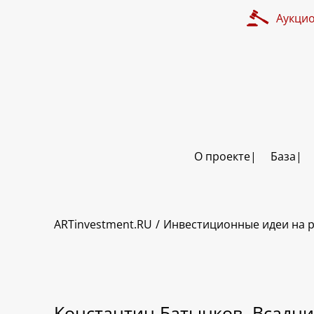
Аукци
О проекте
База
ARTinvestment.RU
Инвестиционные идеи на р
Константин Батынков. Всадни