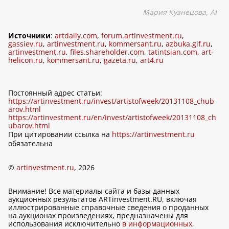
Мария Кузнецова,
AI
Источники
:
artdaily.com
,
forum.artinvestment.ru
,
gassiev.ru
,
artinvestment.ru
,
kommersant.ru
,
azbuka.gif.ru
,
artinvestment.ru
,
files.shareholder.com
,
tatintsian.com
,
art-
helicon.ru
,
kommersant.ru
,
gazeta.ru
,
art4.ru
Постоянный адрес статьи:
https://artinvestment.ru/invest/artistofweek/20131108_chub
arov.html
https://artinvestment.ru/en/invest/artistofweek/20131108_ch
ubarov.html
При цитировании ссылка на
https://artinvestment.ru
обязательна
©
artinvestment.ru
, 2026
Внимание! Все материалы сайта и базы данных
аукционных результатов ARTinvestment.RU, включая
иллюстрированные справочные сведения о проданных
на аукционах произведениях, предназначены для
использования исключительно
в информационных,