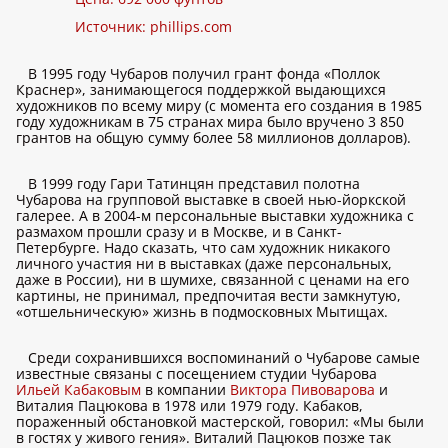
Источник:
phillips.com
В 1995 году Чубаров получил грант фонда «Поллок
Краснер», занимающегося поддержкой выдающихся
художников по всему миру (с момента его создания в 1985
году художникам в 75 странах мира было вручено 3 850
грантов на общую сумму более 58 миллионов долларов).
В 1999 году Гари Татинцян представил полотна
Чубарова на групповой выставке в своей нью-йоркской
галерее. А в 2004-м персональные выставки художника с
размахом прошли сразу и в Москве, и в Санкт-
Петербурге. Надо сказать, что сам художник никакого
личного участия ни в выставках (даже персональных,
даже в России), ни в шумихе, связанной с ценами на его
картины, не принимал, предпочитая вести замкнутую,
«отшельническую» жизнь в подмосковных Мытищах.
Среди сохранившихся воспоминаний о Чубарове самые
известные связаны с посещением студии Чубарова
Ильей Кабаковым
в компании
Виктора Пивоварова
и
Виталия Пацюкова в 1978 или 1979 году. Кабаков,
пораженный обстановкой мастерской, говорил: «Мы были
в гостях у живого гения». Виталий Пацюков позже так