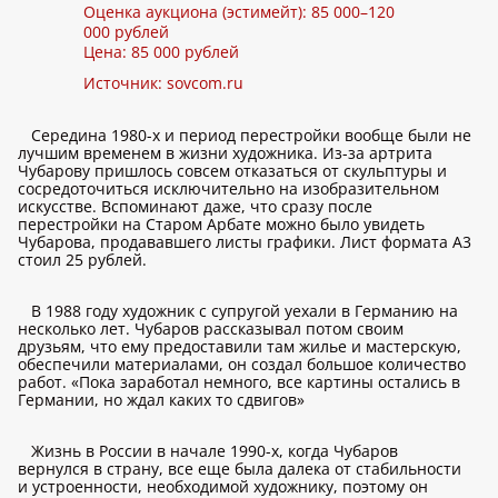
Оценка аукциона (эстимейт): 85 000–120
000 рублей
Цена: 85 000 рублей
Источник:
sovcom.ru
Середина 1980-х и период перестройки вообще были не
лучшим временем в жизни художника. Из-за артрита
Чубарову пришлось совсем отказаться от скульптуры и
сосредоточиться исключительно на изобразительном
искусстве. Вспоминают даже, что сразу после
перестройки на Старом Арбате можно было увидеть
Чубарова, продававшего листы графики. Лист формата А3
стоил 25 рублей.
В 1988 году художник с супругой уехали в Германию на
несколько лет. Чубаров рассказывал потом своим
друзьям, что ему предоставили там жилье и мастерскую,
обеспечили материалами, он создал большое количество
работ. «Пока заработал немного, все картины остались в
Германии, но ждал каких то сдвигов»
Жизнь в России в начале 1990-х, когда Чубаров
вернулся в страну, все еще была далека от стабильности
и устроенности, необходимой художнику, поэтому он