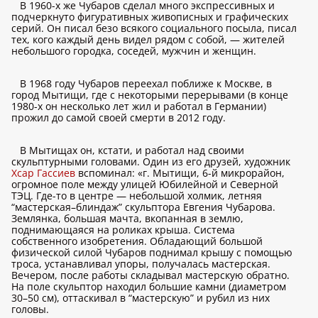
В 1960-х же Чубаров сделал много экспрессивных и
подчеркнуто фигуративных живописных и графических
серий. Он писал безо всякого социального посыла, писал
тех, кого каждый день видел рядом с собой, — жителей
небольшого городка, соседей, мужчин и женщин.
В 1968 году Чубаров переехал поближе к Москве, в
город Мытищи, где с некоторыми перерывами (в конце
1980-х он несколько лет жил и работал в Германии)
прожил до самой своей смерти в 2012 году.
В Мытищах он, кстати, и работал над своими
скульптурными головами. Один из его друзей, художник
Хсар Гассиев
вспоминал: «г. Мытищи, 6-й микрорайон,
огромное поле между улицей Юбилейной и Северной
ТЭЦ. Где-то в центре — небольшой холмик, летняя
“мастерская–блиндаж” скульптора Евгения Чубарова.
Землянка, большая мачта, вкопанная в землю,
поднимающаяся на роликах крыша. Система
собственного изобретения. Обладающий большой
физической силой Чубаров поднимал крышу с помощью
троса, устанавливал упоры, получалась мастерская.
Вечером, после работы складывал мастерскую обратно.
На поле скульптор находил большие камни (диаметром
30–50 см), оттаскивал в “мастерскую” и рубил из них
головы.