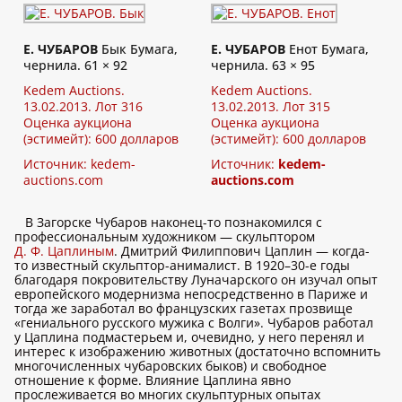
Е. ЧУБАРОВ
Бык Бумага,
Е. ЧУБАРОВ
Енот Бумага,
чернила. 61 × 92
чернила. 63 × 95
Kedem Auctions.
Kedem Auctions.
13.02.2013. Лот 316
13.02.2013. Лот 315
Оценка аукциона
Оценка аукциона
(эстимейт): 600 долларов
(эстимейт): 600 долларов
Источник:
kedem-
Источник:
kedem-
auctions.com
auctions.com
В Загорске Чубаров наконец-то познакомился с
профессиональным художником — скульптором
Д. Ф. Цаплиным
. Дмитрий Филиппович Цаплин — когда-
то известный скульптор-анималист. В 1920–30-е годы
благодаря покровительству Луначарского он изучал опыт
европейского модернизма непосредственно в Париже и
тогда же заработал во французских газетах прозвище
«гениального русского мужика с Волги». Чубаров работал
у Цаплина подмастерьем и, очевидно, у него перенял и
интерес к изображению животных (достаточно вспомнить
многочисленных чубаровских быков) и свободное
отношение к форме. Влияние Цаплина явно
прослеживается во многих скульптурных опытах