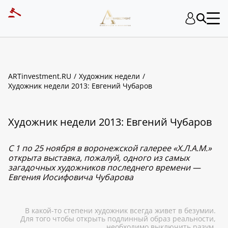
ARTinvestment.RU
Художник недели
Художник недели 2013: Евгений Чубаров
Художник недели 2013: Евгений Чубаров
C 1 по 25 ноября в воронежской галерее «Х.Л.А.М.»
открыта выставка, пожалуй, одного из самых
загадочных художников последнего времени —
Евгения Иосифовича Чубарова
В какой-то степени художник всегда живет в безумии.
Для того чтобы открыть подлинный образ реальности,
необходимо выключить разум.