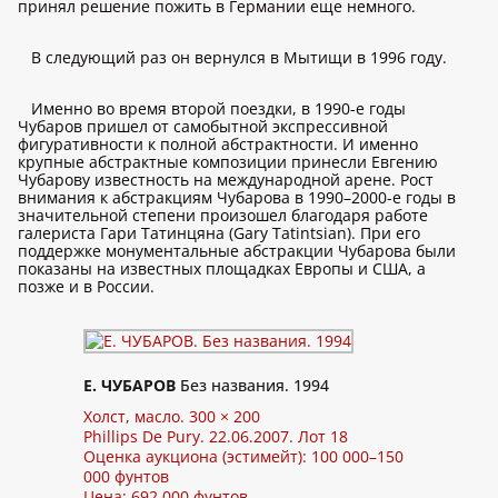
принял решение пожить в Германии еще немного.
В следующий раз он вернулся в Мытищи в 1996 году.
Именно во время второй поездки, в 1990-е годы
Чубаров пришел от самобытной экспрессивной
фигуративности к полной абстрактности. И именно
крупные абстрактные композиции принесли Евгению
Чубарову известность на международной арене. Рост
внимания к абстракциям Чубарова в 1990–2000-е годы в
значительной степени произошел благодаря работе
галериста Гари Татинцяна (Gary Tatintsian). При его
поддержке монументальные абстракции Чубарова были
показаны на известных площадках Европы и США, а
позже и в России.
Е. ЧУБАРОВ
Без названия. 1994
Холст, масло. 300 × 200
Phillips De Pury. 22.06.2007. Лот 18
Оценка аукциона (эстимейт): 100 000–150
000 фунтов
Цена: 692 000 фунтов