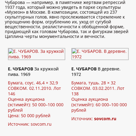
Чубарова — например, в памятнике жертвам репрессий
1937 года, который можно увидеть в парке скульптуры
«Музеон» в Москве. В композиции, состоящей из 237
скульптурных голов, явно прослеживается стремление к
упрощению форм, огрублению их, уход от сугубой
вещественности, реалистичности к обобщенной форме,
придающей как головам Чубарова, так и фигуркам зверей
Цаплина черты монументальности и вечности.
Е. ЧУБАРОВ
За кружкой
Е. ЧУБАРОВ
В деревне.
пива. 1969
1972
Бумага, соус. 46,4 × 32,9
Бумага, тушь. 28 × 32
СОВКОМ. 02.11.2010. Лот
СОВКОМ. 03.02.2011. Лот
146
138
Оценка аукциона
Оценка аукциона
(эстимейт): 50 000–100 000
(эстимейт): 60 000–100 000
рублей
рублей
Цена: 50 000 рублей
Источник:
sovcom.ru
Источник:
sovcom.ru