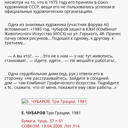
несмотря на то, что в 1975 году его приняли в Союз
художников СССР, вещи его не пользовались успехом в
официальных художнических организациях.
Одна из знакомых художника (участник форума AI)
вспоминает: «1985 год. Чубаров зашел в КЖИ (Комбинат
Живописного Искусства МОСХ) на ул. Горького, 48. Принес
пачку своих рисунков… Подошел к одному, к другому, к
третьему…
— А вы кто?.. — …Это не к нам — у нас тут живопись,
станковая!.. — Идите, идите… — Не мешайте работать!..
Одна сердобольная дама (худ. рук.) отвела его в
сторонку: «Не расстраивайтесь. Зайдите в соседний
дом — там Комбинат Графического Искусства. Подойдите
к N., скажите, что от меня, покажите ему свои работы…»
Е. ЧУБАРОВ
Три Грации. 1981
Бумага, тушь. 37 × 51
СОВКОМ. 19.04.2008. Лот 314