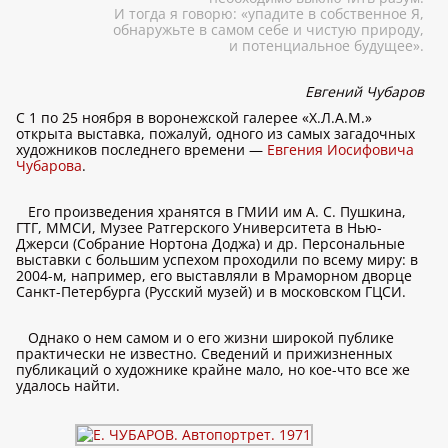
И тогда я говорю: «упадите в собственное Я,
обнаружьте в самом себе и чистую природу,
и потенциальное будущее».
Евгений Чубаров
C 1 по 25 ноября в воронежской галерее «Х.Л.А.М.»
открыта выставка, пожалуй, одного из самых загадочных
художников последнего времени —
Евгения Иосифовича
Чубарова
.
Его произведения хранятся в ГМИИ им А. С. Пушкина,
ГТГ, ММСИ, Музее Ратгерского Университета в Нью-
Джерси (Собрание Нортона Доджа) и др. Персональные
выставки с большим успехом проходили по всему миру: в
2004-м, например, его выставляли в Мраморном дворце
Санкт-Петербурга (Русский музей) и в московском ГЦСИ.
Однако о нем самом и о его жизни широкой публике
практически не известно. Сведений и прижизненных
публикаций о художнике крайне мало, но кое-что все же
удалось найти.