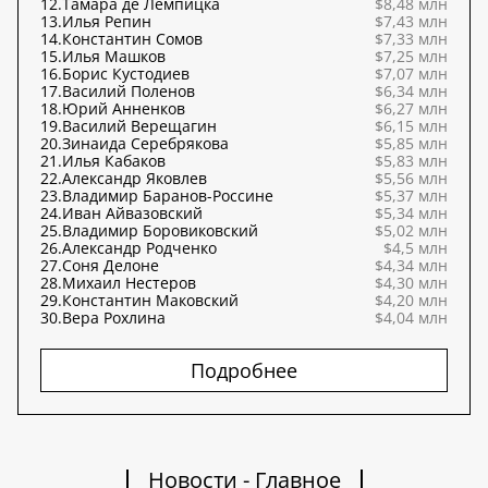
12.
Тамара де Лемпицка
$8,48 млн
13.
Илья Репин
$7,43 млн
14.
Константин Сомов
$7,33 млн
15.
Илья Машков
$7,25 млн
16.
Борис Кустодиев
$7,07 млн
17.
Василий Поленов
$6,34 млн
18.
Юрий Анненков
$6,27 млн
19.
Василий Верещагин
$6,15 млн
20.
Зинаида Серебрякова
$5,85 млн
21.
Илья Кабаков
$5,83 млн
22.
Александр Яковлев
$5,56 млн
23.
Владимир Баранов-Россине
$5,37 млн
24.
Иван Айвазовский
$5,34 млн
25.
Владимир Боровиковский
$5,02 млн
26.
Александр Родченко
$4,5 млн
27.
Соня Делоне
$4,34 млн
28.
Михаил Нестеров
$4,30 млн
29.
Константин Маковский
$4,20 млн
30.
Вера Рохлина
$4,04 млн
Подробнее
Новости - Главное