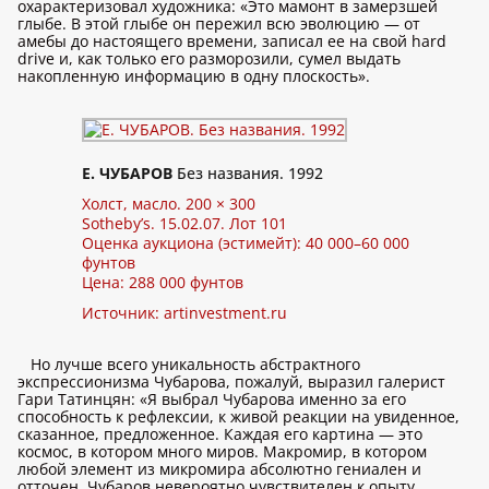
охарактеризовал художника: «Это мамонт в замерзшей
глыбе. В этой глыбе он пережил всю эволюцию — от
амебы до настоящего времени, записал ее на свой hard
drive и, как только его разморозили, сумел выдать
накопленную информацию в одну плоскость».
Е. ЧУБАРОВ
Без названия. 1992
Холст, масло. 200 × 300
Sotheby’s. 15.02.07. Лот 101
Оценка аукциона (эстимейт): 40 000–60 000
фунтов
Цена: 288 000 фунтов
Источник:
artinvestment.ru
Но лучше всего уникальность абстрактного
экспрессионизма Чубарова, пожалуй, выразил галерист
Гари Татинцян: «Я выбрал Чубарова именно за его
способность к рефлексии, к живой реакции на увиденное,
сказанное, предложенное. Каждая его картина — это
космос, в котором много миров. Макромир, в котором
любой элемент из микромира абсолютно гениален и
отточен. Чубаров невероятно чувствителен к опыту