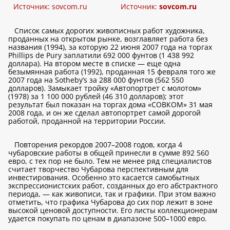
Источник:
sovcom.ru
Источник:
sovcom.ru
Список самых дорогих живописных работ художника,
проданных на открытом рынке, возглавляет работа без
названия (1994), за которую 22 июня 2007 года на торгах
Phillips de Pury заплатили 692 000 фунтов (1 438 992
доллара). На втором месте в списке — еще одна
безымянная работа (1992), проданная 15 февраля того же
2007 года на Sotheby’s за 288 000 фунтов (562 550
долларов). Замыкает тройку «Автопортрет с молотом»
(1978) за 1 100 000 рублей (46 310 долларов); этот
результат был показан на торгах дома «СОВКОМ» 31 мая
2008 года, и он же сделал автопортрет самой дорогой
работой, проданной на территории России.
Повторения рекордов 2007–2008 годов, когда 4
чубаровские работы в общей принесли в сумме 892 560
евро, с тех пор не было. Тем не менее ряд специалистов
считает творчество Чубарова перспективным для
инвестирования. Особенно это касается самобытных
экспрессионистских работ, созданных до его абстрактного
периода, — как живописи, так и графики. При этом важно
отметить, что графика Чубарова до сих пор лежит в зоне
высокой ценовой доступности. Его листы коллекционерам
удается покупать по ценам в диапазоне 500–1000 евро.