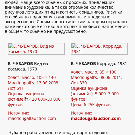
людей, чаще всего обычных прохожих, привлекших
внимание художника, а также огромное количество
рисунков летящих птиц и когтистых хищников. Рисунки
его обычно подчеркнуто динамичны и предельно
экспрессивны. Своим энергетическим напором поражают
даже некоторые его ню, в которых подобного напряжения
в общем-то обычно не предусмотрено.
Е. ЧУБАРОВ
Вид из
Е. ЧУБАРОВ
Коррида. 1981
космоса. 1970
Холст, масло. 85 × 100
Холст, масло. 105 × 140
Macdougall’s. 08.06.2011.
Macdougall’s. 13.06.2008.
Лот 330
Лот 511
Оценка аукциона
Оценка аукциона
(эстимейт): 5 000–7 000
(эстимейт): 20 000–30 000
фунтов
фунтов
Цена: 6 255 фунтов
Источник:
Источник:
macdougallauction.com
macdougallauction.com
Чубаров работал много и плодотворно, однако,