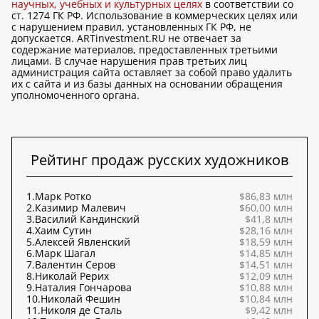
научных, учебных и культурных целях
в соответствии со
ст. 1274 ГК РФ. Использование в коммерческих целях или
с нарушением правил, установленных ГК РФ, не
допускается. ARTinvestment.RU не отвечает за
содержание материалов, предоставленных третьими
лицами. В случае нарушения прав третьих лиц
администрация сайта оставляет за собой право удалить
их с сайта и из базы данных на основании обращения
уполномоченного органа.
Рейтинг продаж русских художников
1.
Марк Ротко
$86,83 млн
2.
Казимир Малевич
$60,00 млн
3.
Василий Кандинский
$41,8 млн
4.
Хаим Сутин
$28,16 млн
5.
Алексей Явленский
$18,59 млн
6.
Марк Шагал
$14,85 млн
7.
Валентин Серов
$14,51 млн
8.
Николай Рерих
$12,09 млн
9.
Наталия Гончарова
$10,88 млн
10.
Николай Фешин
$10,84 млн
11.
Николя де Сталь
$9,42 млн