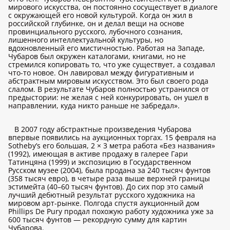
мирового искусства, он постоянно сосуществует в диалоге
с окружающей его новой культурой. Когда он жил в
российской глубинке, он и делал вещи на основе
провинциального русского, лубочного сознания,
лишенного интеллектуальной культуры, но
вдохновленный его мистичностью. Работая на Западе,
Чубаров был окружен каталогами, книгами, но не
стремился копировать то, что уже существует, а создавал
что-то новое. Он лавировал между фигуративным и
абстрактным мировым искусством. Это был своего рода
слалом. В результате Чубаров полностью устранился от
предыстории: не желая с ней конкурировать, он ушел в
направлении, куда никто раньше не забредал».
В 2007 году абстрактные произведения Чубарова
впервые появились на аукционных торгах. 15 февраля на
Sotheby’s его большая, 2 × 3 метра работа «Без названия»
(1992), имеющая в активе продажу в галерее Гари
Татинцяна (1999) и экспозицию в Государственном
Русском музее (2004), была продана за 240 тысяч фунтов
(358 тысяч евро), в четыре раза выше верхней границы
эстимейта (40–60 тысяч фунтов). До сих пор это самый
лучший дебютный результат русского художника на
мировом арт-рынке. Полгода спустя аукционный дом
Phillips De Pury продал похожую работу художника уже за
600 тысяч фунтов — рекордную сумму для картин
Чубарова.