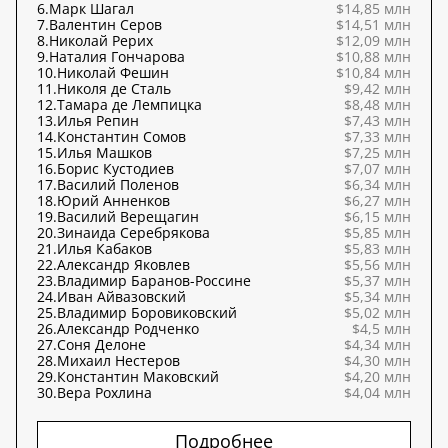
6.
Марк Шагал
$14,85 млн
7.
Валентин Серов
$14,51 млн
8.
Николай Рерих
$12,09 млн
9.
Наталия Гончарова
$10,88 млн
10.
Николай Фешин
$10,84 млн
11.
Николя де Сталь
$9,42 млн
12.
Тамара де Лемпицка
$8,48 млн
13.
Илья Репин
$7,43 млн
14.
Константин Сомов
$7,33 млн
15.
Илья Машков
$7,25 млн
16.
Борис Кустодиев
$7,07 млн
17.
Василий Поленов
$6,34 млн
18.
Юрий Анненков
$6,27 млн
19.
Василий Верещагин
$6,15 млн
20.
Зинаида Серебрякова
$5,85 млн
21.
Илья Кабаков
$5,83 млн
22.
Александр Яковлев
$5,56 млн
23.
Владимир Баранов-Россине
$5,37 млн
24.
Иван Айвазовский
$5,34 млн
25.
Владимир Боровиковский
$5,02 млн
26.
Александр Родченко
$4,5 млн
27.
Соня Делоне
$4,34 млн
28.
Михаил Нестеров
$4,30 млн
29.
Константин Маковский
$4,20 млн
30.
Вера Рохлина
$4,04 млн
Подробнее