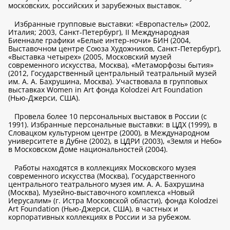
московских, российских и зарубежных выставок.
Избранные групповые выставки: «Европастель» (2002,
Италия; 2003, Санкт-Петербург), II Международная
Биеннале графики «Белые интер-ночи» БИН (2004,
Выставочном центре Союза Художников, Санкт-Петербург),
«Выставка четырех» (2005, Московский музей
современного искусства, Москва), «Метаморфозы бытия»
(2012, Государственный центральный театральный музей
им. А. А. Бахрушина, Москва). Участвовала в групповых
выставках Women in Art фонда Kolodzei Art Foundation
(Нью-Джерси, США).
Провела более 10 персональных выставок в России (с
1991). Избранные персональные выставки: в ЦДХ (1999), в
Словацком культурном центре (2000), в Международном
университете в Дубне (2002), в ЦДРИ (2003), «Земля и Небо»
в Московском Доме национальностей (2004).
Работы находятся в коллекциях Московского музея
современного искусства (Москва), Государственного
центрального театрального музея им. А. А. Бахрушина
(Москва), Музейно-выставочного комплекса «Новый
Иерусалим» (г. Истра Московской области), фонда Kolodzei
Art Foundation (Нью-Джерси, США), в частных и
корпоративных коллекциях в России и за рубежом.