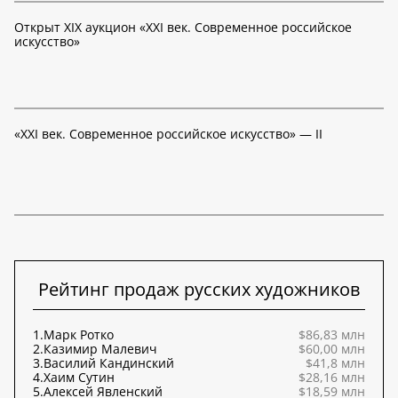
Открыт XIX аукцион «XXI век. Современное российское
искусство»
«XXI век. Современное российское искусство» — II
Рейтинг продаж русских художников
1.
Марк Ротко
$86,83 млн
2.
Казимир Малевич
$60,00 млн
3.
Василий Кандинский
$41,8 млн
4.
Хаим Сутин
$28,16 млн
5.
Алексей Явленский
$18,59 млн