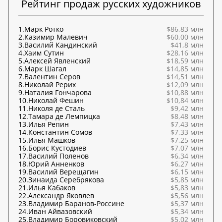
Рейтинг продаж русских художников
1.
Марк Ротко
$86,83 млн
2.
Казимир Малевич
$60,00 млн
3.
Василий Кандинский
$41,8 млн
4.
Хаим Сутин
$28,16 млн
5.
Алексей Явленский
$18,59 млн
6.
Марк Шагал
$14,85 млн
7.
Валентин Серов
$14,51 млн
8.
Николай Рерих
$12,09 млн
9.
Наталия Гончарова
$10,88 млн
10.
Николай Фешин
$10,84 млн
11.
Николя де Сталь
$9,42 млн
12.
Тамара де Лемпицка
$8,48 млн
13.
Илья Репин
$7,43 млн
14.
Константин Сомов
$7,33 млн
15.
Илья Машков
$7,25 млн
16.
Борис Кустодиев
$7,07 млн
17.
Василий Поленов
$6,34 млн
18.
Юрий Анненков
$6,27 млн
19.
Василий Верещагин
$6,15 млн
20.
Зинаида Серебрякова
$5,85 млн
21.
Илья Кабаков
$5,83 млн
22.
Александр Яковлев
$5,56 млн
23.
Владимир Баранов-Россине
$5,37 млн
24.
Иван Айвазовский
$5,34 млн
25.
Владимир Боровиковский
$5,02 млн