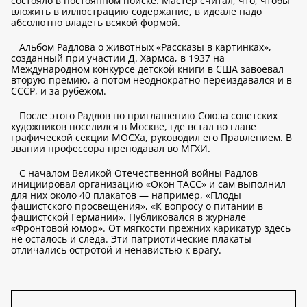
состояло в постоянном поиске. Мастер считал, что, чтобы
вложить в иллюстрацию содержание, в идеале надо
абсолютно владеть всякой формой.
Альбом Радлова о животных «Рассказы в картинках»,
созданный при участии Д. Хармса, в 1937 на
Международном конкурсе детской книги в США завоевал
вторую премию, а потом неоднократно переиздавался и в
СССР, и за рубежом.
После этого Радлов по приглашению Союза советских
художников поселился в Москве, где встал во главе
графической секции МОСХа, руководил его Правлением. В
звании профессора преподавал во МГХИ.
С началом Великой Отечественной войны Радлов
инициировал организацию «Окон ТАСС» и сам выполнил
для них около 40 плакатов — например, «Плоды
фашистского просвещения», «К вопросу о питании в
фашистской Германии». Публиковался в журнале
«Фронтовой юмор». От мягкости прежних карикатур здесь
не осталось и следа. Эти патриотические плакаты
отличались остротой и ненавистью к врагу.