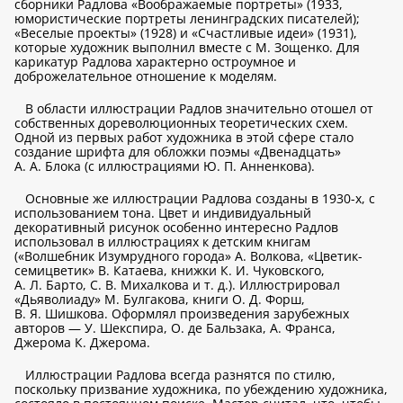
сборники Радлова «Воображаемые портреты» (1933,
юмористические портреты ленинградских писателей);
«Веселые проекты» (1928) и «Счастливые идеи» (1931),
которые художник выполнил вместе с М. Зощенко. Для
карикатур Радлова характерно остроумное и
доброжелательное отношение к моделям.
В области иллюстрации Радлов значительно отошел от
собственных дореволюционных теоретических схем.
Одной из первых работ художника в этой сфере стало
создание шрифта для обложки поэмы «Двенадцать»
А. А. Блока (с иллюстрациями Ю. П. Анненкова).
Основные же иллюстрации Радлова созданы в 1930-х, с
использованием тона. Цвет и индивидуальный
декоративный рисунок особенно интересно Радлов
использовал в иллюстрациях к детским книгам
(«Волшебник Изумрудного города» А. Волкова, «Цветик-
семицветик» В. Катаева, книжки К. И. Чуковского,
А. Л. Барто, С. В. Михалкова и т. д.). Иллюстрировал
«Дьяволиаду» М. Булгакова, книги О. Д. Форш,
В. Я. Шишкова. Оформлял произведения зарубежных
авторов — У. Шекспира, О. де Бальзака, А. Франса,
Джерома К. Джерома.
Иллюстрации Радлова всегда разнятся по стилю,
поскольку призвание художника, по убеждению художника,