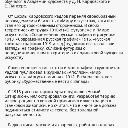
обучался в Академии художеств у Д. Н. Кардовского и
Е. Лансере.
От школы Кардовского Радлов перенял своеобразный
неоакадемизм и близость к «Миру искусства», хотя и не
стал его ортодоксальным сторонником. В своих
теоретических трудах 1910-х («О футуризме и “Мире
искусства”», «Современная русская графика и рисунок»
1913, «Современная русская графика» 1916, «Русская
книжная графика» 1919 и т. д.) художник высказал свои
взгляды на графику, сблизив футуризм с
передвижничеством по критерию их одинаковой чуждости
искусству.
Свои теоретические статьи и монографии о художниках
Радлов публиковал в журналах «Аполлон», «Мир
искусства», «Аргус» начиная с 1912. В «Аполлоне» вел
рубрику «Художественные вести с Запада».
С 1913 рисовал карикатуры в журнале «Новый
Сатирикон», иллюстрировал книги. Разработал теорию
иллюстрации, по которой причислял иллюстрацию к
станковой живописи, но считал, что в книге она должна
подчиняться стилистике текста, без тональной
разукрашенности.
Радлов писал маслом и акварелью, работал в жанрах