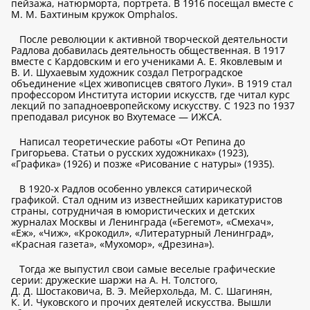
пейзажа, натюрморта, портрета. В 1916 посещал вместе с
М. М. Бахтиным кружок Omphalos.
После революции к активной творческой деятельности
Радлова добавилась деятельность общественная. В 1917
вместе с Кардовским и его учениками А. Е. Яковлевым и
В. И. Шухаевым художник создал Петроградское
объединение «Цех живописцев святого Луки». В 1919 стал
профессором Института истории искусств, где читал курс
лекций по западноевропейскому искусству. С 1923 по 1937
преподавал рисунок во Вхутемасе — ИЖСА.
Написал теоретические работы «От Репина до
Григорьева. Статьи о русских художниках» (1923),
«Графика» (1926) и позже «Рисование с натуры» (1935).
В 1920-х Радлов особенно увлекся сатирической
графикой. Стал одним из известнейших карикатуристов
страны, сотрудничая в юмористических и детских
журналах Москвы и Ленинграда («Бегемот», «Смехач»,
«Еж», «Чиж», «Крокодил», «Литературный Ленинград»,
«Красная газета», «Мухомор», «Дрезина»).
Тогда же выпустил свои самые веселые графические
серии: дружеские шаржи на А. Н. Толстого,
Д. Д. Шостаковича, В. Э. Мейерхольда, М. С. Шагинян,
К. И. Чуковского и прочих деятелей искусства. Вышли