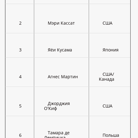
2
Мэри Кассат
США
3
Яёи Кусама
Япония
США/
4
Агнес Мартин
Канада
Джорджия
5
США
О'Киф
Тамара де
6
Польша
Лемпицка