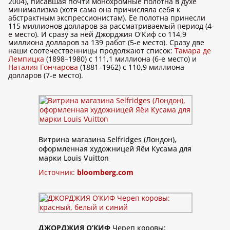
2004), писавшая почти монохромные полотна в духе
минимализма (хотя сама она причисляла себя к
абстрактным экспрессионистам). Ее полотна принесли
115 миллионов долларов за рассматриваемый период (4-
е место). И сразу за ней Джорджия О'Киф со 114,9
миллиона долларов за 139 работ (5-е место). Сразу две
наши соотечественницы продолжают список:
Тамара де
Лемпицка
(1898–1980) с 111,1 миллиона (6-е место) и
Наталия Гончарова
(1881–1962) с 110,9 миллиона
долларов (7-е место).
Витрина магазина Selfridges (Лондон),
оформленная художницей Яёи Кусама для
марки Louis Vuitton
Источник:
bloomberg.com
ДЖОРДЖИЯ О’КИФ
Череп коровы: