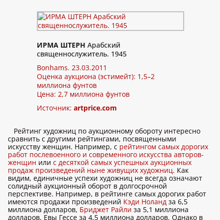
ИРМА ШТЕРН
Арабский
священнослужитель. 1945
Bonhams. 23.03.2011
Оценка аукциона (эстимейт): 1,5–2
миллиона фунтов
Цена: 2,7 миллиона фунтов
Источник:
artprice.com
Рейтинг художниц по аукционному обороту интересно
сравнить с другими рейтингами, посвященными
искусству женщин. Например, с
рейтингом самых дорогих
работ послевоенного и современного искусства авторов-
женщин
или
с десяткой самых успешных аукционных
продаж произведений ныне живущих художниц
. Как
видим, единичные успехи художниц не всегда означают
солидный аукционный оборот в долгосрочной
перспективе. Например, в рейтинге самых дорогих работ
имеются продажи произведений
Кэди Ноланд
за 6,5
миллиона долларов,
Бриджет Райли
за 5,1 миллиона
долларов, Евы Гессе за 4,5 миллиона долларов. Однако в