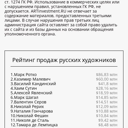
ст. 1274 ГК РФ. Использование в коммерческих целях или
с нарушением правил, установленных ГК РФ, не
допускается. ARTinvestment.RU не отвечает за
содержание материалов, предоставленных третьими
лицами. В случае нарушения прав третьих лиц
администрация сайта оставляет за собой право удалить
их с сайта и из базы данных на основании обращения
уполномоченного органа.
Рейтинг продаж русских художников
1.
Марк Ротко
$86,83 млн
2.
Казимир Малевич
$60,00 млн
3.
Василий Кандинский
$41,8 млн
4.
Хаим Сутин
$28,16 млн
5.
Алексей Явленский
$18,59 млн
6.
Марк Шагал
$14,85 млн
7.
Валентин Серов
$14,51 млн
8.
Николай Рерих
$12,09 млн
9.
Наталия Гончарова
$10,88 млн
10.
Николай Фешин
$10,84 млн
11.
Николя де Сталь
$9,42 млн
12.
Тамара де Лемпицка
$8,48 млн