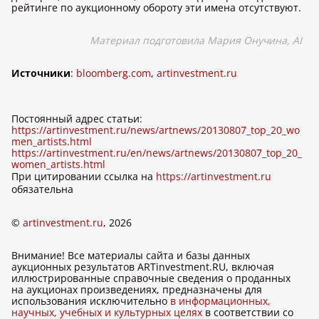
рейтинге по аукционному обороту эти имена отсутствуют.
Материал подготовила Мария Онучина, AI
Источники
:
bloomberg.com
,
artinvestment.ru
Постоянный адрес статьи:
https://artinvestment.ru/news/artnews/20130807_top_20_wo
men_artists.html
https://artinvestment.ru/en/news/artnews/20130807_top_20_
women_artists.html
При цитировании ссылка на
https://artinvestment.ru
обязательна
©
artinvestment.ru
, 2026
Внимание! Все материалы сайта и базы данных
аукционных результатов ARTinvestment.RU, включая
иллюстрированные справочные сведения о проданных
на аукционах произведениях, предназначены для
использования исключительно
в информационных,
научных, учебных и культурных целях
в соответствии со