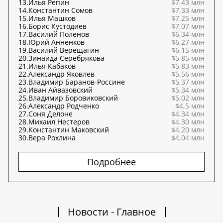
13.
Илья Репин
$7,43 млн
14.
Константин Сомов
$7,33 млн
15.
Илья Машков
$7,25 млн
16.
Борис Кустодиев
$7,07 млн
17.
Василий Поленов
$6,34 млн
18.
Юрий Анненков
$6,27 млн
19.
Василий Верещагин
$6,15 млн
20.
Зинаида Серебрякова
$5,85 млн
21.
Илья Кабаков
$5,83 млн
22.
Александр Яковлев
$5,56 млн
23.
Владимир Баранов-Россине
$5,37 млн
24.
Иван Айвазовский
$5,34 млн
25.
Владимир Боровиковский
$5,02 млн
26.
Александр Родченко
$4,5 млн
27.
Соня Делоне
$4,34 млн
28.
Михаил Нестеров
$4,30 млн
29.
Константин Маковский
$4,20 млн
30.
Вера Рохлина
$4,04 млн
Подробнее
Новости - Главное