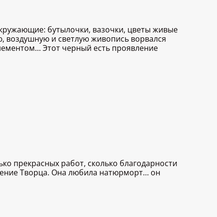
окружающие: бутылочки, вазочки, цветы живые
ую, воздушную и светлую живопись ворвался
лементом… Этот черный есть проявление
ько прекрасных работ, сколько благодарности
вление Творца. Она любила натюрморт… он