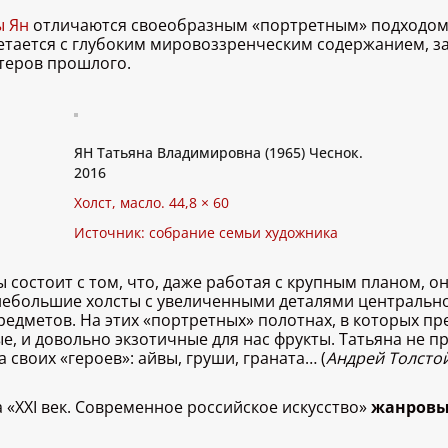
ы Ян
отличаются своеобразным «портретным» подходом 
четается с глубоким мировоззренческим содержанием, 
стеров прошлого.
ЯН Татьяна Владимировна (1965) Чеснок.
2016
Холст, масло. 44,8 × 60
Источник: собрание семьи художника
остоит с том, что, даже работая с крупным планом, он
небольшие холсты с увеличенными деталями центральн
редметов. На этих «портретных» полотнах, в которых п
е, и довольно экзотичные для нас фрукты. Татьяна не п
своих «героев»: айвы, груши, граната… (
Андрей Толсто
а «XXI век. Современное российское искусство»
жанровы