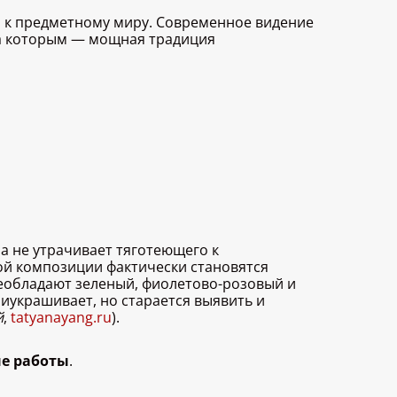
к предметному миру. Современное видение
за которым — мощная традиция
а не утрачивает тяготеющего к
ой композиции фактически становятся
реобладают зеленый, фиолетово-розовый и
риукрашивает, но старается выявить и
й
,
tatyanayang.ru
).
е работы
.