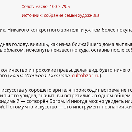
Холст, масло. 100 × 79,5
Источник: собрание семьи художника
ик. Никакого конкретного зрителя и уж тем более покуп
дняв голову, видишь, как из-за ближайшего дома выплыв
ь облаком, исчезнуть неизвестно куда, оставив после 
количество и прохожие правы, делая вид, будто ничего и
ого (
Елена Утёнкова-Тихонова
,
cultobzor.ru
).
скусства у хорошего зрителя происходит встреча не то
и ты это увидел, значит, вы встретились в одном общем
идимый — сотворён Богом. И иногда можно увидеть или 
ой. Потому что искусство — это инструмент познания жи