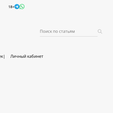
18+
ек
Личный кабинет