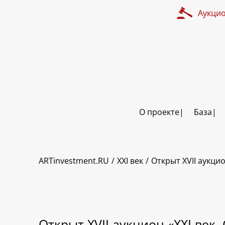
Аукци
О проекте
База
ARTinvestment.RU
XXI век
Открыт XVII аукци
Открыт XVII аукцион «XXI век