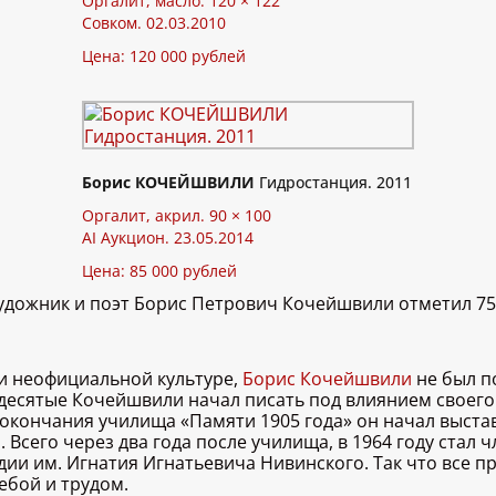
Оргалит, масло. 120 × 122
Совком. 02.03.2010
Цена: 120 000 рублей
Борис КОЧЕЙШВИЛИ
Гидростанция. 2011
Оргалит, акрил. 90 × 100
AI Аукцион. 23.05.2014
Цена: 85 000 рублей
художник и поэт Борис Петрович Кочейшвили отметил 7
 и неофициальной культуре,
Борис Кочейшвили
не был п
тидесятые Кочейшвили начал писать под влиянием своего
окончания училища «Памяти 1905 года» он начал выставл
. Всего через два года после училища, в 1964 году стал
дии им. Игнатия Игнатьевича Нивинского. Так что все 
ебой и трудом.