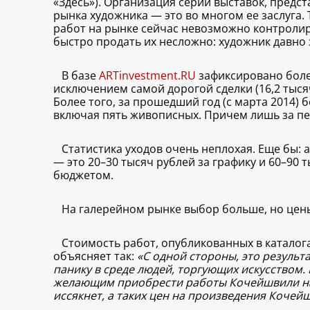
«Здесь»). Организация серии выставок, предс
рынка художника — это во многом ее заслуга.
работ на рынке сейчас невозможно контролиро
быстро продать их несложно: художник давно
В базе
ARTinvestment.RU
зафиксировано боле
исключением самой дорогой сделки (16,2 тыся
Более того, за прошедший год (с марта 2014)
включая пять живописных. Причем лишь за пе
Статистика уходов очень неплохая. Еще бы: 
— это 20–30 тысяч рублей за графику и 60–90
бюджетом.
На галерейном рынке выбор больше, но цены 
Стоимость работ, опубликованных в каталога
объясняет так:
«С одной стороны, это результ
панику в среде людей, торгующих искусством.
желающим приобрести работы Кочейшвили на 
иссякнет, а таких цен на произведения Кочей