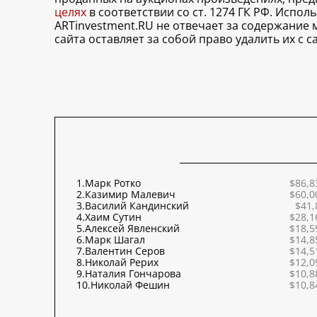
целях
в соответствии со ст. 1274 ГК РФ. Испо
ARTinvestment.RU не отвечает за содержание
сайта оставляет за собой право удалить их с
1.
Марк Ротко
$86,8
2.
Казимир Малевич
$60,0
3.
Василий Кандинский
$41,
4.
Хаим Сутин
$28,1
5.
Алексей Явленский
$18,5
6.
Марк Шагал
$14,8
7.
Валентин Серов
$14,5
8.
Николай Рерих
$12,0
9.
Наталия Гончарова
$10,8
10.
Николай Фешин
$10,8