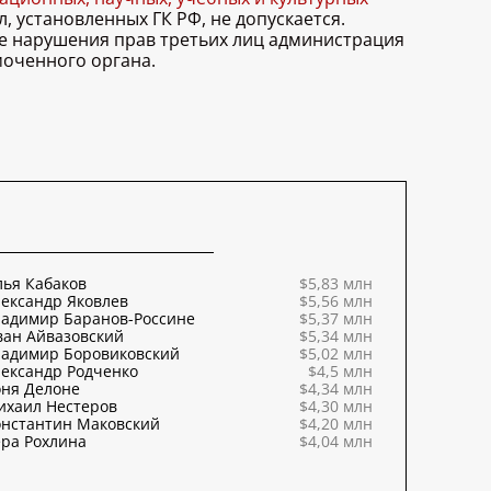
, установленных ГК РФ, не допускается.
ае нарушения прав третьих лиц администрация
моченного органа.
ья Кабаков
$5,83 млн
ександр Яковлев
$5,56 млн
ладимир Баранов-Россине
$5,37 млн
ван Айвазовский
$5,34 млн
ладимир Боровиковский
$5,02 млн
ександр Родченко
$4,5 млн
оня Делоне
$4,34 млн
ихаил Нестеров
$4,30 млн
онстантин Маковский
$4,20 млн
ра Рохлина
$4,04 млн