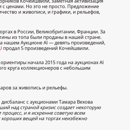
сборников Кочейшвили, заметная активизация
и с ценами. Но это не просто. Предложение
чество и живописи, и графики, и рельефов,
ргах в России, Великобритании, Франции. За
ртины из топа были проданы в нашей стране.
на нашем Аукционе AI — девять произведений,
U
продал 5 произведений Кочейшвили.
 ориентиры начала 2015 года на аукционах AI
кого круга коллекционеров с небольшим
ларов за живопись и рельефы.
й дисбаланс с аукционами Тамара Вехова
исший над страной кризис создает некоторую
 процесс, и я искренне советую всем
 хороших вещей на торгах неизбежно