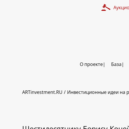
Аукци
О проекте
База
ARTinvestment.RU
Инвестиционные идеи на р
Шестидесятнику Борису Коч