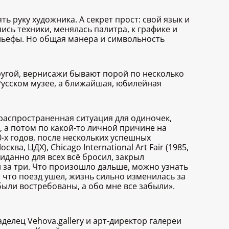
 руку художника. А секрет прост: свой язык и
сь техники, менялась палитра, к графике и
льефы. Но общая манера и символьность
другой, вернисажи бывают порой по несколько
Русском музее, а ближайшая, юбилейная
 распространенная ситуация для одиночек,
 а потом по какой-то личной причине на
-х годов, после нескольких успешных
а, ЦДХ), Chicago International Art Fair (1985,
иданно для всех всё бросил, закрыл
л за три. Что произошло дальше, можно узнать
, что поезд ушел, жизнь сильно изменилась за
 были востребованы, а обо мне все забыли».
елец Vehova.gallery и арт-директор галереи