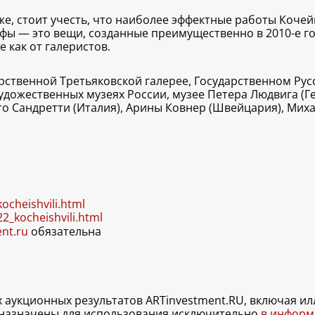
 же, стоит учесть, что наиболее эффектные работы Коч
 — это вещи, созданные преимущественно в 2010-е годы
е как от галеристов.
рственной Третьяковской галерее, Государственном Рус
художественных музеях России, музее Петера Людвига (Г
то Сандретти (Италия), Арины Ковнер (Швейцария), Миха
ocheishvili.html
2_kocheishvili.html
ent.ru
обязательна
х аукционных результатов ARTinvestment.RU, включая 
дназначены для использования исключительно
в информа