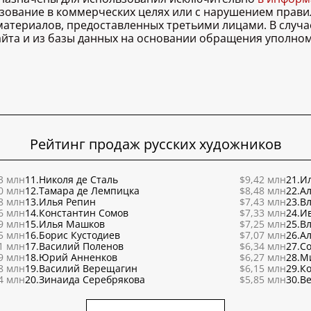
льзование в коммерческих целях или с нарушением правил
 материалов, предоставленных третьими лицами. В случ
 сайта и из базы данных на основании обращения уполно
Рейтинг продаж русских художников
3 млн
11.
Николя де Сталь
$9,42 млн
21.
Ил
0 млн
12.
Тамара де Лемпицка
$8,48 млн
22.
Ал
8 млн
13.
Илья Репин
$7,43 млн
23.
В
6 млн
14.
Константин Сомов
$7,33 млн
24.
И
9 млн
15.
Илья Машков
$7,25 млн
25.
В
5 млн
16.
Борис Кустодиев
$7,07 млн
26.
Ал
1 млн
17.
Василий Поленов
$6,34 млн
27.
С
9 млн
18.
Юрий Анненков
$6,27 млн
28.
М
8 млн
19.
Василий Верещагин
$6,15 млн
29.
К
4 млн
20.
Зинаида Серебрякова
$5,85 млн
30.
Ве