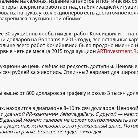
тавление на салонах, издание каталогов и поэтических 
 Теперь галеристка работает над стабилизацией ситуаци
вать: на руках у коллекционеров есть достаточное коли
 закрепился в аукционной обойме.
е 30 аукционных событий для работ Кочейшвили — на то
чи долларов на Bonhams в 2013 году), все остальные ка
 больше всего работ Кочейшвили было продано именно 
рвые четыре месяца 2015 года аукцион
ARTinvestment.R
аукционные цены сейчас на редкость доступны. Ценовые
 тысяч рублей за живопись. Отличный вариант для широ
выше: от 800 долларов за графику и около 3 тысяч дол
х, находится в диапазоне 8–10 тысяч долларов. Ценово
ат удачной PR-компании Vehova.gallery. С другой — нав
 В данный момент галерея не может контролировать этот
аукционах, использовать этот уникальный шанс. Поток
швили на рынке больше не будет никогда»
.