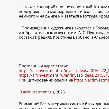
Что же, сценарий вполне вероятный. К тому
полихромные и монохромные гипсовые рельефы
немного и на рынке им взяться неоткуда, кром
Произведения художника находятся в Госуда
изобразительных искусств им. А. С. Пушкина, 
Костаки (Греция), Кристины Барбано и Альбер
Постоянный адрес статьи:
https://artinvestment.ru/invest/ideas/20150422_k
https://artinvestment.ru/en/invest/ideas/2015042
При цитировании ссылка на
https://artinvestm
©
artinvestment.ru
, 2026
Внимание! Все материалы сайта и базы данны
проданных на аукционах произведениях, пре