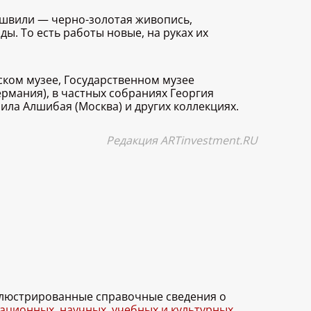
ейшвили — черно-золотая живопись,
. То есть работы новые, на руках их
ском музее, Государственном музее
ермания), в частных собраниях Георгия
ила Алшибая (Москва) и других коллекциях.
Редакция ARTinvestment.RU
иллюстрированные справочные сведения о
ционных, научных, учебных и культурных