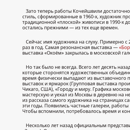
Зато теперь работы Кочейшвили достаточно у
стиль, сформированные в 1960-х, художник пр
традиционной «плоской» живописи в 1990-х 
остались прежними — из тех еще времен.
Сейчас имя художника на слуху. Примерно с 
раз в год. Самая резонансная выставка —
«Бор
выставка «Окоём» закрылась в московской гале
Но так было не всегда. Всего лет десять на
которые сторонятся художественных объедине
время физически выпадают из выставочного пр
выставок и ярмарок (Групповая выставка произв
Чикаго, США), «Городу и миру. Графика москов
мастерскую и уехал из Москвы в деревню на не
из рассказа самого художника на страницах с
эти годы. Появились частные галереи, работы
Чтобы вспомнили, потребовалось время и кон
Несколько лет назад официальным представит