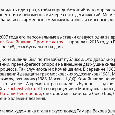
видеть один раз, чтобы впредь безошибочно определять
онес почти неизменными через пять десятилетий. Меняли
добавились фирменные «медные» картины и гипсовые ре
2007 года его персональные выставки следуют одна за 
ис Кочейшвили. Простое лето»
— прошла в 2013 году в 
рее «Здесь» буквально на днях.
зад Кочейшвили был почти забыт публикой. Это довольно
ний, пренебрегают опорой на внешние движущие силы,
оцесса. Так случилось и с Кочейшвили. В середине 1980
едений двадцати трех московских художников (1981, Москв
ских художников» (1988, Москва, ЦДХ)) Кочейшвили неож
сколько лет. А время как раз началось бурное — год ше
айта
kocheishvili.ru
: «По возвращении в Москву оказалось
Наташи Нестеровой
, с которой мы начинали бок о бок,
ечно элемент везения.
елем художника стала искусствовед Тамара Вехова (влад