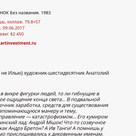
НОК Без названия. 1983
шь, коллаж. 79,8×57
, 09.06.2017
ажи: $2 450
:
artinvestment.ru
, а не Илью) художник-шестидесятник Анатолий
в вихре фигурки людей, то ли гибнущие в
ное ощущение конца света… В подвальной
очник заработка, средств для существования
запоминающуюся манеру и тему,
аправление — катастрофизмом… Его кумиром
нский лад: Андрiй Мiшок! Что-то созвучное
как Андрэ Бретон? А Ив Танги! А помнишь у
немо прислушивались к диковинным именам.