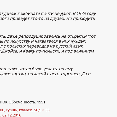
птурном комбинате почти не дают. В 1973 году
орого приведет кто-то из друзей. Но приходить
боты даже репродуцировались на открытки (тот
ы по искусству и нахватался в них чуждых
л с польских переводов на русский язык.
и Джойса, и Кафку по-польски, и под влиянием
ков, тоже хотел было уехать, но ему
ажи картин, но какой с него торговец. Да и
НОК Обречённость. 1991
шь, гуашь, коллаж. 56,5 × 55
. 02.12.2016