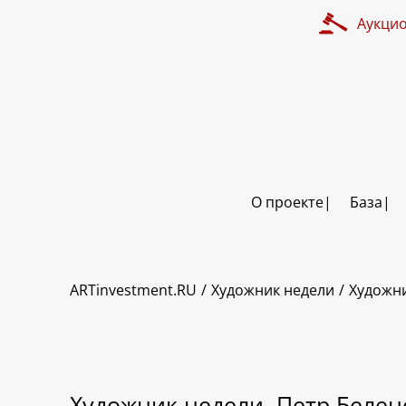
Аукци
О проекте
База
ARTinvestment.RU
Художник недели
Художни
Художник недели. Петр Белен