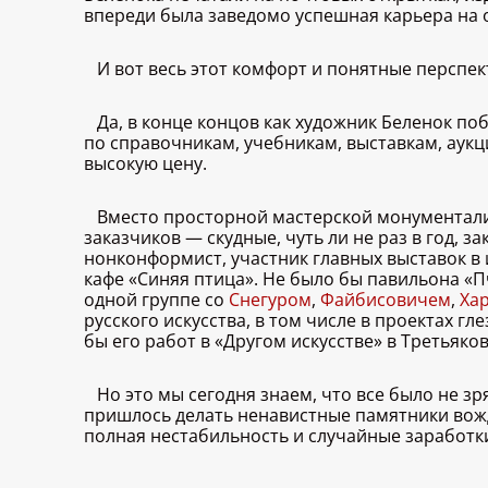
впереди была заведомо успешная карьера на о
И вот весь этот комфорт и понятные перспе
Да, в конце концов как художник Беленок по
по справочникам, учебникам, выставкам, аук
высокую цену.
Вместо просторной мастерской монументали
заказчиков — скудные, чуть ли не раз в год,
нонконформист, участник главных выставок в 
кафе «Синяя птица». Не было бы павильона «П
одной группе со
Снегуром
,
Файбисовичем
,
Ха
русского искусства, в том числе в проектах г
бы его работ в «Другом искусстве» в Третьяков
Но это мы сегодня знаем, что все было не зр
пришлось делать ненавистные памятники вождя
полная нестабильность и случайные заработк