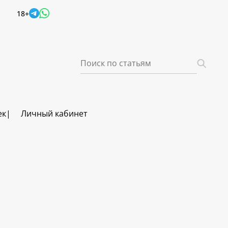
18+
ек
Личный кабинет