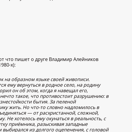
от что пишет о друге Владимир Алейников
980-х):
ок на образном языке своей живописи.
я ему вернуться в родное село, на родину
рил он об этом, когда я навещал его,
и нечто такое, что противостоит разрушению: в
изнестойкости бытия. За пеленой
ку жить. Но что-то словно надломилось в
тъединяться — от расхристанной, сложной,
. Не хотелось ему окунаться в реальность, с
оятку приёмника, разыскивая западные
м выбирался из долгого оцепенения, с головой