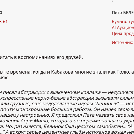
0
Пётр БЕЛЕ
× 61
Бумага, ту
AI Аукцион
Цена прод
Источник
итать в воспоминаниях его друзей.
о в те времена, когда и Кабакова многие знали как Толю
ия»:
ши писал абстракции с включением коллажа — несущиеся 
 Экспрессивные черно-белые абстракции вызывали силь
ояли грузные, еще недоделанные идолы “Лениных” — ист
ы почти монохромные большие работы. Он нашел свою 
 нашему настроению. Я предложил Пете назвать свое н
коления Анри Мишо, которого он переименовал на украи
ка. Но, разумеется, Белинок был целиком самобытен… “А 
у…” А вокруг серые цементные глыбы истуканов вождя 