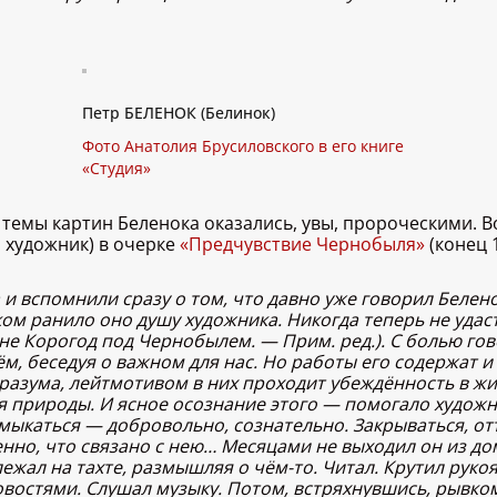
Петр БЕЛЕНОК (Белинок)
Фото Анатолия Брусиловского в его книге
«Студия»
 темы картин Беленока оказались, увы, пророческими. В
и художник) в очерке
«Предчувствие Чернобыля»
(конец 1
 и вспомнили сразу о том, что давно уже говорил Белен
 ранило оно душу художника. Никогда теперь не удастс
не Корогод под Чернобылем. — Прим. ред.). С болью гово
ём, беседуя о важном для нас. Но работы его содержат 
о разума, лейтмотивом в них проходит убеждённость в ж
 природы. И ясное осознание этого — помогало художни
Замыкаться — добровольно, сознательно. Закрываться, о
но, что связано с нею… Месяцами не выходил он из дому
лежал на тахте, размышляя о чём-то. Читал. Крутил рук
овостями. Слушал музыку. Потом, встряхнувшись, рывко