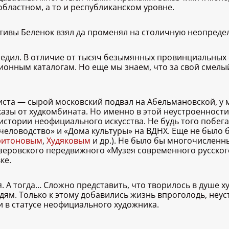
бластном, а то и республиканском уровне.
ктивы Беленок взял да променял на столичную неопреде
бедил. В отличие от тысяч безымянных провинциальных 
ционным каталогам. Но еще мы знаем, что за свой смел
ста — сырой московский подвал на Абельмановской, у 
 заказы от худкомбината. Но именно в этой неустроенно
истории неофициального искусства. Не будь того побега
человодство» и «Дома культуры» на ВДНХ. Еще не было 
ритоновым
,
Худяковым
и др.). Не было бы многочислен
лезеровского передвижного «Музея современного русского
ке.
я. А тогда… Сложно представить, что творилось в душе х
м. Только к этому добавились жизнь впроголодь, неуст
и в статусе неофициального художника.