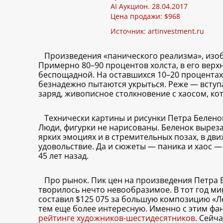
AI Аукцион. 28.04.2017
Цена продажи: $968
Источник:
artinvestment.ru
Произведения «панического реализма», изобр
Примерно 80–90 процентов холста, в его верх
беспощадной. На оставшихся 10–20 процентах
безнадежно пытаются укрыться. Реже — вступ
заряд, живописное столкновение с хаосом, кото
Технически картины и рисунки Петра Белено
Люди, фигурки не нарисованы. Беленок выреза
ярких эмоциях и в стремительных позах, в дв
удовольствие. Да и сюжеты — паника и хаос — 
45 лет назад.
Про рынок. Пик цен на произведения Петра Б
творилось нечто невообразимое. В тот год ми
составил $125 075 за большую композицию «Ле
тем еще более интересную. Именно с этим фа
рейтинге художников-шестидесятников
. Сейч