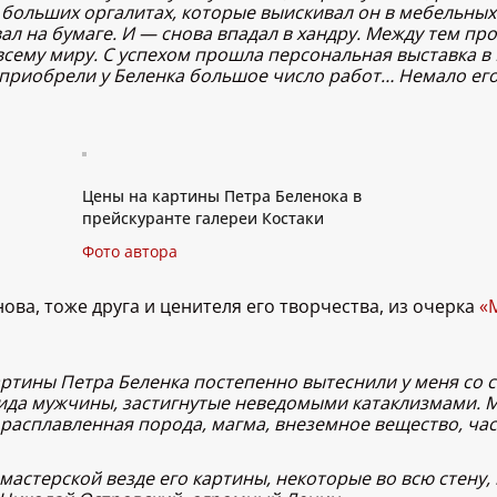
 больших оргалитах, которые выискивал он в мебельных 
ал на бумаге. И — снова впадал в хандру. Между тем пр
всему миру. С успехом прошла персональная выставка в
 приобрели у Беленка большое число работ… Немало его 
Цены на картины Петра Беленока в
прейскуранте галереи Костаки
Фото автора
ва, тоже друга и ценителя его творчества, из очерка
«
артины Петра Беленка постепенно вытеснили у меня со с
да мужчины, застигнутые неведомыми катаклизмами. Му
о расплавленная порода, магма, внеземное вещество, ча
В мастерской везде его картины, некоторые во всю стен