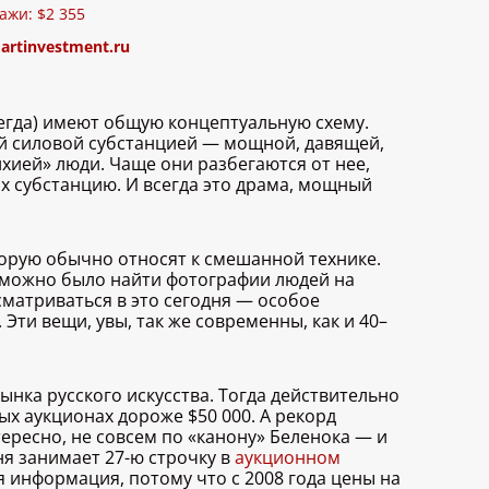
ажи: $2 355
:
artinvestment.ru
сегда) имеют общую концептуальную схему.
ой силовой субстанцией — мощной, давящей,
ией» люди. Чаще они разбегаются от нее,
х субстанцию. И всегда это драма, мощный
торую обычно относят к смешанной технике.
е можно было найти фотографии людей на
матриваться в это сегодня — особое
Эти вещи, увы, так же современны, как и 40–
ынка русского искусства. Тогда действительно
х аукционах дороже $50 000. А рекорд
ересно, не совсем по «канону» Беленока — и
я занимает 27-ю строчку в
аукционном
я информация, потому что с 2008 года цены на