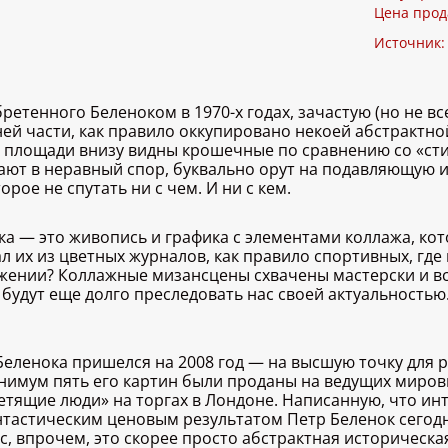
Цена прод
Источник
етенного Беленоком в 1970-х годах, зачастую (но не в
ней части, как правило оккупировано некоей абстрактн
 площади внизу видны крошечные по сравнению со «стих
ают в неравный спор, буквально орут на подавляющую и
рое не спутать ни с чем. И ни с кем.
ка — это живопись и графика с элементами коллажа, ко
л их из цветных журналов, как правило спортивных, гд
ижении? Коллажные мизансцены схвачены мастерски и вс
будут еще долго преследовать нас своей актуальностью. 
еленока пришелся на 2008 год — на высшую точку для р
нимум пять его картин были проданы на ведущих мировы
тящие люди» на торгах в Лондоне. Написанную, что инт
нтастическим ценовым результатом Петр Беленок сегодн
ас, впрочем, это скорее просто абстрактная историческа