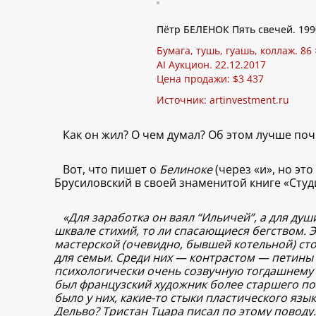
Пётр БЕЛЕНОК Пять свечей. 199
Бумага, тушь, гуашь, коллаж. 86 
AI Аукцион. 22.12.2017
Цена продажи: $3 437
Источник:
artinvestment.ru
Как он жил? О чем думал? Об этом лучше поч
Вот, что пишет о
Белиноке
(через «и», но эт
Брусиловский в своей знаменитой книге «Студ
«Для заработка он ваял “Ильичей”, а для ду
шквале стихий, то ли спасающиеся бегством.
мастерской (очевидно, бывшей котельной) ст
для семьи. Среди них — контрастом — петин
психологически очень созвучную тогдашнему
был французский художник более старшего по
было у них, какие-то стыки пластического язы
Дельво? Тристан Тцара писал по этому повод