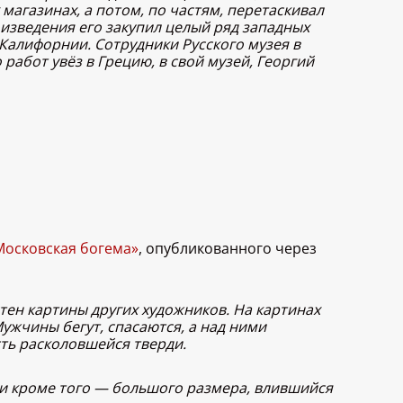
магазинах, а потом, по частям, перетаскивал
оизведения его закупил целый ряд западных
 Калифорнии. Сотрудники Русского музея в
работ увёз в Грецию, в свой музей, Георгий
Московская богема»
, опубликованного через
тен картины других художников. На картинах
жчины бегут, спасаются, а над ними
сть расколовшейся тверди.
у, и кроме того — большого размера, влившийся