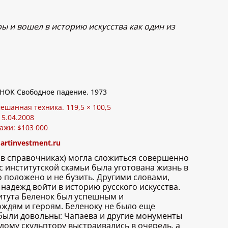
ы и вошел в историю искусства как один из
НОК Свободное падение. 1973
ешанная техника. 119,5 × 100,5
15.04.2008
ажи: $103 000
:
artinvestment.ru
т в справочниках) могла сложиться совершенно
 с институтской скамьи была уготована жизнь в
о положено и не бузить. Другими словами,
надежд войти в историю русского искусства.
титута Беленок был успешным и
ождям и героям. Беленоку не было еще
 были довольны: Чапаева и другие монументы
ому скульптору выстраивались в очередь, а