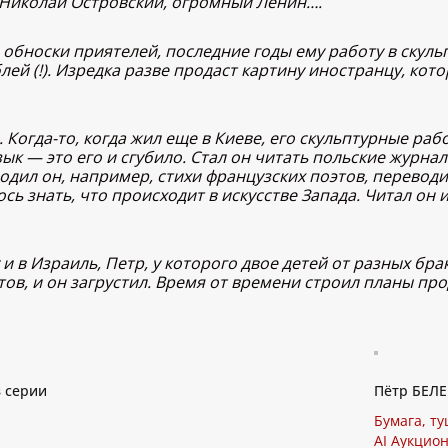
й Николай Островский, огромный Ленин….
 обноски приятелей, последние годы ему работу в скуль
лей (!). Изредка разве продаст картину иностранцу, кот
Когда-то, когда жил еще в Киеве, его скульптурные ра
ык — это его и сгубило. Стал он читать польские журнал
одил он, например, стихи французских поэтов, переводи
ось знать, что происходит в искусстве Запада. Читал он 
и в Израиль, Петр, у которого двое детей от разных бра
в, и он загрустил. Время от времени строил планы прод
з серии
Пётр БЕЛЕ
Бумага, ту
AI Аукцион