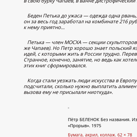
в свою бурку Чапаев, в ванне дистрофически
Беден Петька до ужаса — одежда одна рвань,
он за весь год заработал на комбинате 216 руб
к нему приятно…
Петька — член МОСХА — секции скульпторов. 
же Чапаев). Но Петр хорошо знает польский яз
идей, с которыми жить в России трудно. Перев
Странное, конечно, занятие, но ведь как хотел
этих книг сформировался.
Когда стали уезжать люди искусства в Европу 
подсчитали, сколько нужно выплатить алименто
вызова ему не присылали ниоткуда».
Пётр БЕЛЕНОК Без названия. И
«Прорыв». 1975
Бумага, акрил, коллаж. 62 × 78