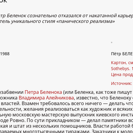
р Беленок сознательно отказался от накатанной карьер
ель уникального стиля «панического реализма»
1988
Пётр БЕЛЕ
Картон, см
Sothebys. 
Цена прод
Источник
лузабвении
Петра Беленока
(или Беленка, как тоже пишу
удожника
Владимира Алейникова
, известно, что Беленоку
х властей. Взамен требовалось всего ничего — делать чт
ельности, желания реализоваться как художник и всяких 
альную московскую мастерскую выпускник киевского инс
оде Ровно. По сути прикладником — делал памятники в
рская и штат из нескольких помощников. Власти работой
здаваемых многотысячными тиражами. Заказчики к молод