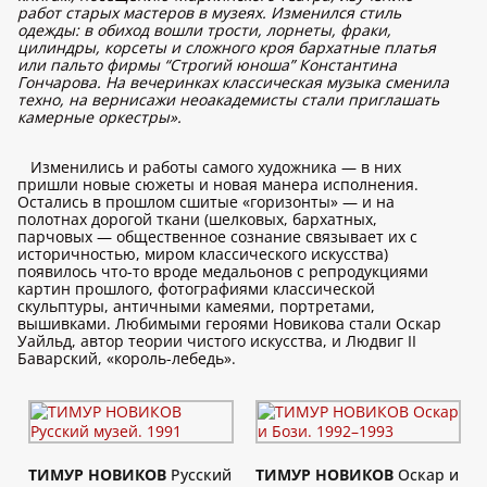
работ старых мастеров в музеях. Изменился стиль
одежды: в обиход вошли трости, лорнеты, фраки,
цилиндры, корсеты и сложного кроя бархатные платья
или пальто фирмы “Строгий юноша” Константина
Гончарова. На вечеринках классическая музыка сменила
техно, на вернисажи неоакадемисты стали приглашать
камерные оркестры».
Изменились и работы самого художника — в них
пришли новые сюжеты и новая манера исполнения.
Остались в прошлом сшитые «горизонты» — и на
полотнах дорогой ткани (шелковых, бархатных,
парчовых — общественное сознание связывает их с
историчностью, миром классического искусства)
появилось что-то вроде медальонов с репродукциями
картин прошлого, фотографиями классической
скульптуры, античными камеями, портретами,
вышивками. Любимыми героями Новикова стали Оскар
Уайльд, автор теории чистого искусства, и Людвиг II
Баварский, «король-лебедь».
ТИМУР НОВИКОВ
Русский
ТИМУР НОВИКОВ
Оскар и