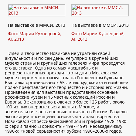
На выставке в ММСИ. 2013
На выставке в ММСИ. 2013
Фото Марии Кузнецовой,
Фото Марии Кузнецовой,
AI. 2013
AI. 2013
Идеи и творчество Новикова не утратили своей
актуальности и по сей день. Регулярно в крупнейших
музеях страны и крупнейших галереях мира проводятся
его выставки. Одна из самых масштабных и
репрезентативных проходит в эти дни в Московском
музее современного искусства на Гоголевском бульваре.
Выставка организована к 55-летию художника и наиболее
полно представляет его творчество и историю его жизни.
Произведения для выставки предоставили основные
российские музеи и 15 частных коллекций России и
Европы. В экспозицию включено более 125 работ, около
100 из них впервые выставлены в Москве, и
значительная часть впервые показана в России. Разделы
экспозиции посвящены основным этапам творчества
Новикова: экспрессивной живописи и графике 1978–1980-
х; серии панно «Горизонты» 1987–1991; неоакадемизму
1990-х; «новой серьезности» рубежа 1990–2000-х годов.