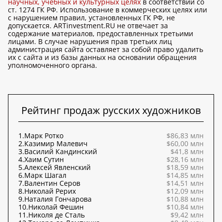
научных, учебных и культурных целях
в соответствии со
ст. 1274 ГК РФ. Использование в коммерческих целях или
с нарушением правил, установленных ГК РФ, не
допускается. ARTinvestment.RU не отвечает за
содержание материалов, предоставленных третьими
лицами. В случае нарушения прав третьих лиц
администрация сайта оставляет за собой право удалить
их с сайта и из базы данных на основании обращения
уполномоченного органа.
Рейтинг продаж русских художников
1.
Марк Ротко
$86,83 млн
2.
Казимир Малевич
$60,00 млн
3.
Василий Кандинский
$41,8 млн
4.
Хаим Сутин
$28,16 млн
5.
Алексей Явленский
$18,59 млн
6.
Марк Шагал
$14,85 млн
7.
Валентин Серов
$14,51 млн
8.
Николай Рерих
$12,09 млн
9.
Наталия Гончарова
$10,88 млн
10.
Николай Фешин
$10,84 млн
11.
Николя де Сталь
$9,42 млн