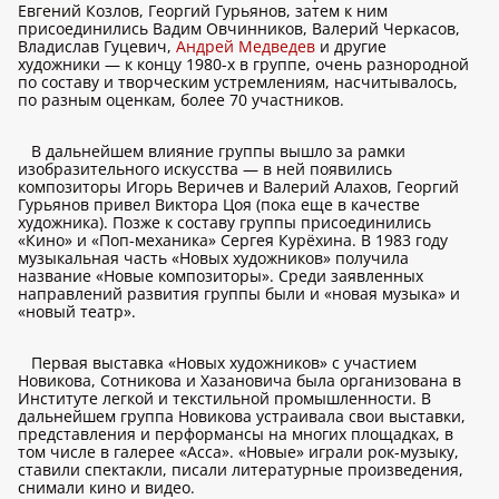
Евгений Козлов, Георгий Гурьянов, затем к ним
присоединились Вадим Овчинников, Валерий Черкасов,
Владислав Гуцевич,
Андрей Медведев
и другие
художники — к концу 1980-х в группе, очень разнородной
по составу и творческим устремлениям, насчитывалось,
по разным оценкам, более 70 участников.
В дальнейшем влияние группы вышло за рамки
изобразительного искусства — в ней появились
композиторы Игорь Веричев и Валерий Алахов, Георгий
Гурьянов привел Виктора Цоя (пока еще в качестве
художника). Позже к составу группы присоединились
«Кино» и «Поп-механика» Сергея Курёхина. В 1983 году
музыкальная часть «Новых художников» получила
название «Новые композиторы». Среди заявленных
направлений развития группы были и «новая музыка» и
«новый театр».
Первая выставка «Новых художников» с участием
Новикова, Сотникова и Хазановича была организована в
Институте легкой и текстильной промышленности. В
дальнейшем группа Новикова устраивала свои выставки,
представления и перформансы на многих площадках, в
том числе в галерее «Асса». «Новые» играли рок-музыку,
ставили спектакли, писали литературные произведения,
снимали кино и видео.