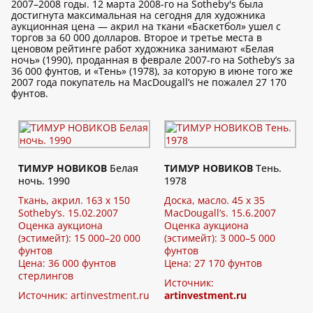
2007–2008 годы. 12 марта 2008-го на Sotheby's была
достигнута максимальная на сегодня для художника
аукционная цена — акрил на ткани «Баскетбол» ушел с
торгов за 60 000 долларов. Второе и третье места в
ценовом рейтинге работ художника занимают «Белая
ночь» (1990), проданная в феврале 2007-го на Sotheby’s за
36 000 фунтов, и «Тень» (1978), за которую в июне того же
2007 года покупатель на MаcDougall’s не пожалел 27 170
фунтов.
ТИМУР НОВИКОВ
Белая
ТИМУР НОВИКОВ
Тень.
ночь. 1990
1978
Ткань, акрил. 163 х 150
Доска, масло. 45 х 35
Sotheby’s. 15.02.2007
MacDougall’s. 15.6.2007
Оценка аукциона
Оценка аукциона
(эстимейт): 15 000–20 000
(эстимейт): 3 000–5 000
фунтов
фунтов
Цена: 36 000 фунтов
Цена: 27 170 фунтов
стерлингов
Источник:
Источник:
artinvestment.ru
artinvestment.ru