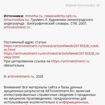
Мария Кузнецова,
AI
Источники
:
mmoma.ru
,
newacademy.spb.ru
,
timurnovikov.ru
,
Гуревич Л
. Художники ленинградского
андеграунда : Биографический словарь. СПб, 2007,
artinvestment.ru
Постоянный адрес статьи:
https://artinvestment.ru/invest/artistofweek/20130328_novik
ov.html
https://artinvestment.ru/en/invest/artistofweek/20130328_no
vikov.html
При цитировании ссылка на
https://artinvestment.ru
обязательна
©
artinvestment.ru
, 2026
Внимание! Все материалы сайта и базы данных
аукционных результатов ARTinvestment.RU, включая
иллюстрированные справочные сведения о проданных
на аукционах произведениях, предназначены для
использования исключительно
в информационных,