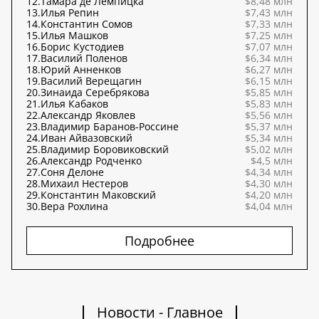
12.
Тамара де Лемпицка
$8,48 млн
13.
Илья Репин
$7,43 млн
14.
Константин Сомов
$7,33 млн
15.
Илья Машков
$7,25 млн
16.
Борис Кустодиев
$7,07 млн
17.
Василий Поленов
$6,34 млн
18.
Юрий Анненков
$6,27 млн
19.
Василий Верещагин
$6,15 млн
20.
Зинаида Серебрякова
$5,85 млн
21.
Илья Кабаков
$5,83 млн
22.
Александр Яковлев
$5,56 млн
23.
Владимир Баранов-Россине
$5,37 млн
24.
Иван Айвазовский
$5,34 млн
25.
Владимир Боровиковский
$5,02 млн
26.
Александр Родченко
$4,5 млн
27.
Соня Делоне
$4,34 млн
28.
Михаил Нестеров
$4,30 млн
29.
Константин Маковский
$4,20 млн
30.
Вера Рохлина
$4,04 млн
Подробнее
Новости - Главное