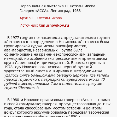
Персональная выставка О. Котельникова.
Галерея «АССА». Ленинград. 1983
Архив О. Котельникова
Источник:
timurnovikov.ru
В 1977 году он познакомился с представителями группы
«Летопись» (по определению Новикова, «Летопись» была
группировкой художников-нонконформистов,
авангардистов, независимых. Группа была
ориентирована на крайний экспрессионизм: западный,
немецкий, но особенно экспрессионизм и примитивизм
круга Ларионова) и примкнул к ней. В рамках группы в
1978 году Новиков организовал первый русский
художественный сквот им. Кирилла и Мефодия: «
Мне
удалось снять большой дом, бывшую церковь, где теперь
приход грузинского патриархата, арендовать его за 40
рублей в месяц целиком. Там и поместилась сразу же
группа “Летопись”
».
В 1980-м Новиков организовал галерею «Асса» — прямо
в своей коммуналке; галерея, просуществовавшая до 1987
года, стала своеобразным местом встречи и центром,
вокруг которого аккумулировалась передовая творческая
и художественная общественность 1980-х.