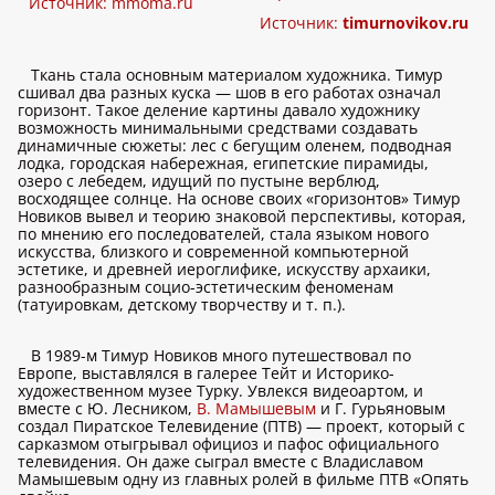
Источник:
mmoma.ru
Источник:
timurnovikov.ru
Ткань стала основным материалом художника. Тимур
сшивал два разных куска — шов в его работах означал
горизонт. Такое деление картины давало художнику
возможность минимальными средствами создавать
динамичные сюжеты: лес с бегущим оленем, подводная
лодка, городская набережная, египетские пирамиды,
озеро с лебедем, идущий по пустыне верблюд,
восходящее солнце. На основе своих «горизонтов» Тимур
Новиков вывел и теорию знаковой перспективы, которая,
по мнению его последователей, стала языком нового
искусства, близкого и современной компьютерной
эстетике, и древней иероглифике, искусству архаики,
разнообразным социо-эстетическим феноменам
(татуировкам, детскому творчеству и т. п.).
В 1989-м Тимур Новиков много путешествовал по
Европе, выставлялся в галерее Тейт и Историко-
художественном музее Турку. Увлекся видеоартом, и
вместе с Ю. Лесником,
В. Мамышевым
и Г. Гурьяновым
создал Пиратское Телевидение (ПТВ) — проект, который с
сарказмом отыгрывал официоз и пафос официального
телевидения. Он даже сыграл вместе с Владиславом
Мамышевым одну из главных ролей в фильме ПТВ «Опять