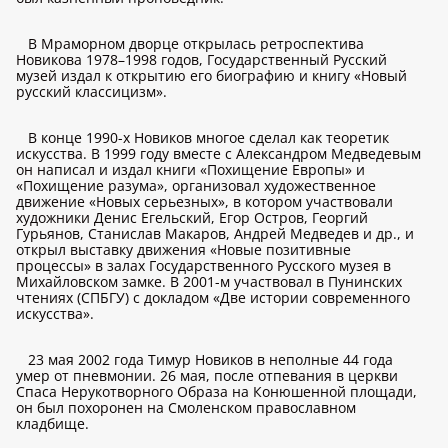
В Мраморном дворце открылась ретроспектива
Новикова 1978–1998 годов, Государственный Русский
музей издал к открытию его биографию и книгу «Новый
русский классицизм».
В конце 1990-х Новиков многое сделал как теоретик
искусства. В 1999 году вместе с Александром Медведевым
он написал и издал книги «Похищение Европы» и
«Похищение разума», организовал художественное
движение «Новых серьезных», в котором участвовали
художники Денис Егельский, Егор Остров, Георгий
Гурьянов, Станислав Макаров, Андрей Медведев и др., и
открыл выставку движения «Новые позитивные
процессы» в залах Государственного Русского музея в
Михайловском замке. В 2001-м участвовал в Пунинских
чтениях (СПБГУ) с докладом «Две истории современного
искусства».
23 мая 2002 года Тимур Новиков в неполные 44 года
умер от пневмонии. 26 мая, после отпевания в церкви
Спаса Нерукотворного Образа на Конюшенной площади,
он был похоронен на Смоленском православном
кладбище.