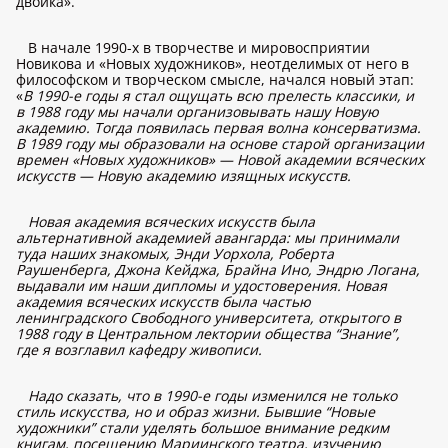
двойка».
В начале 1990-х в творчестве и мировосприятии
Новикова и «Новых художников», неотделимых от него в
философском и творческом смысле, начался новый этап:
«
В 1990-е годы я стал ощущать всю прелесть классики, и
в 1988 году мы начали организовывать нашу Новую
академию. Тогда появилась первая волна консерватизма.
В 1989 году мы образовали на основе старой организации
времен «Новых художников» — Новой академии всяческих
искусств — Новую академию изящных искусств.
Новая академия всяческих искусств была
альтернативной академией авангарда: мы принимали
туда наших знакомых, Энди Уорхола, Роберта
Раушенберга, Джона Кейджа, Брайна Ино, Эндрю Логана,
выдавали им наши дипломы и удостоверения. Новая
академия всяческих искусств была частью
ленинградского Свободного университета, открытого в
1988 году в Центральном лектории общества “Знание”,
где я возглавил кафедру живописи.
Надо сказать, что в 1990-е годы изменился не только
стиль искусства, но и образ жизни. Бывшие “Новые
художники” стали уделять большое внимание редким
книгам, посещению Мариинского театра, изучению