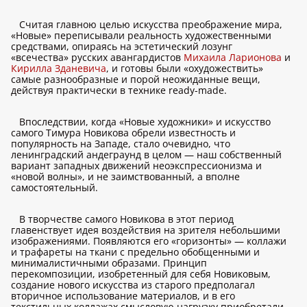
Считая главною целью искусства преображение мира,
«Новые» переписывали реальность художественными
средствами, опираясь на эстетический лозунг
«всечества» русских авангардистов
Михаила Ларионова
и
Кирилла Зданевича
, и готовы были «охудожествить»
самые разнообразные и порой неожиданные вещи,
действуя практически в технике ready-made.
Впоследствии, когда «Новые художники» и искусство
самого Тимура Новикова обрели известность и
популярность на Западе, стало очевидно, что
ленинградский андеграунд в целом — наш собственный
вариант западных движений неоэкспрессионизма и
«новой волны», и не заимствованный, а вполне
самостоятельный.
В творчестве самого Новикова в этот период
главенствует идея воздействия на зрителя небольшими
изображениями. Появляются его «горизонты» — коллажи
и трафареты на ткани с предельно обобщенными и
минималистичными образами. Принцип
перекомпозиции, изобретенный для себя Новиковым,
создание нового искусства из старого предполагал
вторичное использование материалов, и в его
текстильных коллажах смысловую нагрузку приобретали