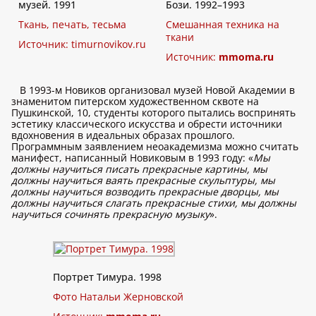
музей. 1991
Бози. 1992–1993
Ткань, печать, тесьма
Смешанная техника на
ткани
Источник:
timurnovikov.ru
Источник:
mmoma.ru
В 1993-м Новиков организовал музей Новой Академии в
знаменитом питерском художественном сквоте на
Пушкинской, 10, студенты которого пытались воспринять
эстетику классического искусства и обрести источники
вдохновения в идеальных образах прошлого.
Программным заявлением неоакадемизма можно считать
манифест, написанный Новиковым в 1993 году: «
Мы
должны научиться писать прекрасные картины, мы
должны научиться ваять прекрасные скульптуры, мы
должны научиться возводить прекрасные дворцы, мы
должны научиться слагать прекрасные стихи, мы должны
научиться сочинять прекрасную музыку
».
Портрет Тимура. 1998
Фото Натальи Жерновской