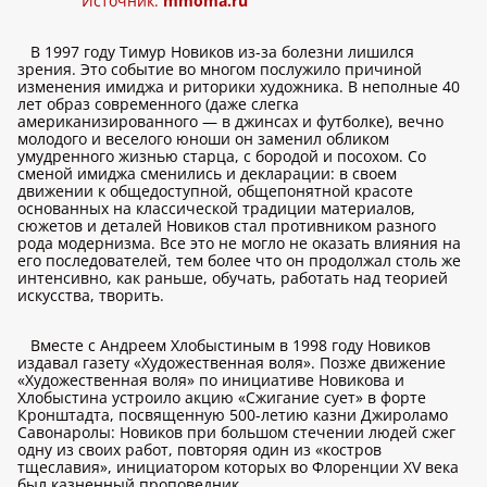
Источник:
mmoma.ru
В 1997 году Тимур Новиков из-за болезни лишился
зрения. Это событие во многом послужило причиной
изменения имиджа и риторики художника. В неполные 40
лет образ современного (даже слегка
американизированного — в джинсах и футболке), вечно
молодого и веселого юноши он заменил обликом
умудренного жизнью старца, с бородой и посохом. Со
сменой имиджа сменились и декларации: в своем
движении к общедоступной, общепонятной красоте
основанных на классической традиции материалов,
сюжетов и деталей Новиков стал противником разного
рода модернизма. Все это не могло не оказать влияния на
его последователей, тем более что он продолжал столь же
интенсивно, как раньше, обучать, работать над теорией
искусства, творить.
Вместе с Андреем Хлобыстиным в 1998 году Новиков
издавал газету «Художественная воля». Позже движение
«Художественная воля» по инициативе Новикова и
Хлобыстина устроило акцию «Сжигание сует» в форте
Кронштадта, посвященную 500-летию казни Джироламо
Савонаролы: Новиков при большом стечении людей сжег
одну из своих работ, повторяя один из «костров
тщеславия», инициатором которых во Флоренции XV века
был казненный проповедник.