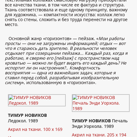
все качества ткани, в том числе ее фактура и структура.
Ткань соответствовала и еще одному принципу, важному
для художника, — компактности искусства: коллаж легко
снять со стены, сложить и без труда перенести на другое
место.
Основной жанр «горизонтов» — пейзаж. «
Мои работы
просты — они не загружены информацией; отдых — вот
что я стараюсь дать зрителю. В реальности человек
отдыхает при созерцании пейзажа... Каждый раз, когда я
работаю, я сверяю его [пейзаж] с пространством над
кроватью — можно ли будет видеть его каждый день? Не
испортит ли он настроения?.. Комфортность
восприятия — одна из важнейших задач, которые я
ставил перед собой, разрабатывая изобразительную
систему
», использованную в «горизонтах».
ТИМУР НОВИКОВ
Ледокол. 1989
ТИМУР НОВИКОВ
Печаль
Энди Уорхола. 1989
Акрил на ткани. 100 х 169
Акрил на ткани. 205 х 194