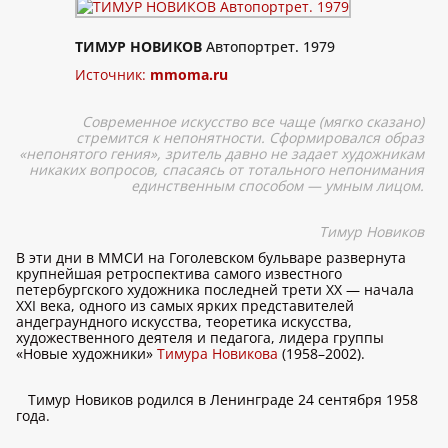
ТИМУР НОВИКОВ
Автопортрет. 1979
Источник:
mmoma.ru
Современное искусство все чаще (мягко сказано)
стремится к непонятности. Сформировался образ
«непонятого гения», зритель давно не задает художникам
никаких вопросов, спасаясь от тотального непонимания
единственным способом — умным лицом.
Тимур Новиков
В эти дни в ММСИ на Гоголевском бульваре развернута
крупнейшая ретроспектива самого известного
петербургского художника последней трети ХХ — начала
XXI века, одного из самых ярких представителей
андеграундного искусства, теоретика искусства,
художественного деятеля и педагога, лидера группы
«Новые художники»
Тимура Новикова
(1958–2002).
Тимур Новиков родился в Ленинграде 24 сентября 1958
года.