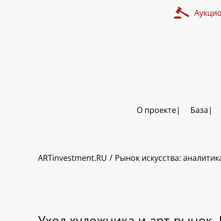
Аукци
О проекте
База
ARTinvestment.RU
Рынок искусства: аналитик
Уход художника и арт-рынок. 