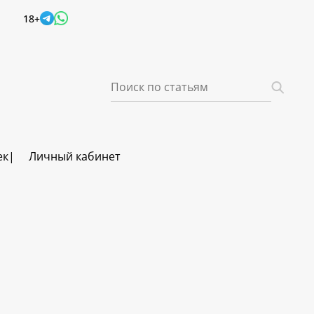
18+
ек
Личный кабинет