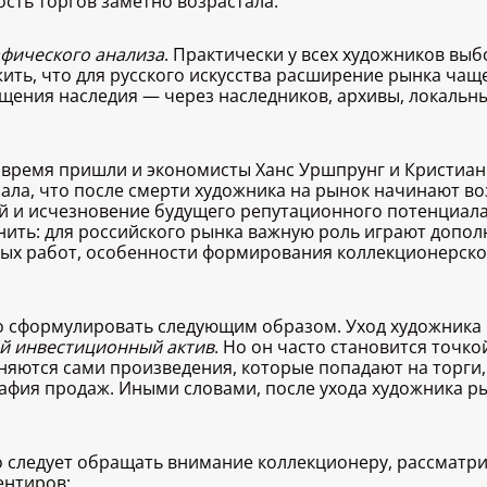
ость торгов заметно возрастала.
афического анализа
. Практически у всех художников вы
ить, что для русского искусства расширение рынка чащ
ащения наследия — через наследников, архивы, локальн
 время пришли и экономисты Ханс Уршпрунг и Кристиан
зала, что после смерти художника на рынок начинают в
и исчезновение будущего репутационного потенциала а
чнить: для российского рынка важную роль играют допо
ных работ, особенности формирования коллекционерско
 сформулировать следующим образом. Уход художника 
й инвестиционный актив
. Но он часто становится точк
няются сами произведения, которые попадают на торги,
афия продаж. Иными словами, после ухода художника ры
то следует обращать внимание коллекционеру, рассмат
ентиров: