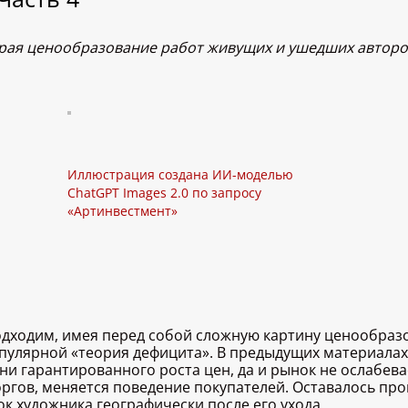
ирая ценообразование работ живущих и ушедших автор
Иллюстрация создана ИИ-моделью
ChatGPT Images 2.0 по запросу
«Артинвестмент»
одходим, имея перед собой сложную картину ценообра
пулярной «теория дефицита». В предыдущих материалах
 ни гарантированного роста цен, да и рынок не ослабева
ргов, меняется поведение покупателей. Оставалось пр
ок художника географически после его ухода.