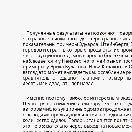
Полученные результаты не позволяют говор
что разные рынки проходят через разные мод
показательны примеры Эдуарда Штейнберга, Э
городов и стран, в которых продаются их про
число аукционных домов выросло более чем в
наблюдается и у Неизвестного, чей рынок по
примеры: у Эрика Булатова, Ильи Кабакова и 
взгляд это может выглядеть как ослабление р
сравнительно недавно — а значит, посмертны
десять или двадцать лет назад.
Именно поэтому наиболее интересным оказы
Несмотря на снижение доли зарубежных прода
авторов число аукционных домов продолжает р
с выводами предыдущих частей исследования.
количество сделок. Теперь становится понят
это не обязательно через выход на новые ме
домов, дилеров и коллекционеров.