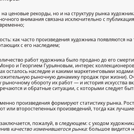
о на ценовые рекорды, но и на структуру рынка художник
ночного внимания связана исключительно с публикациям
временно;
ость: как часто произведения художника появляются на 
отающих с его наследием;
количество работ художника было продано до его смерти
Монро и Георгием Гурьяновым, интерес коллекционеров 
ах осталось наследие и какими маркетинговыми ходами 
ожительную рыночную динамику продаж при жизни). Оче
рыночному обороту их работ — и история искусства вк
встречаются и обратные ситуации, с которыми следует б
 именно произведения формируют статистику рынка. Рос
от или второстепенных произведений, тогда как лучши
заключается, пожалуй, в следующем: c уходом художник
ценив
качество изменившегося рынка
: большое видится н