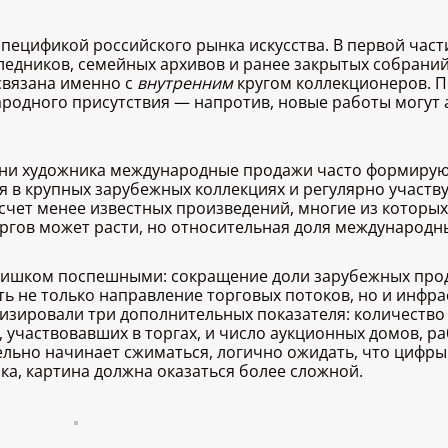
пецификой российского рынка искусства. В первой част
ледников, семейных архивов и ранее закрытых собраний
связана именно с
внутренним
кругом коллекционеров. 
одного присутствия — напротив, новые работы могут 
изни художника международные продажи часто формиру
 в крупных зарубежных коллекциях и регулярно участву
 счет менее известных произведений, многие из котор
оргов может расти, но относительная доля международн
лишком поспешными: сокращение доли зарубежных прод
ь не только направление торговых потоков, но и инфра
зировали три дополнительных показателя: количество 
, участвовавших в торгах, и число аукционных домов, 
тельно начинает сжиматься, логично ожидать, что цифры
ка, картина должна оказаться более сложной.