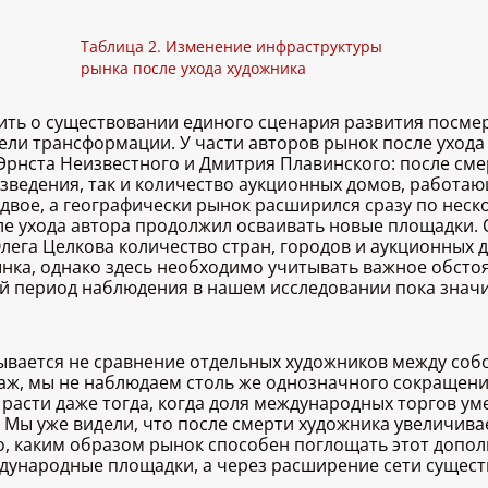
Таблица 2. Изменение инфраструктуры
рынка после ухода художника
ить о существовании единого сценария развития посмер
ели трансформации. У части авторов рынок после уход
рнста Неизвестного и Дмитрия Плавинского: после смер
изведения, так и количество аукционных домов, работаю
двое, а географически рынок расширился сразу по нес
сле ухода автора продолжил осваивать новые площадки
Олега Целкова количество стран, городов и аукционных 
ынка, однако здесь необходимо учитывать важное обстоя
й период наблюдения в нашем исследовании пока значи
вается не сравнение отдельных художников между собо
ж, мы не наблюдаем столь же однозначного сокращения 
асти даже тогда, когда доля международных торгов уме
 Мы уже видели, что после смерти художника увеличива
но, каким образом рынок способен поглощать этот допо
ждународные площадки, а через расширение сети суще