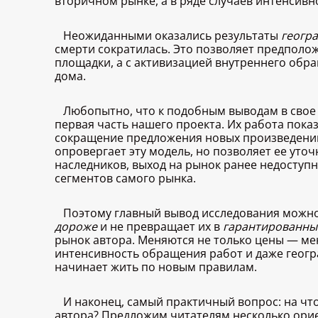
вторичном рынке, а в ряде случаев интенсивн
Неожиданными оказались результаты
геогр
смерти сократилась. Это позволяет предполож
площадки, а с активизацией внутреннего обр
дома.
Любопытно, что к подобным выводам в свое
первая часть нашего проекта. Их работа пока
сокращение предложения новых произведений 
опровергает эту модель, но позволяет ее уто
наследников, выход на рынок ранее недоступ
сегментов самого рынка.
Поэтому главный вывод исследования можно
дороже
и не превращает их в
гарантированны
рынок автора. Меняются не только цены — ме
интенсивность обращения работ и даже геогр
начинает жить по новым правилам.
И наконец, самый практичный вопрос: на ч
автора? Предложим читателям несколько ори