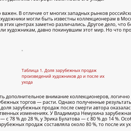
но важен. В отличие от многих западных рынков россий
е художники могли быть известны коллекционерам в Мос
 этих центрах заметно различались. Другое дело, что 
и художникам, давно покинувшим этот мир. Но что прои
Таблица 1. Доля зарубежных продаж
произведений художников до и после их
ухода
ать дополнительное внимание коллекционеров, логично 
рубежных торгов — расти. Однако полученные результат
доля зарубежных продаж после смерти автора оказалась
твенных изменениях. У Владимира Немухина зарубежная д
 — с 78 % до 28 %, у Эрика Булатова — с 80 % до 14 %. 
рубежных продаж составляла около 80 %, то после их ух