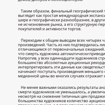
Таким образом, финальный географический 
выглядит как простая международная экспанси
шире и географически разнообразнее, в друг
не исчезновение рынка, а его структурную пе
покупателей и активности торгов.
Переходим к общим выводам всех четырех ча
произведений. Часть из них подтвердилась ли
отличающимся от первоначальных ожиданий. Н
что смерть художника
автоматически
приводит
Напротив, у всех одиннадцати художников стр
большинство абсолютных аукционных рекордо
интерпретировать эти данные как свидетельс
начинают поступать произведения меньшего ф
медианной цены во многих случаях отражает н
Не менее важными оказались результаты ан
смерти художников не уменьшалось, а увеличи
несмотря на снижение типичных цен продажи
большинства художников количество аукционн