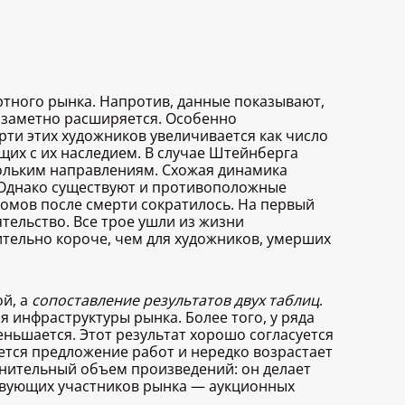
тного рынка. Напротив, данные показывают,
а заметно расширяется. Особенно
ти этих художников увеличивается как число
щих с их наследием. В случае Штейнберга
кольким направлениям. Схожая динамика
. Однако существуют и противоположные
домов после смерти сократилось. На первый
тельство. Все трое ушли из жизни
тельно короче, чем для художников, умерших
й, а
сопоставление результатов двух таблиц
.
инфраструктуры рынка. Более того, у ряда
ньшается. Этот результат хорошо согласуется
ется предложение работ и нередко возрастает
лнительный объем произведений: он делает
ствующих участников рынка — аукционных