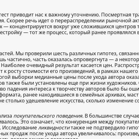
тест приводит нас к важному уточнению. Посмертная тр
я. Скорее речь идет о перераспределении рыночной акт
их — концентрируется вокруг уже сложившихся центров 
рестройку — тот же процесс, который ранее проявлялся 
стей. Мы проверили шесть различных гипотез, связанны
шь частично, часть оказалась опровергнута — а некото
аиболее очевидный результат касается цен. Распростр
 к росту стоимости его произведений, в рамках нашего
огой выборки медианные цены после ухода автора оказа
в также были установлены еще при жизни художников. 
тво падения интереса к творчеству авторов было бы ош
ормата, ранее находившиеся в семейных архивах, маст
е столько удешевление искусства, сколько изменение со
ализа
покупательского поведения
. В большинстве случ
валось. Это означает, что конкуренция между покупате
. Исследование
ликвидности
также не подтвердило гипот
ых продаж после ухода автора увеличивалось: произв