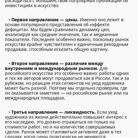
расходиться с большинством популярных публикаций об
инвестициях в искусство.
•
Первое направление — цены.
Именно оно лежит в
основе популярного представления об «эффекте
дефицита». Мы будем сравнивать динамику цен,
анализируя как средние значения, так и медианные
показатели. Последнее особенно важно, поскольку рынок
искусства крайне чувствителен к единичным рекордным
продажам, способным исказить общую картину.
•
Второе направление — различие между
внутренним и международным рынком.
Для
российского искусства это особенно важно: работы одних
и тех же авторов могут продаваться как в России, так и за
рубежом, но реакция этих сегментов на уход художника
может быть разной. Поэтому мы отдельно проверим, где
он оказывается заметнее — на российском рынке или на
международных площадках.
•
Третье направление — ликвидность.
Если уход
художника из жизни действительно повышает интерес к
его наследию, это должно отражаться не только на
стоимости работ, но и на количестве совершаемых
сделок. Рынок может становиться активнее даже в тех
случаях, когда цены практически не меняются.