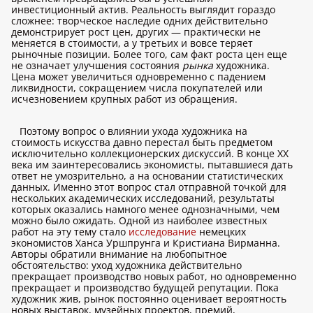
инвестиционный актив. Реальность выглядит гораздо
сложнее: творческое наследие одних действительно
демонстрирует рост цен, других — практически не
меняется в стоимости, а у третьих и вовсе теряет
рыночные позиции. Более того, сам факт роста цен еще
не означает улучшения состояния
рынка
художника.
Цена может увеличиться одновременно с падением
ликвидности, сокращением числа покупателей или
исчезновением крупных работ из обращения.
Поэтому вопрос о влиянии ухода художника на
стоимость искусства давно перестал быть предметом
исключительно коллекционерских дискуссий. В конце XX
века им заинтересовались экономисты, пытавшиеся дать
ответ не умозрительно, а на основании статистических
данных. Именно этот вопрос стал отправной точкой для
нескольких академических исследований, результаты
которых оказались намного менее однозначными, чем
можно было ожидать. Одной из наиболее известных
работ на эту тему стало
исследование
немецких
экономистов Ханса Уршпрунга и Кристиана Вирманна.
Авторы обратили внимание на любопытное
обстоятельство: уход художника действительно
прекращает производство новых работ, но одновременно
прекращает и производство будущей репутации. Пока
художник жив, рынок постоянно оценивает вероятность
новых выставок, музейных проектов, премий,