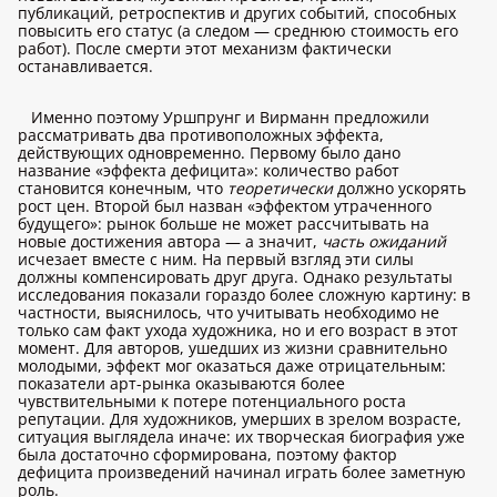
публикаций, ретроспектив и других событий, способных
повысить его статус (а следом — среднюю стоимость его
работ). После смерти этот механизм фактически
останавливается.
Именно поэтому Уршпрунг и Вирманн предложили
рассматривать два противоположных эффекта,
действующих одновременно. Первому было дано
название «эффекта дефицита»: количество работ
становится конечным, что
теоретически
должно ускорять
рост цен. Второй был назван «эффектом утраченного
будущего»: рынок больше не может рассчитывать на
новые достижения автора — а значит,
часть ожиданий
исчезает вместе с ним. На первый взгляд эти силы
должны компенсировать друг друга. Однако результаты
исследования показали гораздо более сложную картину: в
частности, выяснилось, что учитывать необходимо не
только сам факт ухода художника, но и его возраст в этот
момент. Для авторов, ушедших из жизни сравнительно
молодыми, эффект мог оказаться даже отрицательным:
показатели арт-рынка оказываются более
чувствительными к потере потенциального роста
репутации. Для художников, умерших в зрелом возрасте,
ситуация выглядела иначе: их творческая биография уже
была достаточно сформирована, поэтому фактор
дефицита произведений начинал играть более заметную
роль.