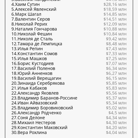
4.
Хаим Сутин
$28,16 млн
5.
Алексей Явленский
$18,59 млн
6.
Марк Шагал
$14,85 млн
7.
Валентин Серов
$14,51 млн
8.
Николай Рерих
$12,09 млн
9.
Наталия Гончарова
$10,88 млн
10.
Николай Фешин
$10,84 млн
11.
Николя де Сталь
$9,42 млн
12.
Тамара де Лемпицка
$8,48 млн
13.
Илья Репин
$7,43 млн
14.
Константин Сомов
$7,33 млн
15.
Илья Машков
$7,25 млн
16.
Борис Кустодиев
$7,07 млн
17.
Василий Поленов
$6,34 млн
18.
Юрий Анненков
$6,27 млн
19.
Василий Верещагин
$6,15 млн
20.
Зинаида Серебрякова
$5,85 млн
21.
Илья Кабаков
$5,83 млн
22.
Александр Яковлев
$5,56 млн
23.
Владимир Баранов-Россине
$5,37 млн
24.
Иван Айвазовский
$5,34 млн
25.
Владимир Боровиковский
$5,02 млн
26.
Александр Родченко
$4,5 млн
27.
Соня Делоне
$4,34 млн
28.
Михаил Нестеров
$4,30 млн
29.
Константин Маковский
$4,20 млн
30.
Вера Рохлина
$4,04 млн