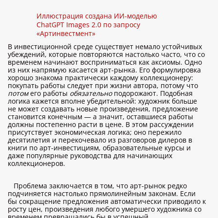
Иллюстрация создана ИИ-моделью
ChatGPT Images 2.0 по запросу
«Артинвестмент»
В инвестиционной среде существует немало устойчивых
убеждений, которые повторяются настолько часто, что со
временем начинают восприниматься как аксиомы. Одно
из них напрямую касается арт-рынка. Его формулировка
хорошо знакома практически каждому коллекционеру:
покупать работы следует при жизни автора, потому что
потом
его работы
обязательно
подорожают. Подобная
логика кажется вполне убедительной: художник больше
не может создавать новые произведения, предложение
становится конечным — а значит, оставшиеся работы
должны постепенно расти в цене. В этом рассуждении
присутствует экономическая логика; оно пережило
десятилетия и перекочевало из разговоров дилеров в
книги по арт-инвестициям, образовательные курсы и
даже популярные руководства для начинающих
коллекционеров.
Проблема заключается в том, что арт-рынок редко
подчиняется настолько прямолинейным законам. Если
бы сокращение предложения автоматически приводило к
росту цен, произведения любого умершего художника со
временем превращались бы в успешный