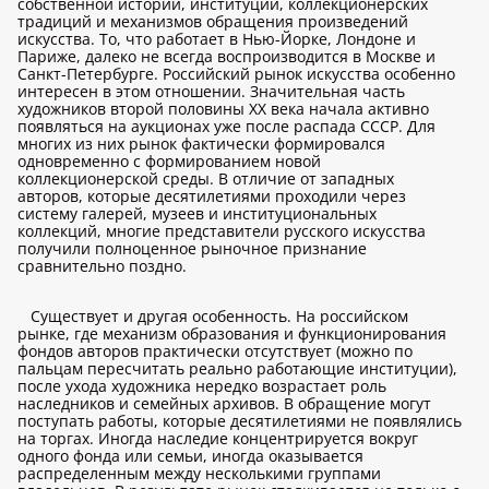
собственной истории, институций, коллекционерских
традиций и механизмов обращения произведений
искусства. То, что работает в Нью-Йорке, Лондоне и
Париже, далеко не всегда воспроизводится в Москве и
Санкт-Петербурге. Российский рынок искусства особенно
интересен в этом отношении. Значительная часть
художников второй половины XX века начала активно
появляться на аукционах уже после распада СССР. Для
многих из них рынок фактически формировался
одновременно с формированием новой
коллекционерской среды. В отличие от западных
авторов, которые десятилетиями проходили через
систему галерей, музеев и институциональных
коллекций, многие представители русского искусства
получили полноценное рыночное признание
сравнительно поздно.
Существует и другая особенность. На российском
рынке, где механизм образования и функционирования
фондов авторов практически отсутствует (можно по
пальцам пересчитать реально работающие институции),
после ухода художника нередко возрастает роль
наследников и семейных архивов. В обращение могут
поступать работы, которые десятилетиями не появлялись
на торгах. Иногда наследие концентрируется вокруг
одного фонда или семьи, иногда оказывается
распределенным между несколькими группами