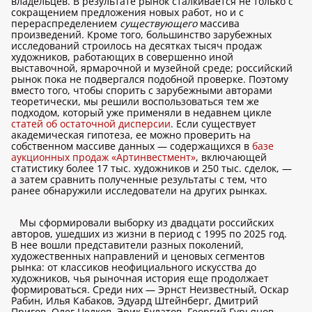
владельцев. В результате рынок сталкивается не только с
сокращением предложения новых работ, но и с
перераспределением
существующего
массива
произведений. Кроме того, большинство зарубежных
исследований строилось на десятках тысяч продаж
художников, работающих в совершенно иной
выставочной, ярмарочной и музейной среде; российский
рынок пока не подвергался подобной проверке. Поэтому
вместо того, чтобы спорить с зарубежными авторами
теоретически, мы решили воспользоваться тем же
подходом, который уже применяли в недавнем цикле
статей об остаточной дисперсии
. Если существует
академическая гипотеза, ее можно проверить на
собственном массиве данных — содержащихся в
базе
аукционных продаж «Артинвестмент»
, включающей
статистику более 17 тыс. художников и 250 тыс. сделок, —
а затем сравнить полученные результаты с тем, что
ранее обнаружили исследователи на других рынках.
Мы сформировали выборку из двадцати российских
авторов, ушедших из жизни в период с 1995 по 2025 год.
В нее вошли представители разных поколений,
художественных направлений и ценовых сегментов
рынка: от классиков неофициального искусства до
художников, чья рыночная история еще продолжает
формироваться. Среди них — Эрнст Неизвестный, Оскар
Рабин, Илья Кабаков, Эдуард Штейнберг, Дмитрий
Пригов, Олег Целков, Эрик Булатов, Георгий Гурьянов,