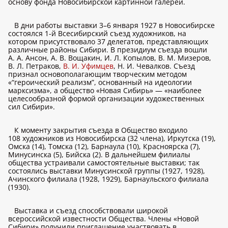
основу фонда Новосибирской картинной галереи.
В дни работы выставки 3–6 января 1927 в Новосибирске
состоялся 1-й Всесибирский съезд художников, на
котором присутствовало 37 делегатов, представляющих
различные районы Сибири. В президиум съезда вошли
А. А. Ансон, А. В. Вощакин, И. Л. Копылов, В. М. Мизеров,
В. Л. Петраков,
В. И. Уфимцев
, Н. И. Чевалков. Съезд
признал основополагающим творческим методом
«“героический реализм”, основанный на идеологии
марксизма», а общество «Новая Сибирь» — «наиболее
целесообразной формой организации художественных
сил Сибири».
К моменту закрытия съезда в Общество входило
108 художников из Новосибирска (32 члена), Иркутска (19),
Омска (14), Томска (12), Барнаула (10), Красноярска (7),
Минусинска (5), Бийска (2). В дальнейшем филиалы
общества устраивали самостоятельные выставки; так
состоялись выставки Минусинской группы (1927, 1928),
Ачинского филиала (1928, 1929), Барнаульского филиала
(1930).
Выставка и съезд способствовали широкой
всероссийской известности Общества. Члены «Новой
Сибири» получили приглашение участвовать в