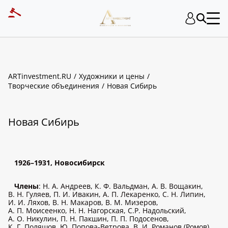
ART INVESTMENT
ARTinvestment.RU
Художники и цены
Творческие объединения
Новая Сибирь
Новая Сибирь
1926–1931, Новосибирск
Члены
: Н. А. Андреев, К. Ф. Вальдман, А. В. Вощакин,
В. Н. Гуляев, П. И. Ивакин, А. П. Лекаренко, С. Н. Липин,
И. И. Ляхов, В. Н. Макаров, В. М. Мизеров,
А. П. Моисеенко, Н. Н. Нагорская, С.Р. Надольский,
А. О. Никулин, П. Н. Пакшин, П. П. Подосенов,
К. Г. Поляшов, Ю. Попова-Ветрова, В. И. Романов (Ромов),