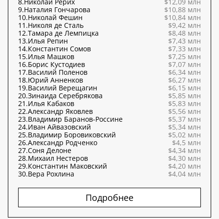
8.
Николай Рерих
$12,09 млн
9.
Наталия Гончарова
$10,88 млн
10.
Николай Фешин
$10,84 млн
11.
Николя де Сталь
$9,42 млн
12.
Тамара де Лемпицка
$8,48 млн
13.
Илья Репин
$7,43 млн
14.
Константин Сомов
$7,33 млн
15.
Илья Машков
$7,25 млн
16.
Борис Кустодиев
$7,07 млн
17.
Василий Поленов
$6,34 млн
18.
Юрий Анненков
$6,27 млн
19.
Василий Верещагин
$6,15 млн
20.
Зинаида Серебрякова
$5,85 млн
21.
Илья Кабаков
$5,83 млн
22.
Александр Яковлев
$5,56 млн
23.
Владимир Баранов-Россине
$5,37 млн
24.
Иван Айвазовский
$5,34 млн
25.
Владимир Боровиковский
$5,02 млн
26.
Александр Родченко
$4,5 млн
27.
Соня Делоне
$4,34 млн
28.
Михаил Нестеров
$4,30 млн
29.
Константин Маковский
$4,20 млн
30.
Вера Рохлина
$4,04 млн
Подробнее