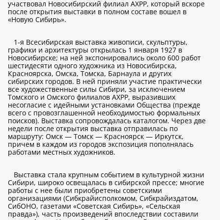
участвовал Новосибирский филиал АХРР, который вскоре
после открытия выставки в полном составе вошел в
«Новую Сибирь».
1-я Всесибирская выставка живописи, скульптуры,
графики и архитектуры открылась 1 января 1927 в
Новосибирске; на ней экспонировались около 600 работ
шестидесяти одного художника из Новосибирска,
Красноярска, Омска, Томска, Барнаула и других
сибирских городов. В ней приняли участие практически
все художественные силы Сибири, за исключением
Томского и Омского филиалов АХРР, выразивших
несогласие с идейными установками Общества (прежде
всего с провозглашенной необходимостью формальных
поисков). Выставка сопровождалась каталогом. Через две
недели после открытия выставка отправилась по
маршруту: Омск — Томск — Красноярск — Иркутск,
причем в каждом из городов экспозиция пополнялась
работами местных художников.
Выставка стала крупным событием в культурной жизни
Сибири, широко освещалась в сибирской прессе; многие
работы с нее были приобретены советскими
организациями (Сибкрайисполкомом, Сибкрайиздатом,
СибОНО, газетами «Советская Сибирь», «Сельская
правда»), часть произведений впоследствии составили