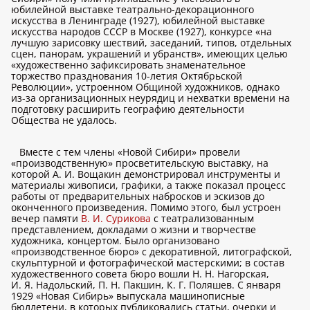
юбилейной выставке театрально-декорационного
искусства в Ленинграде (1927), юбилейной выставке
искусства народов СССР в Москве (1927), конкурсе «на
лучшую зарисовку шествий, заседаний, типов, отдельных
сцен, панорам, украшений и убранств», имеющих целью
«художественно зафиксировать знаменательное
торжество празднования 10-летия Октябрьской
Революции», устроенном Общиной художников, однако
из-за организационных неурядиц и нехватки времени на
подготовку расширить географию деятельности
Общества не удалось.
Вместе с тем члены «Новой Сибири» провели
«производственную» просветительскую выставку, на
которой А. И. Вощакин демонстрировал инструменты и
материалы живописи, графики, а также показал процесс
работы от предварительных набросков и эскизов до
оконченного произведения. Помимо этого, был устроен
вечер памяти
В. И. Сурикова
с театрализованным
представлением, докладами о жизни и творчестве
художника, концертом. Было организовано
«производственное бюро» с декоративной, литографской,
скульптурной и фотографической мастерскими; в состав
художественного совета бюро вошли Н. Н. Нагорская,
И. Я. Надольский, П. Н. Пакшин, К. Г. Поляшев. С января
1929 «Новая Сибирь» выпускала машинописные
бюллетени, в которых публиковались статьи, очерки и