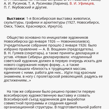
А. И. Русинов, Т. А. Русинова (Ларина),
В. И. Уфимцев
,
П. Г. Якубовский и другие.
Выставки
: 1-я Всесибирская выставка живописи,
скульптуры, графики и архитектуры (1927, Новосибирск,
Омск, Томск, Красноярск, Иркутск).
Общество основано по инициативе художников
Новосибирска (до января 1926 — Новониколаевск).
Учредительное собрание прошло 2 января 1926: было
избрано правление — А. В. Вощакин (председатель),
В. Н. Гуляев (секретарь), а также приняты декларация и
устав. «Новая Сибирь» декларировала: «подлинный
советский художник должен в первую очередь искать для
нового содержания новую форму…», а также
провозглашала «близость к трудящимся массам,
единение с ними, работа для них… Идти под красным
знаменем, в ногу с пролетарской революцией, радуясь ее
достижениям…»
На том же собрании было решено провести первую
всесибирскую художественную выставку и созвать
Всесибирский съезд художников для выработки
совместной программы и создания единой
организационной структуры. В подготовительной работе