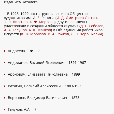
изданием каталога.
В 1928–1929 часть группы вошла в Общество
художников им. И. Е. Репина (
И. Д. Дмитриев-Лютич
,
Э. Э. Лисснер
,
К. Ф. Морозов
), другие ее члены
участвовали в создании обществ «Кумач» (
Д. Г. Соболев
,
А. А. Галунов
,
А. К. Манков
) и Объединения работников
искусств (
К. Ф. Морозов
,
В. А. Рожков
,
Л. Н. Хорошкевич
).
Андреева, Т.Ф.
?
Андрианов, Василий Яковлевич
1891-1967
Аронович, Елизавета Николаевна
1899
Ватагин, Василий Алексеевич
1883-1969
Воронцов, Владимир Васильевич
1873
Галунов, А.А.
?