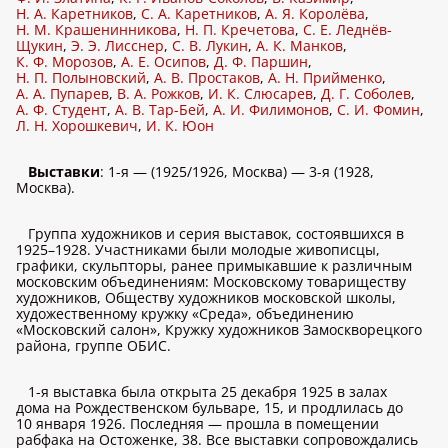
Н. А. Каретников
,
С. А. Каретников
,
А. Я. Королёва
,
Н. М. Крашенинникова
,
Н. П. Кречетова
,
С. Е. Леднёв-
Щукин
,
Э. Э. Лисснер
,
С. В. Лукин
,
А. К. Манков
,
К. Ф. Морозов
,
А. Е. Осипов
,
Д. Ф. Паршин
,
Н. П. Полыновский
,
А. В. Простаков
,
А. Н. Прийменко
,
А. А. Пупарев
,
В. А. Рожков
,
И. К. Слюсарев
,
Д. Г. Соболев
,
А. Ф. Студент
,
А. В. Тар-Бей
,
А. И. Филимонов
,
С. И. Фомин
,
Л. Н. Хорошкевич
,
И. К. Юон
Выставки
: 1-я — (1925/1926, Москва) — 3-я (1928,
Москва).
Группа художников и серия выставок, состоявшихся в
1925–1928. Участниками были молодые живописцы,
графики, скульпторы, ранее примыкавшие к различным
московским объединениям: Московскому товариществу
художников, Обществу художников московской школы,
художественному кружку «Среда», объединению
«Московский салон», Кружку художников Замоскворецкого
района, группе ОБИС.
1-я выставка была открыта 25 декабря 1925 в залах
дома на Рождественском бульваре, 15, и продлилась до
10 января 1926. Последняя — прошла в помещении
рабфака на Остоженке, 38. Все выставки сопровождались