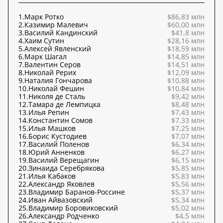
1.
Марк Ротко
$86,83 млн
2.
Казимир Малевич
$60,00 млн
3.
Василий Кандинский
$41,8 млн
4.
Хаим Сутин
$28,16 млн
5.
Алексей Явленский
$18,59 млн
6.
Марк Шагал
$14,85 млн
7.
Валентин Серов
$14,51 млн
8.
Николай Рерих
$12,09 млн
9.
Наталия Гончарова
$10,88 млн
10.
Николай Фешин
$10,84 млн
11.
Николя де Сталь
$9,42 млн
12.
Тамара де Лемпицка
$8,48 млн
13.
Илья Репин
$7,43 млн
14.
Константин Сомов
$7,33 млн
15.
Илья Машков
$7,25 млн
16.
Борис Кустодиев
$7,07 млн
17.
Василий Поленов
$6,34 млн
18.
Юрий Анненков
$6,27 млн
19.
Василий Верещагин
$6,15 млн
20.
Зинаида Серебрякова
$5,85 млн
21.
Илья Кабаков
$5,83 млн
22.
Александр Яковлев
$5,56 млн
23.
Владимир Баранов-Россине
$5,37 млн
24.
Иван Айвазовский
$5,34 млн
25.
Владимир Боровиковский
$5,02 млн
26.
Александр Родченко
$4,5 млн