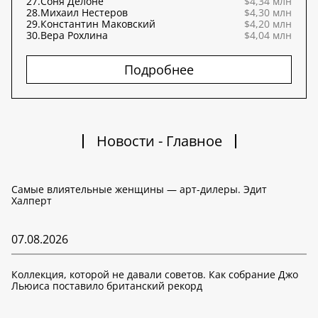
27.
Соня Делоне
$4,34 млн
28.
Михаил Нестеров
$4,30 млн
29.
Константин Маковский
$4,20 млн
30.
Вера Рохлина
$4,04 млн
Подробнее
Новости - Главное
Самые влиятельные женщины — арт-дилеры. Эдит
Халперт
07.08.2026
Коллекция, которой не давали советов. Как собрание Джо
Льюиса поставило британский рекорд