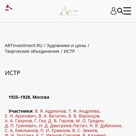
ART INVESTMENT
ARTinvestment.RU
Художники и цены
Творческие объединения
ИСТР
ИСТР
1925–1928, Москва
Участники
:
В. Я. Адрианов
,
Т. Ф. Андреева
,
Е. Н. Аранович
,
В. А. Ватагин
,
В. В. Воронцов
,
А. А. Галунов
,
Г. Геа
,
Д. В. Горлов
,
М. О. Гридин
,
Д. П. Гриневич
,
И. Д. Дмитриев-Лютич
,
Н. В. Дубинина
,
С. А. Емельянов
,
П. И. Ермилов
,
В. С. Зикеев
,
Ф. И. Златина
,
К. Г. Иванов-Соколов
,
В. Казимир
,