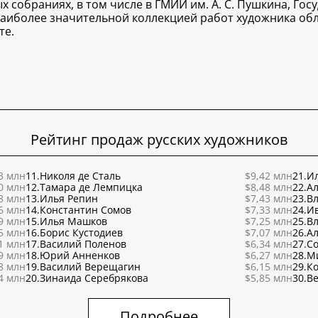
 собраниях, в том числе в ГМИИ им. А. С. Пушкина, Го
Наиболее значительной коллекцией работ художника обл
те.
Рейтинг продаж русских художников
3 млн
11.
Николя де Сталь
$9,42 млн
21.
Ил
0 млн
12.
Тамара де Лемпицка
$8,48 млн
22.
Ал
8 млн
13.
Илья Репин
$7,43 млн
23.
В
6 млн
14.
Константин Сомов
$7,33 млн
24.
И
9 млн
15.
Илья Машков
$7,25 млн
25.
В
5 млн
16.
Борис Кустодиев
$7,07 млн
26.
Ал
1 млн
17.
Василий Поленов
$6,34 млн
27.
С
9 млн
18.
Юрий Анненков
$6,27 млн
28.
М
8 млн
19.
Василий Верещагин
$6,15 млн
29.
К
4 млн
20.
Зинаида Серебрякова
$5,85 млн
30.
Ве
Подробнее