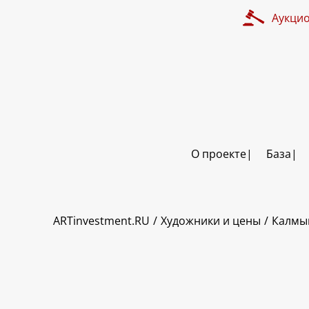
Аукци
О проекте
База
ART INVESTMENT
ARTinvestment.RU
Художники и цены
Калмы