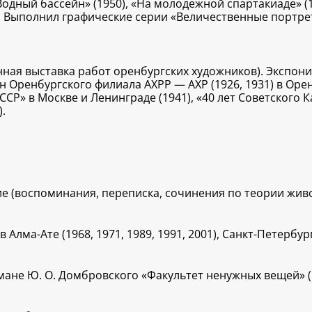
одный бассейн» (1950), «На молодежной спартакиаде» (19
их. Выполнил графические серии «Величественные портре
енная выставка работ оренбургских художников). Экспони
ин Оренбургского филиала АХРР — АХР (1926, 1931) в Оре
СР» в Москве и Ленинграде (1941), «40 лет Советского Ка
.
е (воспоминания, переписка, сочинения по теории живо
ма-Ате (1968, 1971, 1989, 1991, 2001), Санкт-Петербурге
ане Ю. О. Домбровского «Факультет ненужных вещей» (