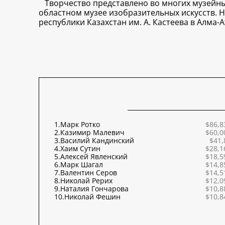
Творчество представлено во многих музейных
областном музее изобразительных искусств. 
республики Казахстан им. А. Кастеева в Алма-А
1.
Марк Ротко
$86,8
2.
Казимир Малевич
$60,0
3.
Василий Кандинский
$41,
4.
Хаим Сутин
$28,1
5.
Алексей Явленский
$18,5
6.
Марк Шагал
$14,8
7.
Валентин Серов
$14,5
8.
Николай Рерих
$12,0
9.
Наталия Гончарова
$10,8
10.
Николай Фешин
$10,8