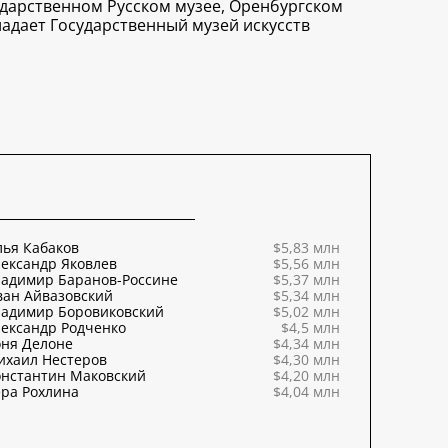
сударственном Русском музее, Оренбургском
адает Государственный музей искусств
ья Кабаков
$5,83 млн
ександр Яковлев
$5,56 млн
ладимир Баранов-Россине
$5,37 млн
ван Айвазовский
$5,34 млн
ладимир Боровиковский
$5,02 млн
ександр Родченко
$4,5 млн
оня Делоне
$4,34 млн
ихаил Нестеров
$4,30 млн
онстантин Маковский
$4,20 млн
ра Рохлина
$4,04 млн