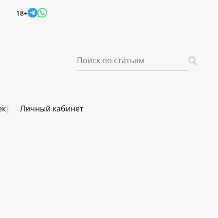
18+
ек
Личный кабинет