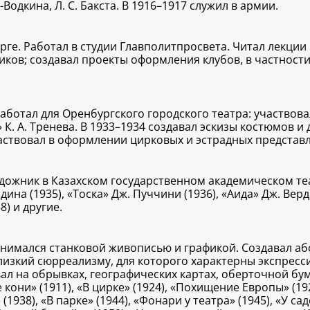
-Водкина, Л. С. Бакста. В 1916–1917 служил в армии.
ге. Работал в студии Главполитпросвета. Читал лекции 
ков; создавал проекты оформления клубов, в частност
работал для Оренбургского городского театра: участво
» К. А. Тренева. В 1933–1934 создавал эскизы костюмов
ствовал в оформлении цирковых и эстрадных представле
художник в Казахском государственном академическом теа
ина (1935), «Тоска» Дж. Пуччини (1936), «Аида» Дж. Вер
8) и другие.
анимался станковой живописью и графикой. Создавал аб
изкий сюрреализму, для которого характерны экспресси
ал на обрывках, географических картах, оберточной бу
 кони» (1911), «В цирке» (1924), «Похищение Европы» (19
938), «В парке» (1944), «Фонари у театра» (1945), «У са