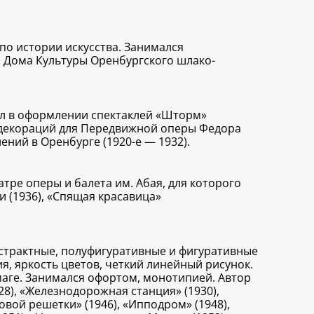
по истории искусства. Занимался
и Дома Культуры Оренбургского шлако-
вал в оформлении спектаклей «Шторм»
 и декораций для Передвижной оперы Федора
ний в Оренбурге (1920-е — 1932).
тре оперы и балета им. Абая, для которого
ди (1936), «Спящая красавица»
страктные, полуфигуративные и фигуративные
я, яркость цветов, четкий линейный рисунок.
маге. Занимался офортом, монотипией. Автор
28), «Железнодорожная станция» (1930),
довой решетки» (1946), «Ипподром» (1948),