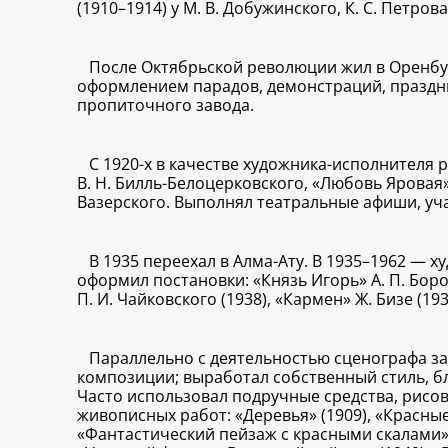
(1910–1914) у М. В. Добужинского, К. С. Петрова
После Октябрьской революции жил в Оренбур
оформлением парадов, демонстраций, праздни
пропиточного завода.
С 1920-х в качестве художника-исполнителя 
В. Н. Билль-Белоцерковского, «Любовь Яровая
Вазерского. Выполнял театральные афиши, уча
В 1935 переехал в Алма-Ату. В 1935–1962 — 
оформил постановки: «Князь Игорь» А. П. Бород
П. И. Чайковского (1938), «Кармен» Ж. Бизе (193
Параллельно с деятельностью сценографа з
композиции; выработал собственный стиль, бл
Часто использовал подручные средства, рисов
живописных работ: «Деревья» (1909), «Красные
«Фантастический пейзаж с красными скалами» (1