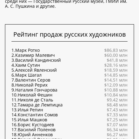
среди них — Государственный Русский музей, ГМИИ им.
А. С. Пушкина и другие.
Рейтинг продаж русских художников
1.
Марк Ротко
$86,83 млн
2.
Казимир Малевич
$60,00 млн
3.
Василий Кандинский
$41,8 млн
4.
Хаим Сутин
$28,16 млн
5.
Алексей Явленский
$18,59 млн
6.
Марк Шагал
$14,85 млн
7.
Валентин Серов
$14,51 млн
8.
Николай Рерих
$12,09 млн
9.
Наталия Гончарова
$10,88 млн
10.
Николай Фешин
$10,84 млн
11.
Николя де Сталь
$9,42 млн
12.
Тамара де Лемпицка
$8,48 млн
13.
Илья Репин
$7,43 млн
14.
Константин Сомов
$7,33 млн
15.
Илья Машков
$7,25 млн
16.
Борис Кустодиев
$7,07 млн
17.
Василий Поленов
$6,34 млн
18.
Юрий Анненков
$6,27 млн