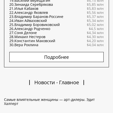
19.
Василий Верещагин
$6,15 млн
20.
Зинаида Серебрякова
$5,85 млн
21.
Илья Кабаков
$5,83 млн
22.
Александр Яковлев
$5,56 млн
23.
Владимир Баранов-Россине
$5,37 млн
24.
Иван Айвазовский
$5,34 млн
25.
Владимир Боровиковский
$5,02 млн
26.
Александр Родченко
$4,5 млн
27.
Соня Делоне
$4,34 млн
28.
Михаил Нестеров
$4,30 млн
29.
Константин Маковский
$4,20 млн
30.
Вера Рохлина
$4,04 млн
Подробнее
Новости - Главное
Самые влиятельные женщины — арт-дилеры. Эдит
Халперт