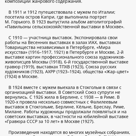
композиции жанрового содержания.
В 1911 и 1912 путешествовала с мужем по Италии;
посетила остров Капри, где выполнила портрет
М. Горького. В 1923 выпустила альбом автолитографий
«Павильоны сельскохозяйственной выставки в Москве».
С 1910 — участница выставок. Экспонировала свои
работы на Весенних выставках в залах ИАХ, выставках
Товарищества независимых в Петербурге, «Мира
искусства» (1916–1917, 1921) в Петербурге и Москве, 2-й
выставке картин профессионального союза художников-
живописцев Москвы (1918), 6-й государственной выставке
гравюр (1919), выставках ТПХВ (1923), Союза русских
художников (1923), АХРР (1923–1924), общества «Жар-цвет»
(1924) в Москве.
В 1924 вместе с мужем выехала в Стокгольм в связи с
организацией выставки. В Советский Союз супруги не
вернулись. С 1926 жила в Берлине, с 1938 — в Риме. В
1920-х провела несколько совместных с Фалилеевым
выставок в Стокгольме, Берлине, Кёльне, Бреслау, Риме,
Милане. Работы художницы продолжали появляться и на
советских выставках, в частности на юбилейной выставке
«Гравюра СССР за 10 лет» в Москве (1927).
Произведения находятся во многих музейных собраниях,