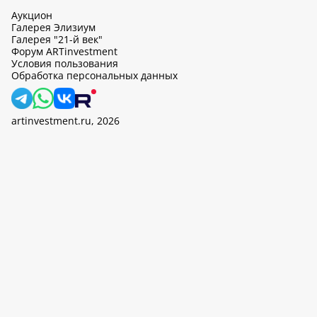
Аукцион
Галерея Элизиум
Галерея "21-й век"
Форум ARTinvestment
Условия пользования
Обработка персональных данных
artinvestment.ru, 2026
На этом сайте используются cookie, может вестись сбор данных
об IP-адресах и местоположении пользователей. Продолжив
работу с этим сайтом, вы подтверждаете свое согласие на
обработку персональных данных в соответствии с законом N
152-ФЗ «О персональных данных» и
«Политикой ООО «АртИн»
в отношении обработки персональных данных».