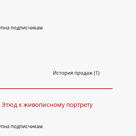
упна подписчикам
История продаж (1)
. Этюд к живописному портрету
упна подписчикам