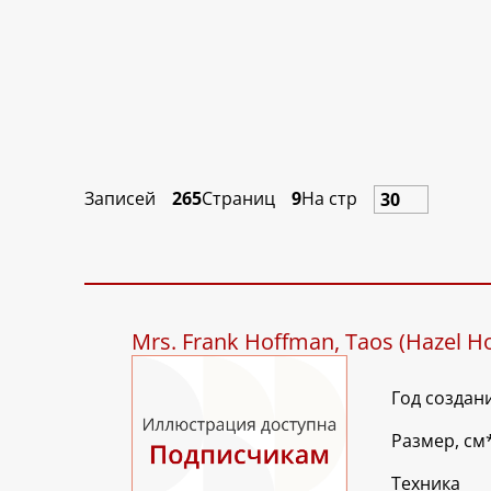
Записей
265
Страниц
9
На стр
Mrs. Frank Hoffman, Taos (Hazel H
Год создан
Размер, см
Техника