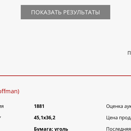
ПОКАЗАТЬ РЕЗУЛЬТАТЫ
П
offman)
ия
1881
Оценка ау
*
45,1х36,2
Цена прод
Бумага; уголь
Последняя