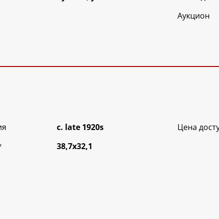
Аукцион
ия
c. late 1920s
Цена дост
*
38,7х32,1