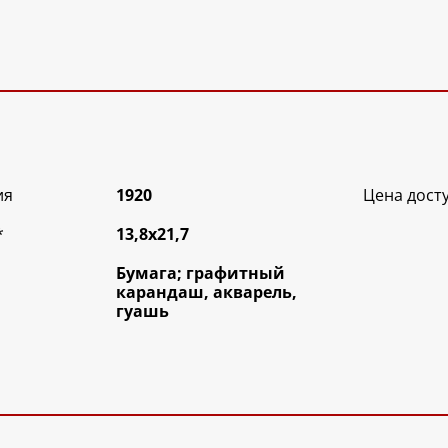
ия
1920
Цена дост
*
13,8х21,7
Бумага; графитный
карандаш, акварель,
гуашь