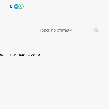
18+
ек
Личный кабинет