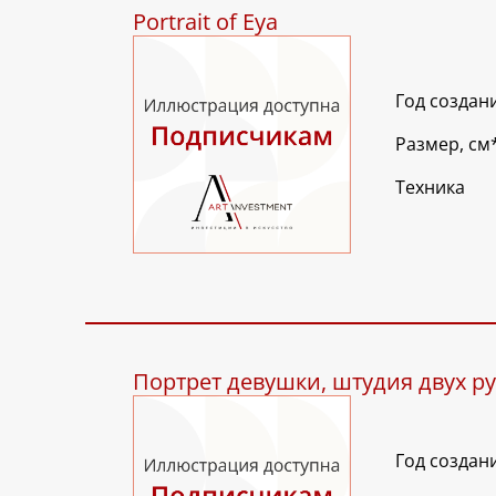
Portrait of Eya
Год создан
Размер, см
Техника
Портрет девушки, штудия двух р
Год создан