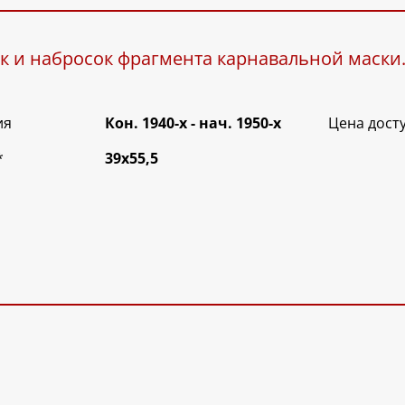
ук и набросок фрагмента карнавальной маски
ия
Кон. 1940-х - нач. 1950-х
Цена дост
*
39х55,5