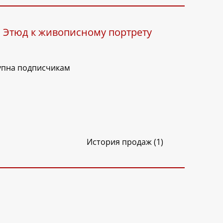
. Этюд к живописному портрету
упна подписчикам
История продаж (1)