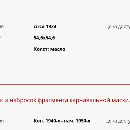
ия
circa 1924
Цена дост
*
54,6х54,6
Холст; масло
ук и набросок фрагмента карнавальной маски
ия
Кон. 1940-х - нач. 1950-х
Цена дост