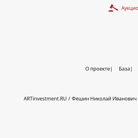
Аукци
О проекте
База
ART INVESTMENT
ARTinvestment.RU
Фешин Николай Иванович