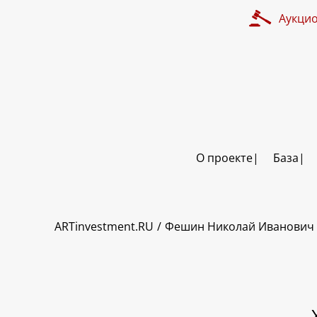
Аукци
О проекте
База
ART INVESTMENT
ARTinvestment.RU
Фешин Николай Иванович