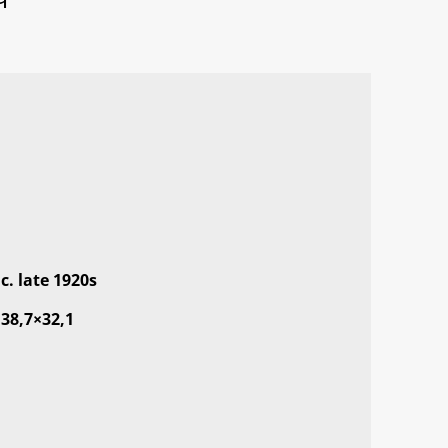
c. late 1920s
38,7×32,1