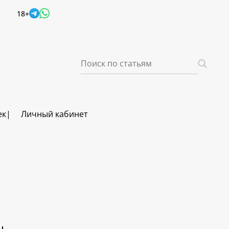
18+
ек
Личный кабинет
ч