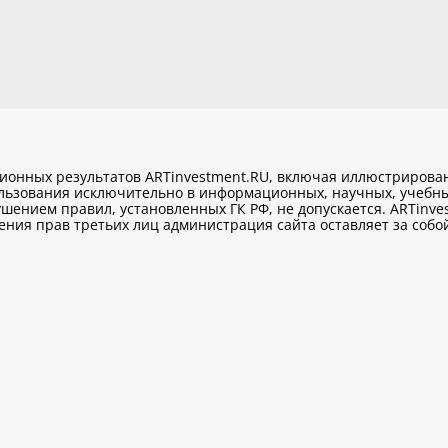
ционных результатов ARTinvestment.RU, включая иллюстриров
ользования исключительно
в информационных, научных, учебны
шением правил, установленных ГК РФ, не допускается. ARTinve
ия прав третьих лиц администрация сайта оставляет за собой 