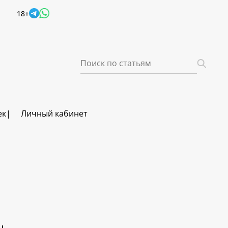
18+
ек
Личный кабинет
ч