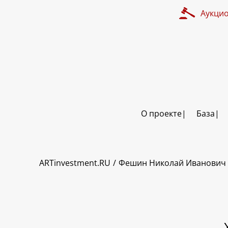
Аукци
О проекте
База
ART INVESTMENT
ARTinvestment.RU
Фешин Николай Иванович