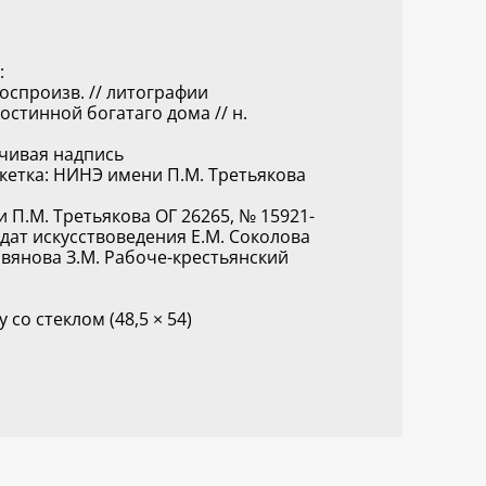
:
воспроизв. // литографии
гостинной богатаго дома // н.
рчивая надпись
икетка: НИНЭ имени П.М. Третьякова
П.М. Третьякова ОГ 26265, № 15921-
идат искусствоведения Е.М. Соколова
авянова З.М. Рабоче-крестьянский
со стеклом (48,5 × 54)