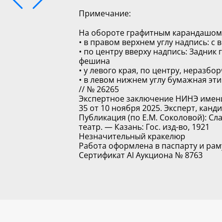
Примечание:
На обороте графитным карандашом
• в правом верхнем углу надпись: с 
• по центру вверху надпись: Задник 
фешина
• у левого края, по центру, неразбо
• в левом нижнем углу бумажная эт
// № 26265
Экспертное заключение НИНЭ имени 
35 от 10 ноября 2025. Эксперт, канд
Публикация (по Е.М. Соколовой): Сл
театр. — Казань: Гос. изд-во, 1921
Незначительный кракелюр
Работа оформлена в паспарту и раму 
Сертификат AI Аукциона № 8763