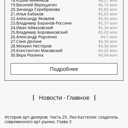
18.
Юрий Анненков
$6,27 млн
19.
Василий Верещагин
$6,15 млн
20.
Зинаида Серебрякова
$5,85 млн
21.
Илья Кабаков
$5,83 млн
22.
Александр Яковлев
$5,56 млн
23.
Владимир Баранов-Россине
$5,37 млн
24.
Иван Айвазовский
$5,34 млн
25.
Владимир Боровиковский
$5,02 млн
26.
Александр Родченко
$4,5 млн
27.
Соня Делоне
$4,34 млн
28.
Михаил Нестеров
$4,30 млн
29.
Константин Маковский
$4,20 млн
30.
Вера Рохлина
$4,04 млн
Подробнее
Новости - Главное
История арт-дилеров. Часть 25. Лео Кастелли: создатель
современного арт-рынка. Глава 3