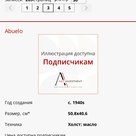
1
2
3
4
5
Abuelo
Год создания
c. 1940s
Размер, см
*
50,8х40,6
Техника
Холст; масло
Цена доступна подписчикам