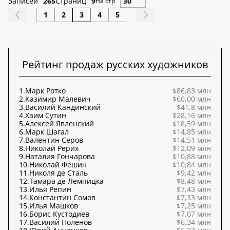
Записей
265
Страниц
9
На стр
1
2
3
4
5
Рейтинг продаж русских художников
1.
Марк Ротко
$86,83 млн
2.
Казимир Малевич
$60,00 млн
3.
Василий Кандинский
$41,8 млн
4.
Хаим Сутин
$28,16 млн
5.
Алексей Явленский
$18,59 млн
6.
Марк Шагал
$14,85 млн
7.
Валентин Серов
$14,51 млн
8.
Николай Рерих
$12,09 млн
9.
Наталия Гончарова
$10,88 млн
10.
Николай Фешин
$10,84 млн
11.
Николя де Сталь
$9,42 млн
12.
Тамара де Лемпицка
$8,48 млн
13.
Илья Репин
$7,43 млн
14.
Константин Сомов
$7,33 млн
15.
Илья Машков
$7,25 млн
16.
Борис Кустодиев
$7,07 млн
17.
Василий Поленов
$6,34 млн