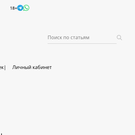
18+
ек
Личный кабинет
ч