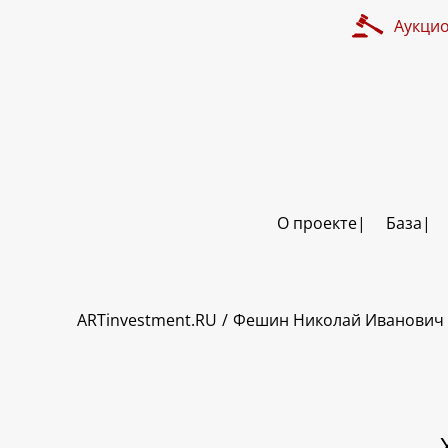
Аукци
О проекте
База
ART INVESTMENT
ARTinvestment.RU
Фешин Николай Иванович