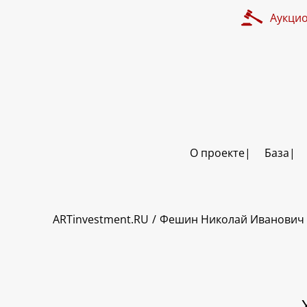
Аукци
О проекте
База
ART INVESTMENT
ARTinvestment.RU
Фешин Николай Иванович