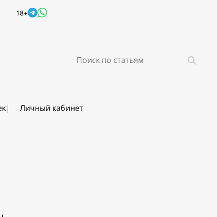
18+
ек
Личный кабинет
ч