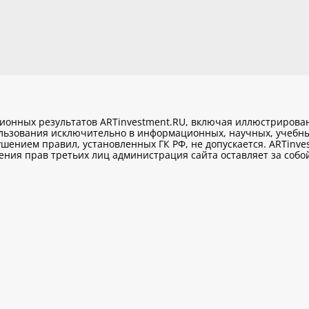
ционных результатов ARTinvestment.RU, включая иллюстриров
ользования исключительно
в информационных, научных, учебны
шением правил, установленных ГК РФ, не допускается. ARTinve
ия прав третьих лиц администрация сайта оставляет за собой 