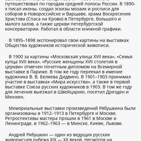
путешествовал по городам средней полосы России. В 1890-
х писал иконы, создал эскизы мозаик и росписи для
соборов в Новороссийске и Варшаве, храма Воскресения
Христова (Спаса на Крови) в Петербурге, большого и
малого залов, а также церкви петербургской
консерватории. Работал в области книжной графики.
В 1895–1898 экспонировал свои картины на выставках
Общества художников исторической живописи.
В 1900 за картины «Московская улица XVII века», «Семья
купца XVII века», «Русские женщины XVII столетия в
церкви» отмечен почетным дипломом на Всемирной
выставке в Париже. В том же году переехал в имение
художника В. В. Беляева Дидвино. В 1901–1903 принимал
участие в выставках «Мира искусства», а также в первой
выставке Союза русских художников в 1903. В том же году
для лечения выезжал в Швейцарию, посетил Дрезден и
Мюнхен.
Мемориальные выставки произведений Рябушкина были
организованы в 1912–1913 в Петербурге и Москве.
Ретроспективы мастера прошли в 1961 в Москве и
Ленинграде, в 1962–1963 — в Минске, Киеве, Львове.
Андрей Рябушкин — один из ведущих русских
живописцев рубежа XIX — XX веков. Несмотря на