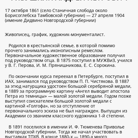
17 октября 1861 (село Станичная слобода около
Борисоглебска Тамбовской губернии) — 27 апреля 1904
(имение Дидвино Новгородской губернии)
Живописец, график, художник-монументалист.
Родился в крестьянской семье, в которой помимо
прочего занимались иконописным ремеслом.
Первоначальное художественное образование получил
под руководством отца. В 1875 поступил в МУЖВиЗ, учился
у В. Г. Перова, И. М. Прянишникова, Е. С. Сорокина.
По окончании курса переехал в Петербурге, поступил в
ИАХ, занимался под руководством П. П. Чистякова. В 1887
за этюд натурщика удостоен большой серебряной медали,
в 1889 за программную картину «Ангел выводит апостола
Петра из темницы» — малой золотой медали. Годом позже
выступил соискателем большой золотой медали с
картиной «Голгофа», но за отступление от
первоначального эскиза не был награжден. Выпущен из
Академии со званием классного художника 1-й степени.
В 1891 поселился в имении И. Ф. Тюменева Приволье
Новгородской губернии. Тогда же начал участвовать в
выставках ТПХВ. В конце 1880-х — 1890-х много