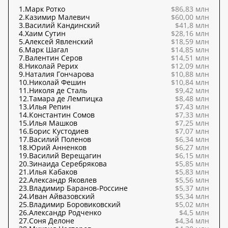
1.
Марк Ротко
$86,83 млн
2.
Казимир Малевич
$60,00 млн
3.
Василий Кандинский
$41,8 млн
4.
Хаим Сутин
$28,16 млн
5.
Алексей Явленский
$18,59 млн
6.
Марк Шагал
$14,85 млн
7.
Валентин Серов
$14,51 млн
8.
Николай Рерих
$12,09 млн
9.
Наталия Гончарова
$10,88 млн
10.
Николай Фешин
$10,84 млн
11.
Николя де Сталь
$9,42 млн
12.
Тамара де Лемпицка
$8,48 млн
13.
Илья Репин
$7,43 млн
14.
Константин Сомов
$7,33 млн
15.
Илья Машков
$7,25 млн
16.
Борис Кустодиев
$7,07 млн
17.
Василий Поленов
$6,34 млн
18.
Юрий Анненков
$6,27 млн
19.
Василий Верещагин
$6,15 млн
20.
Зинаида Серебрякова
$5,85 млн
21.
Илья Кабаков
$5,83 млн
22.
Александр Яковлев
$5,56 млн
23.
Владимир Баранов-Россине
$5,37 млн
24.
Иван Айвазовский
$5,34 млн
25.
Владимир Боровиковский
$5,02 млн
26.
Александр Родченко
$4,5 млн
27.
Соня Делоне
$4,34 млн