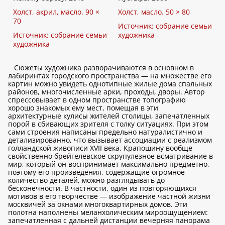
Холст, акрил, масло. 90 ×
Холст, масло. 50 × 80
70
Источник: собрание семьи
Источник: собрание семьи
художника
художника
Сюжеты художника разворачиваются в основном в
лабиринтах городского пространства — на множестве его
картин можно увидеть однотипные жилые дома спальных
районов, многочисленные арки, проходы, дворы. Автор
спрессовывает в одном пространстве топографию
хорошо знакомых ему мест, помещая в эти
архитектурные кулисы жителей столицы, запечатленных
порой в сбивающих зрителя с толку ситуациях. При этом
сами строения написаны предельно натуралистично и
детализированно, что вызывает ассоциации с реализмом
голландской живописи XVII века. Крапошину вообще
свойственно брейгелевское скрупулезное всматривание в
мир, который он воспринимает максимально предметно,
поэтому его произведения, содержащие огромное
количество деталей, можно разглядывать до
бесконечности. В частности, один из повторяющихся
мотивов в его творчестве — изображение частной жизни
москвичей за окнами многоквартирных домов. Эти
полотна наполнены меланхолическим мироощущением:
запечатленная с дальней дистанции вечерняя панорама