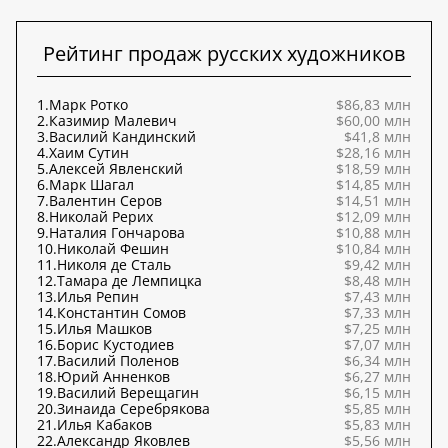
Рейтинг продаж русских художников
1.
Марк Ротко
$86,83 млн
2.
Казимир Малевич
$60,00 млн
3.
Василий Кандинский
$41,8 млн
4.
Хаим Сутин
$28,16 млн
5.
Алексей Явленский
$18,59 млн
6.
Марк Шагал
$14,85 млн
7.
Валентин Серов
$14,51 млн
8.
Николай Рерих
$12,09 млн
9.
Наталия Гончарова
$10,88 млн
10.
Николай Фешин
$10,84 млн
11.
Николя де Сталь
$9,42 млн
12.
Тамара де Лемпицка
$8,48 млн
13.
Илья Репин
$7,43 млн
14.
Константин Сомов
$7,33 млн
15.
Илья Машков
$7,25 млн
16.
Борис Кустодиев
$7,07 млн
17.
Василий Поленов
$6,34 млн
18.
Юрий Анненков
$6,27 млн
19.
Василий Верещагин
$6,15 млн
20.
Зинаида Серебрякова
$5,85 млн
21.
Илья Кабаков
$5,83 млн
22.
Александр Яковлев
$5,56 млн