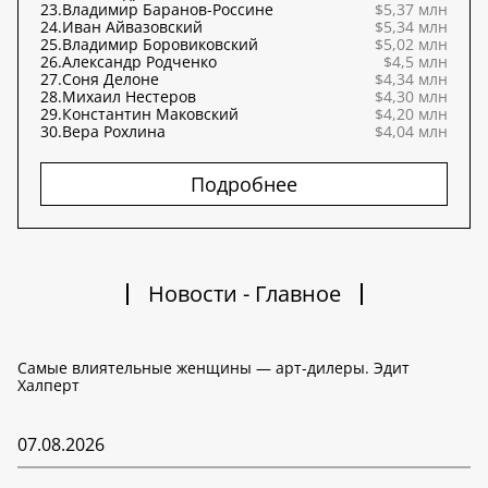
23.
Владимир Баранов-Россине
$5,37 млн
24.
Иван Айвазовский
$5,34 млн
25.
Владимир Боровиковский
$5,02 млн
26.
Александр Родченко
$4,5 млн
27.
Соня Делоне
$4,34 млн
28.
Михаил Нестеров
$4,30 млн
29.
Константин Маковский
$4,20 млн
30.
Вера Рохлина
$4,04 млн
Подробнее
Новости - Главное
Самые влиятельные женщины — арт-дилеры. Эдит
Халперт
07.08.2026