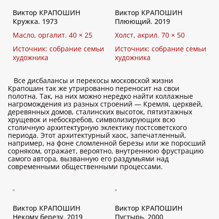
Виктор КРАПОШИН
Виктор КРАПОШИН
Кружка. 1973
Плюющий. 2019
Масло, оргалит. 40 × 25
Холст, акрил. 70 × 50
Источник: собрание семьи
Источник: собрание семьи
художника
художника
Все дисбалансы и перекосы московской жизни
Крапошин так же утрированно переносит на свои
полотна. Так, на них можно нередко найти коллажные
нагромождения из разных строений — Кремля, церквей,
деревянных домов, сталинских высоток, пятиэтажных
хрущевок и небоскребов, символизирующих всю
столичную архитектурную эклектику постсоветского
периода. Этот архитектурный хаос, запечатленный,
например, на фоне сломленной березы или же поросший
сорняком, отражает, вероятно, внутреннюю фрустрацию
самого автора, вызванную его раздумьями над
современными общественными процессами.
Виктор КРАПОШИН
Виктор КРАПОШИН
Некому березу. 2019
Пустырь. 2000