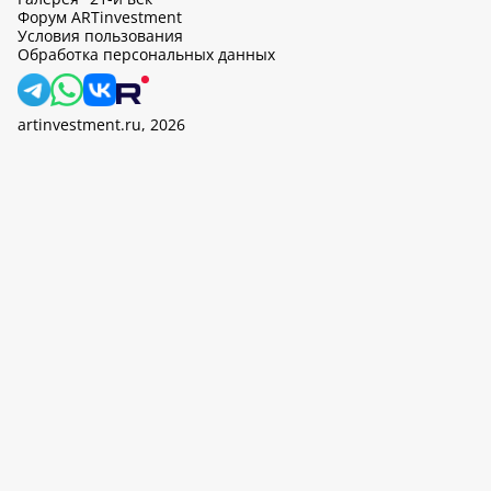
Форум ARTinvestment
Условия пользования
Обработка персональных данных
artinvestment.ru, 2026
На этом сайте используются cookie, может вестись сбор данных
об IP-адресах и местоположении пользователей. Продолжив
работу с этим сайтом, вы подтверждаете свое согласие на
обработку персональных данных в соответствии с законом N
152-ФЗ «О персональных данных» и
«Политикой ООО «АртИн»
в отношении обработки персональных данных».
OK