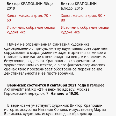
Виктор КРАПОШИН Яйцо.
Виктор КРАПОШИН
2019
Блюдо. 2015
Холст, масло, акрил. 70 ×
Холст, масло, акрил. 90 ×
60
80
Источник: собрание семьи
Источник: собрание семьи
художника
художника
Ничем не ограниченная фантазия художника
одновременно с присущим ему вдумчивым созерцанием
окружающего мира, умением задеть зрителя за живое и
привлечь внимание к неочевидным вещам и явлениям,
безусловно, выделяют Крапошина в современном
художественном контексте, а в его фантасмагорических
сценах явно просвечивает обостренное переживание
действительности и ее противоречий.
Вернисаж состоится 8 сентября 2021 года
в галерее
ARTinvestment.RU «21-й век» по адресу: Москва,
Гороховский переулок, 7.
Начало в 19:30
.
В вернисаже участвуют: художник Виктор Крапошин,
историк искусства Наталия Сопова, искусствовед Мария
Беликова, художник, искусствовед, актёр, диктор