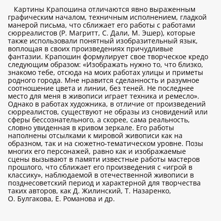
Картины Крапошина отличаются явно выраженным
графическим началом, техничным исполнением, гладкой
манерой письма, что сближает его работы с работами
сюрреалистов (Р. Магритт, С. Дали, М. Эшер), которые
также использовали понятный изобразительный язык,
воплощая в своих произведениях причудливые
фантазии. Крапошин формулирует свое творческое кредо
следующим образом: «Изображать нужно то, что близко,
знакомо тебе, отсюда на моих работах улицы и приметы
родного города. Мне нравится сделанность и разумное
соотношение цвета и линии, без теней. Не последнее
место для меня в живописи играет техника и ремесло».
Однако в работах художника, в отличие от произведений
сюрреалистов, существуют не образы из сновидений или
сферы бессознательного, а скорее, сама реальность,
словно увиденная в кривом зеркале. Его работы
наполнены отсылками к мировой живописи как на
образном, так и на сюжетно-тематическом уровне. Позы
многих его персонажей, равно как и изображаемые
сцены вызывают в памяти известные работы мастеров
прошлого, что сближает его произведения с «игрой в
классику», наблюдаемой в отечественной живописи в
позднесоветский период и характерной для творчества
таких авторов, как Д. Жилинский, Т. Назаренко,
О. Булгакова, Е. Романова и др.