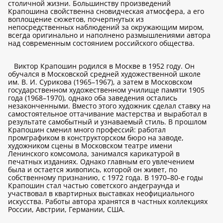
столичной жизни. Большинству произведений
Крапошина свойственна сновидческая атмосфера, а его
воплощение сюжетов, почерпнутых из
непосредственных наблюдений за окружающим миром,
всегда оригинально и наполнено размышлениями автора
над современным состоянием российского общества.
Виктор Крапошин родился в Москве в 1952 году. Он
обучался в Московской средней художественной школе
им. В. И. Сурикова (1965–1967), а затем в Московском
государственном художественном училище памяти 1905
года (1968–1970), однако оба заведения остались
незаконченными. Вместо этого художник сделал ставку на
самостоятельное оттачивание мастерства и выработал в
результате самобытный и узнаваемый стиль. В прошлом
Крапошин сменил много профессий: работал
промграфиком в конструкторском бюро на заводе,
художником сцены в Московском театре имени
Ленинского комсомола, занимался карикатурой в
печатных изданиях. Однако главным его увлечением
была и остается живопись, которой он живет, по
собственному признанию, с 1972 года. В 1970–80-е годы
Крапошин стал частью советского андеграунда и
участвовал в квартирных выставках неофициального
искусства. Работы автора хранятся в частных коллекциях
России, Австрии, Германии, США.