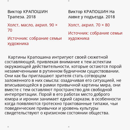
Виктор КРАПОШИН
Виктор КРАПОШИН На
Трапеза. 2018
лавке у подъезда. 2018
Холст, масло, акрил. 90 ×
Холст, акрил. 70 × 80
70
Источник: собрание семьи
Источник: собрание семьи
художника
художника
Картины Крапошина интригуют своей сюжетной
составляющей, привлекая внимание к тем аспектам
окружающей действительности, которые остаются порой
незамеченными в рутинном будничном существовании.
Они как бы приглашают зрителя стать сотворцом
заложенного в них смысла: озадачивая его ситуацией, не
вписывающейся в рамки привычной картины мира, они
вместе с тем оставляют пространство для свободной
интерпретации. Порой в его работах место доброго
юмора и иронии занимает едкий сарказм, в особенности
когда появляются гротескно трактованные типажи, чьи
поведенческие привычки и уровень культуры
свидетельствуют о кризисном состоянии общества.