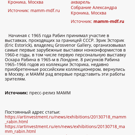
Кроника, Москва
акварель
Собрание Александра
Источник:
mamm-mdf.ru
Кроника, Москва
Источник:
mamm-mdf.ru
Начиная с 1965 года Рабин принимал участие в
выставках, проходящих за границей СССР. Эрик Эсторик
(Eric Estorick), владелец Grosvenor Gallery, организовывал
самые первые зарубежные выставки нонконформистов в
1960-е годы, в том числе первую персональную выставку
Оскара Рабина в 1965-м в Лондоне. 8 рисунков Рабина
1965–1966 годов из коллекции Эсторика, недавно
приобретенные российским коллекционером, вернулись
в Москву, и МАММ рад впервые представить эти работы
зрителям.
Источник:
пресс-релиз МАММ
Постоянный адрес статьи:
https://artinvestment.ru/news/exhibitions/20130718_mamm
_rabin.html
https://artinvestment.ru/en/news/exhibitions/20130718_ma
mm_rabin.html