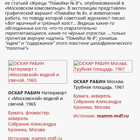
ее статьей «Жрецы “Помойки № 8”», опубликованной в
«Московском комсомольце». В экспозиции представлен
графический вариант «Помойки № 8», и живописная
работа, по поводу которой советский журналист писал:
«
Вот мрачный и грязный холст… Видишь какие-то
обглоданные кости, что-то отвратительно
переплетающееся, какие-то чёрные отростки. …только
прочитав жирную надпись “Помойка № 8”, узнаёшь
“идею” и “содержание” этого поистине шизофренического
“полотна”»
.
ОСКАР РАБИН
Москва.
Трубная площадь. 1961
ОСКАР РАБИН
Натюрморт
Бумага, акварель
с «Московской» водкой и
Собрание Александра
свечой. 1965
Кроника, Москва
Бумага, фломастер,
Источник:
mamm-mdf.ru
акварель
Собрание Александра
Кроника, Москва
Источник:
mamm-mdf.ru