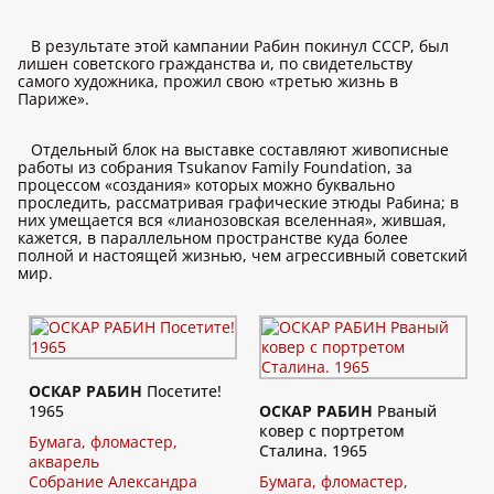
В результате этой кампании Рабин покинул СССР, был
лишен советского гражданства и, по свидетельству
самого художника, прожил свою «третью жизнь в
Париже».
Отдельный блок на выставке составляют живописные
работы из собрания Tsukanov Family Foundation, за
процессом «создания» которых можно буквально
проследить, рассматривая графические этюды Рабина; в
них умещается вся «лианозовская вселенная», жившая,
кажется, в параллельном пространстве куда более
полной и настоящей жизнью, чем агрессивный советский
мир.
ОСКАР РАБИН
Посетите!
1965
ОСКАР РАБИН
Рваный
ковер с портретом
Бумага, фломастер,
Сталина. 1965
акварель
Собрание Александра
Бумага, фломастер,