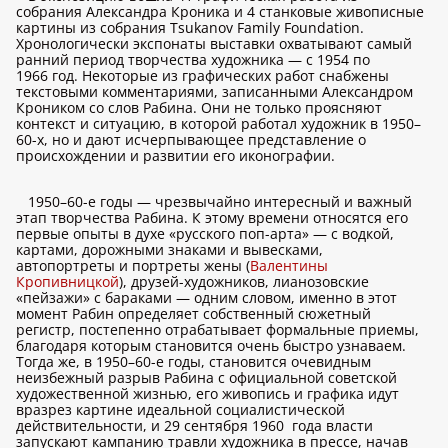
собрания Александра Кроника и 4 станковые живописные
картины из собрания Tsukanov Family Foundation.
Хронологически экспонаты выставки охватывают самый
ранний период творчества художника — с 1954 по
1966 год. Некоторые из графических работ снабжены
текстовыми комментариями, записанными Александром
Кроником со слов Рабина. Они не только проясняют
контекст и ситуацию, в которой работал художник в 1950–
60-х, но и дают исчерпывающее представление о
происхождении и развитии его иконографии.
1950–60-е годы — чрезвычайно интересный и важный
этап творчества Рабина. К этому времени относятся его
первые опыты в духе «русского поп-арта» — с водкой,
картами, дорожными знаками и вывесками,
автопортреты и портреты жены (
Валентины
Кропивницкой
), друзей-художников, лианозовские
«пейзажи» с бараками — одним словом, именно в этот
момент Рабин определяет собственный сюжетный
регистр, постепенно отрабатывает формальные приемы,
благодаря которым становится очень быстро узнаваем.
Тогда же, в 1950–60-е годы, становится очевидным
неизбежный разрыв Рабина с официальной советской
художественной жизнью, его живопись и графика идут
вразрез картине идеальной социалистической
действительности, и 29 сентября 1960 года власти
запускают кампанию травли художника в прессе, начав