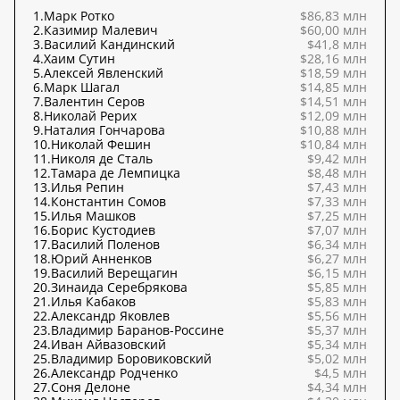
1.
Марк Ротко
$86,83 млн
2.
Казимир Малевич
$60,00 млн
3.
Василий Кандинский
$41,8 млн
4.
Хаим Сутин
$28,16 млн
5.
Алексей Явленский
$18,59 млн
6.
Марк Шагал
$14,85 млн
7.
Валентин Серов
$14,51 млн
8.
Николай Рерих
$12,09 млн
9.
Наталия Гончарова
$10,88 млн
10.
Николай Фешин
$10,84 млн
11.
Николя де Сталь
$9,42 млн
12.
Тамара де Лемпицка
$8,48 млн
13.
Илья Репин
$7,43 млн
14.
Константин Сомов
$7,33 млн
15.
Илья Машков
$7,25 млн
16.
Борис Кустодиев
$7,07 млн
17.
Василий Поленов
$6,34 млн
18.
Юрий Анненков
$6,27 млн
19.
Василий Верещагин
$6,15 млн
20.
Зинаида Серебрякова
$5,85 млн
21.
Илья Кабаков
$5,83 млн
22.
Александр Яковлев
$5,56 млн
23.
Владимир Баранов-Россине
$5,37 млн
24.
Иван Айвазовский
$5,34 млн
25.
Владимир Боровиковский
$5,02 млн
26.
Александр Родченко
$4,5 млн
27.
Соня Делоне
$4,34 млн