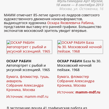
Мультимедиа Арт Музей,
18 июля — 8 сентября 2013
Москва, ул. Остоженка, 16
МАММ отмечает 85-летие одного из лидеров советского
художественного движения нонконформистов,
выдающегося художника
Оскара Яковлевича Рабина
,
представляя выставку его ранней графики. Большинство
экспонатов московский зритель увидит впервые.
ОСКАР РАБИН
ОСКАР РАБИН
База № 30.
Автопортрет с рыбой и
Московский ночной
уксусной эссенцией. 1965
пейзаж. 1968
Бумага, фломастер, тушь,
Бумага, фломастер
акварель
Собрание Александра
Собрание Александра
Кроника, Москва
Кроника, Москва
Источник:
mamm-mdf.ru
Источник:
mamm-mdf.ru
В экспозицию вошла 41 графическая работа из