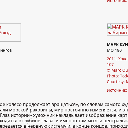
Источник
МАРК КУ
рингов
MQ 180
2011. Холс
107
© Marc Qu
Photo: Tod
Courtesy: 
Источник
е колесо продолжает вращаться», по словам самого ху
ирали морской раковины, мир постоянно изменяется, и э
«Глаз истории» художник накладывает изображение карты
аходится в глубине глаза, и именно там мозг и централ
передается в нервную систему и, в конце концов, приходи