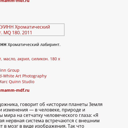
:
mamm-mdf.ru
ИНН
Хроматический лабиринт.
т, масло, акрил, силикон. 180 x
inn Group
d-White Art Photography
Marc Quinn Studio
:
mamm-mdf.ru
дожника, говорит об «истории планеты Земля
ти изменения — в человеке, природе и
 мира на сетчатку человеческого глаза: «Я
ьная нервная система встречаются с внешним
т в мозг в виде изображения. Так что