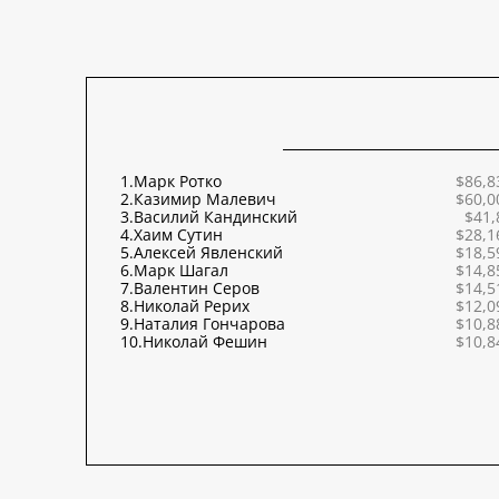
1.
Марк Ротко
$86,8
2.
Казимир Малевич
$60,0
3.
Василий Кандинский
$41,
4.
Хаим Сутин
$28,1
5.
Алексей Явленский
$18,5
6.
Марк Шагал
$14,8
7.
Валентин Серов
$14,5
8.
Николай Рерих
$12,0
9.
Наталия Гончарова
$10,8
10.
Николай Фешин
$10,8