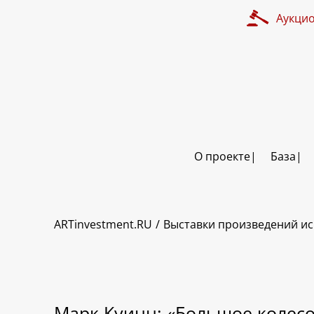
Аукци
О проекте
База
ARTinvestment.RU
Выставки произведений ис
Марк Куинн: «Большое колес