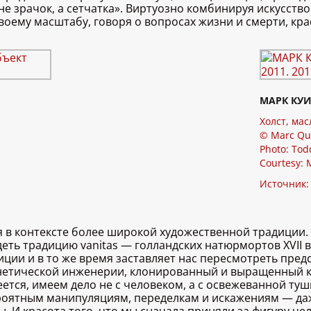
е зрачок, а сетчатка». Виртуозно комбинируя искусство 
воему масштабу, говоря о вопросах жизни и смерти, кра
МАРК КУ
Холст, мас
© Marc Qu
Photo: Tod
Courtesy: 
Источник
я в контексте более широкой художественной традиции.
еть традицию vanitas — голландских натюрмортов XVII 
диции и в то же время заставляет нас пересмотреть пред
етической инженерии, клонированный и выращенный кр
меется, имеем дело не с человеком, а с освежеванной туш
оятным манипуляциям, переделкам и искажениям — даж