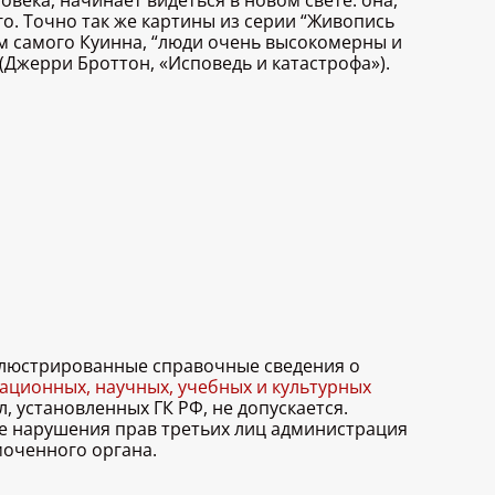
овека, начинает видеться в новом свете: она,
го. Точно так же картины из серии “Живопись
ам самого Куинна, “люди очень высокомерны и
(Джерри Броттон, «Исповедь и катастрофа»).
иллюстрированные справочные сведения о
ционных, научных, учебных и культурных
, установленных ГК РФ, не допускается.
ае нарушения прав третьих лиц администрация
моченного органа.