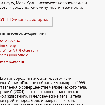
и науку, Марк Куинн исследует человеческие и
соты и уродства, сиюминутности и вечности.
ИНН
Живопись истории, 2011
ло. 208 x 134
inn Group
d-White Art Photography
Marc Quinn Studio
:
mamm-mdf.ru
 Его гиперреалистическая «цветочная»
века. Серия «Полное собрание мрамора» (1999–
ставления о совершенстве человеческого тела.
олик” (2004) есть настоящее роденовское
кой животного. И человеческие тела, и тела
е пройти через боль и смерть, — чтобы