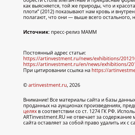
обрести столь элегантные и прекрасные формы.
как выясняется, той же природы, что и красот
плоти” (2012) показывают нам кровь и внутре
полагают, что они — выше всего остального, н
Источник
: пресс-релиз МАММ
Постоянный адрес статьи:
https://artinvestment.ru/news/exhibitions/2012
https://artinvestment.ru/en/news/exhibitions/
При цитировании ссылка на
https://artinvestm
©
artinvestment.ru
, 2026
Внимание! Все материалы сайта и базы данны
проданных на аукционах произведениях, пре
целях
в соответствии со ст. 1274 ГК РФ. Испо
ARTinvestment.RU не отвечает за содержание
сайта оставляет за собой право удалить их с