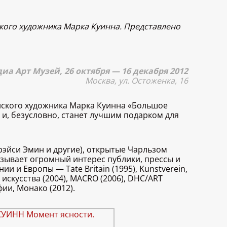
кого художника Марка Куинна. Представлено
а Арт Музей, 26 октября — 16 декабря 2012
Москва, ул. Остоженка, 16
нского художника Марка Куинна «Большое
и, безусловно, станет лучшим подарком для
Трэйси Эмин и другие), открытые Чарльзом
ызывает огромный интерес публики, прессы и
 и Европы — Tate Britain (1995), Kunstverein,
 искусства (2004), MACRO (2006), DHC/ART
фии, Монако (2012).