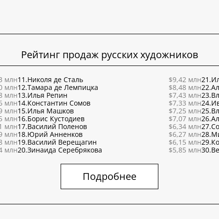
Рейтинг продаж русских художников
3 млн
11.
Николя де Сталь
$9,42 млн
21.
Ил
0 млн
12.
Тамара де Лемпицка
$8,48 млн
22.
Ал
8 млн
13.
Илья Репин
$7,43 млн
23.
В
6 млн
14.
Константин Сомов
$7,33 млн
24.
И
9 млн
15.
Илья Машков
$7,25 млн
25.
В
5 млн
16.
Борис Кустодиев
$7,07 млн
26.
Ал
1 млн
17.
Василий Поленов
$6,34 млн
27.
С
9 млн
18.
Юрий Анненков
$6,27 млн
28.
М
8 млн
19.
Василий Верещагин
$6,15 млн
29.
К
4 млн
20.
Зинаида Серебрякова
$5,85 млн
30.
Ве
Подробнее