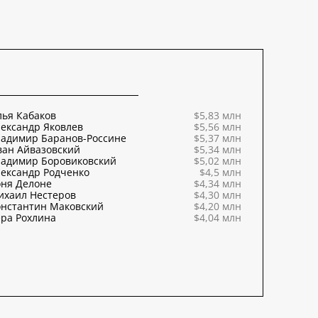
ья Кабаков
$5,83 млн
ександр Яковлев
$5,56 млн
ладимир Баранов-Россине
$5,37 млн
ван Айвазовский
$5,34 млн
ладимир Боровиковский
$5,02 млн
ександр Родченко
$4,5 млн
оня Делоне
$4,34 млн
ихаил Нестеров
$4,30 млн
онстантин Маковский
$4,20 млн
ра Рохлина
$4,04 млн