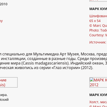
2010
МАРК КУ
Шлифованн
hy
65 x 54
© Marc Qu
Photo: Tod
Courtesy: 
Источник
 специально для Мультимедиа Арт Музея, Москва, предс
нсталляции, созданные в разные годы. Среди произвед
ние мира (Cassis madagascariensis). Индийский океан, 3
ическая живопись из серии «Глаз истории» (2012).
ира.
МАРК КУ
йский
Холст, мас
© Marc Qu