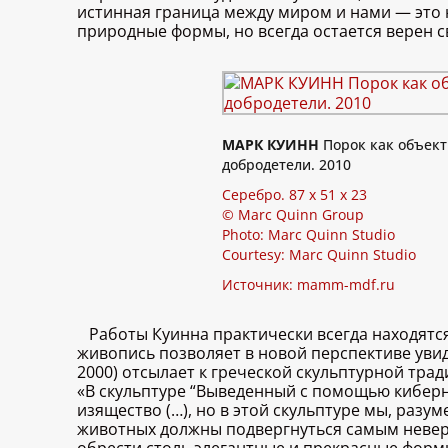
истинная граница между миром и нами — это н
природные формы, но всегда остается верен с
МАРК КУИНН
Порок как объект
добродетели. 2010
Серебро. 87 x 51 x 23
© Marc Quinn Group
Photo: Marc Quinn Studio
Courtesy: Marc Quinn Studio
Источник:
mamm-mdf.ru
Работы Куинна практически всегда находятс
живопись позволяет в новой перспективе увид
2000) отсылает к греческой скульптурной тра
«В скульптуре “Выведенный с помощью киберн
изящество (…), но в этой скульптуре мы, разу
животных должны подвергнуться самым невер