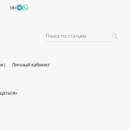
18+
ек
Личный кабинет
щаться»