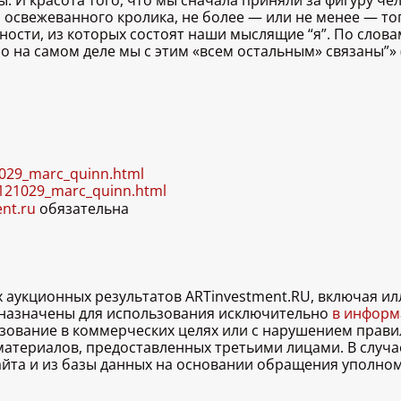
 И красота того, что мы сначала приняли за фигуру чел
а освежеванного кролика, не более — или не менее — то
нности, из которых состоят наши мыслящие “я”. По слов
о на самом деле мы с этим «всем остальным» связаны”» 
1029_marc_quinn.html
20121029_marc_quinn.html
ent.ru
обязательна
х аукционных результатов ARTinvestment.RU, включая 
дназначены для использования исключительно
в информа
льзование в коммерческих целях или с нарушением правил
 материалов, предоставленных третьими лицами. В случ
 сайта и из базы данных на основании обращения уполно