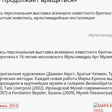
сь персональная выставка всемирно известного британс
матная живопись, мультимедийные инсталляции
Мультимеди
ась персональная выставка всемирно известного брита
рочена к 16-летию московского Мультимедиа Арт Музея 
е британские художники» (Дэмиен Херст, братья Чэпмен, 
орческих методах. Каждая новая работа Марка Куинна в
роходили в крупнейших музеях и галереях Великобритании
0), Tate Liverpool (2002), Ирландский Музей современного
007) и Fondation Beyeler, Базель (2009), Музей Океаногра