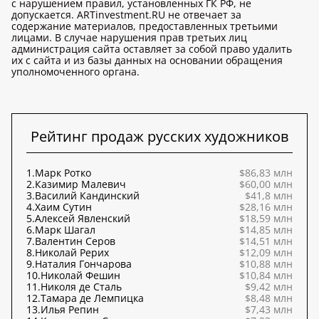
с нарушением правил, установленных ГК РФ, не
допускается. ARTinvestment.RU не отвечает за
содержание материалов, предоставленных третьими
лицами. В случае нарушения прав третьих лиц
администрация сайта оставляет за собой право удалить
их с сайта и из базы данных на основании обращения
уполномоченного органа.
Рейтинг продаж русских художников
1.
Марк Ротко
$86,83 млн
2.
Казимир Малевич
$60,00 млн
3.
Василий Кандинский
$41,8 млн
4.
Хаим Сутин
$28,16 млн
5.
Алексей Явленский
$18,59 млн
6.
Марк Шагал
$14,85 млн
7.
Валентин Серов
$14,51 млн
8.
Николай Рерих
$12,09 млн
9.
Наталия Гончарова
$10,88 млн
10.
Николай Фешин
$10,84 млн
11.
Николя де Сталь
$9,42 млн
12.
Тамара де Лемпицка
$8,48 млн
13.
Илья Репин
$7,43 млн