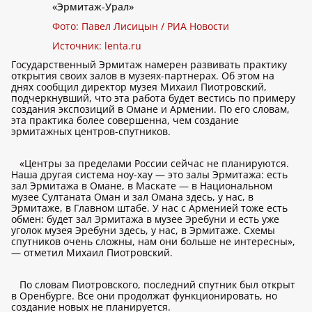
«Эрмитаж-Урал»
Фото: Павел Лисицын / РИА Новости
Источник:
lenta.ru
Государственный Эрмитаж намерен развивать практику
открытия своих залов в музеях-партнерах. Об этом на
днях сообщил директор музея Михаил Пиотровский,
подчеркнувший, что эта работа будет вестись по примеру
создания экспозиций в Омане и Армении. По его словам,
эта практика более совершенна, чем создание
эрмитажных центров-спутников.
«Центры за пределами России сейчас не планируются.
Наша другая система ноу-хау — это залы Эрмитажа: есть
зал Эрмитажа в Омане, в Маскате — в Национальном
музее Султаната Оман и зал Омана здесь, у нас, в
Эрмитаже, в Главном штабе. У нас с Арменией тоже есть
обмен: будет зал Эрмитажа в музее Эребуни и есть уже
уголок музея Эребуни здесь, у нас, в Эрмитаже. Схемы
спутников очень сложны, нам они больше не интересны»,
— отметил Михаил Пиотровский.
По словам Пиотровского, последний спутник был открыт
в Оренбурге. Все они продолжат функционировать, но
создание новых не планируется.