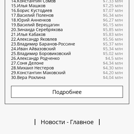
14.
Константин Сомов
$7,33 млн
15.
Илья Машков
$7,25 млн
16.
Борис Кустодиев
$7,07 млн
17.
Василий Поленов
$6,34 млн
18.
Юрий Анненков
$6,27 млн
19.
Василий Верещагин
$6,15 млн
20.
Зинаида Серебрякова
$5,85 млн
21.
Илья Кабаков
$5,83 млн
22.
Александр Яковлев
$5,56 млн
23.
Владимир Баранов-Россине
$5,37 млн
24.
Иван Айвазовский
$5,34 млн
25.
Владимир Боровиковский
$5,02 млн
26.
Александр Родченко
$4,5 млн
27.
Соня Делоне
$4,34 млн
28.
Михаил Нестеров
$4,30 млн
29.
Константин Маковский
$4,20 млн
30.
Вера Рохлина
$4,04 млн
Подробнее
Новости - Главное