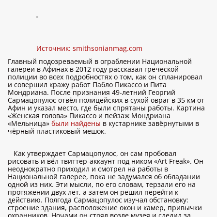
Источник:
smithsonianmag.com
Главный подозреваемый в ограблении Национальной
галереи в Афинах в 2012 году рассказал греческой
полиции во всех подробностях о том, как он спланировал
и совершил кражу работ Пабло Пикассо и Пита
Мондриана. После признания 49-летний Георгий
Сармацопулос отвёл полицейских в сухой овраг в 35 км от
Афин и указал место, где были спрятаны работы. Картина
«Женская голова» Пикассо и пейзаж Мондриана
«Мельница»
были найдены
в кустарнике завёрнутыми в
чёрный пластиковый мешок.
Как утверждает Сармацопулос, он сам пробовал
рисовать и вёл твиттер-аккаунт под ником «Art Freak». Он
неоднократно приходил и смотрел на работы в
Национальной галерее, пока не задумался об обладании
одной из них. Эти мысли, по его словам, терзали его на
протяжении двух лет, а затем он решил перейти к
действию. Полгода Сармацопулос изучал обстановку:
строение здания, расположение окон и камер, привычки
охранников. Ночами он стоял возле музея и следил за