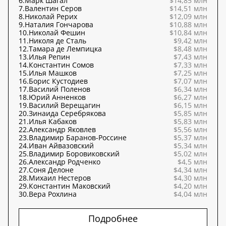
6.
Марк Шагал
$14,85 млн
7.
Валентин Серов
$14,51 млн
8.
Николай Рерих
$12,09 млн
9.
Наталия Гончарова
$10,88 млн
10.
Николай Фешин
$10,84 млн
11.
Николя де Сталь
$9,42 млн
12.
Тамара де Лемпицка
$8,48 млн
13.
Илья Репин
$7,43 млн
14.
Константин Сомов
$7,33 млн
15.
Илья Машков
$7,25 млн
16.
Борис Кустодиев
$7,07 млн
17.
Василий Поленов
$6,34 млн
18.
Юрий Анненков
$6,27 млн
19.
Василий Верещагин
$6,15 млн
20.
Зинаида Серебрякова
$5,85 млн
21.
Илья Кабаков
$5,83 млн
22.
Александр Яковлев
$5,56 млн
23.
Владимир Баранов-Россине
$5,37 млн
24.
Иван Айвазовский
$5,34 млн
25.
Владимир Боровиковский
$5,02 млн
26.
Александр Родченко
$4,5 млн
27.
Соня Делоне
$4,34 млн
28.
Михаил Нестеров
$4,30 млн
29.
Константин Маковский
$4,20 млн
30.
Вера Рохлина
$4,04 млн
Подробнее