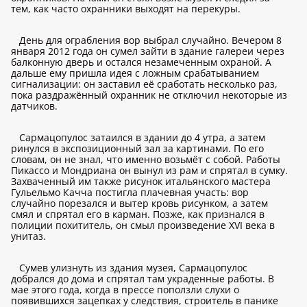
тем, как часто охранники выходят на перекуры.
День для ограбления вор выбрал случайно. Вечером 8
января 2012 года он сумел зайти в здание галереи через
балконную дверь и остался незамеченным охраной. А
дальше ему пришла идея с ложным срабатыванием
сигнализации: он заставил её сработать несколько раз,
пока раздражённый охранник не отключил некоторые из
датчиков.
Сармацопулос затаился в здании до 4 утра, а затем
ринулся в экспозиционный зал за картинами. По его
словам, он не знал, что именно возьмёт с собой. Работы
Пикассо и Мондриана он вынул из рам и спрятал в сумку.
Захваченный им также рисунок итальянского мастера
Гульельмо Качча постигла плачевная участь: вор
случайно порезался и вытер кровь рисунком, а затем
смял и спрятал его в карман. Позже, как признался в
полиции похититель, он смыл произведение XVI века в
унитаз.
Сумев улизнуть из здания музея, Сармацопулос
добрался до дома и спрятал там украденные работы. В
мае этого года, когда в прессе поползли слухи о
появившихся зацепках у следствия, строитель в панике