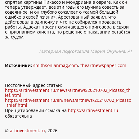
спрятал картины Пикассо и Мондриана в овраге. Как он
теперь утверждает, все эти годы его мучила совесть за
содеянное, и он глубоко сожалеет о «самой большой
ошибке в своей жизни». Арестованный заявил, что
действовал в одиночку и что не собирался продавать
работы. Адвокат просит смягчающего приговора в связи
с признанием клиента, но решение о наказании остаётся
за судом.
Материал подготовила Мария Онучина, AI
Источники:
smithsonianmag.com
,
theartnewspaper.com
Постоянный адрес статьи:
https://artinvestment.ru/news/artnews/20210702_Picasso_th
ief.html
https://artinvestment.ru/en/news/artnews/20210702_Picasso
_thief.html
При цитировании ссылка на
https://artinvestment.ru
обязательна
©
artinvestment.ru
, 2026