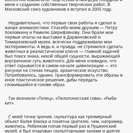
меня к созданию собственных творческих работ. В
Московский союз художников я вступил в 2005 году.
Неудивительно, что первые свои работы я сделал в
жанре анималистики. Спасибо моим друзьям — Петру
Хохловкину и Рамилю Шерифзянову. Они брали мои
первые опыты на выставки в Дарвиновский и
Тимирязевский музеи, всячески поддерживали мои
эксперименты. А ведь я, и правда, не стремился сделать
животных в реалистическом ключе — главной задачей
был поиск знака, некой общей сущности, выражающей
внутреннюю суть животного. Для меня очевидно, что
ответ скрывается в самом начале цивилизации — это
рисунки на стенах пещер, архаическое искусство.
Потребовалось, однако, трансформировать эти образы в
иное пластическое решение, дабы передать
сложившийся в голове образ.
Так возникли «Телец», «Пелопонесская сова», «Рыба-
кит».
С моей точки зрения, скульптура как трехмерный
объект более близка и понятна зрителю, чем, например,
живопись. Ребенком попав первый раз в Пушкинский
музей, я был очарован скульптурными залами и долгое