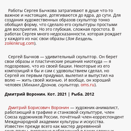
Работы Сергея Бычкова затрагивают в душе что-то
важное и настоящее, дотягиваются до ядра, до сути. Для
создания художественных образов скульптор тонко
обобщил форму, что сделало его скульптуры простыми
для восприятия. Но это глубокая, сложная простота. В
работах Сергея много недосказанности, которая рождает
у каждого из нас свои образы (
Зоя Бездель
,
zoikinkrug.com
).
Сергей Бычков — удивительный скульптор. Он берет
свои образы и пластические решения ниоткуда — я
подозреваю, что из своей башки. Некоторые из его
композиций я бы и сам с удовольствием сделал, но
Сергей их первым придумал, вылепил и выпустил на
волю — жить своей жизнью. И вообще, он хороший
человек (
Михаил Дронов, скульптор
,
oms.ru
).
Дмитрий Воронин. Кот. 2021 | Рыба. 2012
Дмитрий Борисович Воронин
— художник-анималист,
работающий в графике и станковой скульптуре, член
Союза художников России, почётный член-корреспондент
Международной академии культуры и искусства.
Известен прежде всего как мастер деревянной
скульптуры, виртуозно работающий в таких сложных