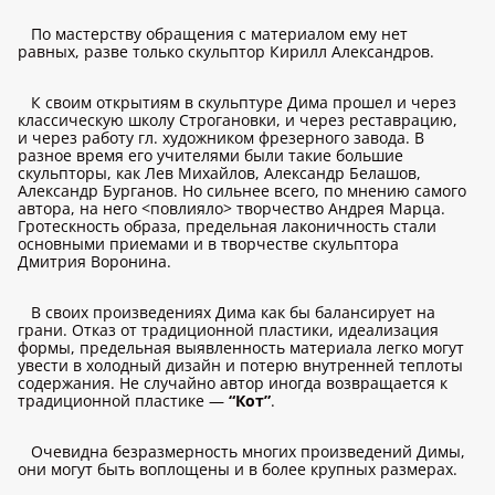
По мастерству обращения с материалом ему нет
равных, разве только скульптор Кирилл Александров.
К своим открытиям в скульптуре Дима прошел и через
классическую школу Строгановки, и через реставрацию,
и через работу гл. художником фрезерного завода. В
разное время его учителями были такие большие
скульпторы, как Лев Михайлов, Александр Белашов,
Александр Бурганов. Но сильнее всего, по мнению самого
автора, на него <повлияло> творчество Андрея Марца.
Гротескность образа, предельная лаконичность стали
основными приемами и в творчестве скульптора
Дмитрия Воронина.
В своих произведениях Дима как бы балансирует на
грани. Отказ от традиционной пластики, идеализация
формы, предельная выявленность материала легко могут
увести в холодный дизайн и потерю внутренней теплоты
содержания. Не случайно автор иногда возвращается к
традиционной пластике —
“Кот”
.
Очевидна безразмерность многих произведений Димы,
они могут быть воплощены и в более крупных размерах.