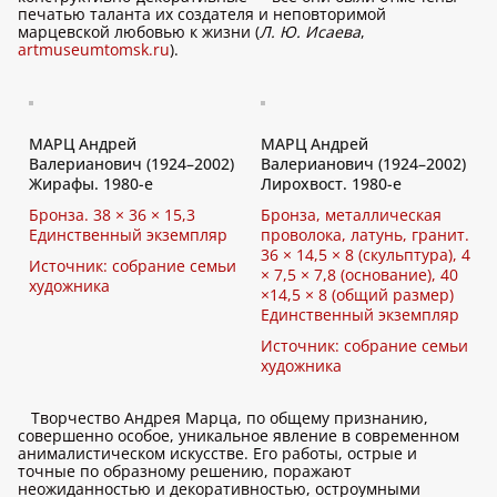
печатью таланта их создателя и неповторимой
марцевской любовью к жизни (
Л. Ю. Исаева
,
artmuseumtomsk.ru
).
МАРЦ Андрей
МАРЦ Андрей
Валерианович (1924–2002)
Валерианович (1924–2002)
Жирафы. 1980-е
Лирохвост. 1980-е
Бронза. 38 × 36 × 15,3
Бронза, металлическая
Единственный экземпляр
проволока, латунь, гранит.
36 × 14,5 × 8 (скульптура), 4
Источник: собрание семьи
× 7,5 × 7,8 (основание), 40
художника
×14,5 × 8 (общий размер)
Единственный экземпляр
Источник: собрание семьи
художника
Творчество Андрея Марца, по общему признанию,
совершенно особое, уникальное явление в современном
анималистическом искусстве. Его работы, острые и
точные по образному решению, поражают
неожиданностью и декоративностью, остроумными