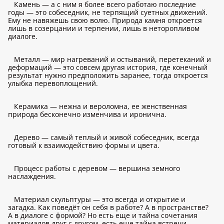
Камень — а с ним я более всего работаю последние
годы — это собеседник, не терпящий суетных движений.
Ему не навяжешь свою волю. Природа камня откроется
лишь в созерцании и терпении, лишь в неторопливом
диалоге.
Металл — мир нагреваний и остываний, перетеканий и
деформаций — это совсем другая история, где конечный
результат нужно предположить заранее, тогда откроется
улыбка перевоплощений.
Керамика — нежна и вероломна, ее женственная
природа бесконечно изменчива и иронична.
Дерево — самый теплый и живой собеседник, всегда
готовый к взаимодействию формы и цвета.
Процесс работы с деревом — вершина земного
наслаждения.
Материал скульптуры — это всегда и открытие и
загадка. Как поведёт он себя в работе? А в пространстве?
А в диалоге с формой? Но есть еще и тайна сочетания
материалов друг с другом, есть еще тайна встречи