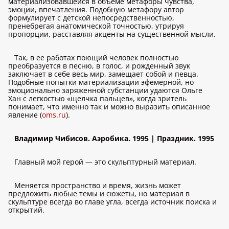
материализовавшейся в объеме метафоры чувства,
эмоции, впечатления. Подобную метафору автор
формулирует с детской непосредственностью,
пренебрегая анатомической точностью, утрируя
пропорции, расставляя акценты на существенной мысли.
Так, в ее работах поющий человек полностью
преобразуется в песню, в голос, и рожденный звук
заключает в себе весь мир, замещает собой и певца.
Подобные попытки материализации эфемерной, но
эмоционально заряженной субстанции удаются Ольге
Хан с легкостью «щелчка пальцев», когда зритель
понимает, что именно так и можно выразить описанное
явление (
oms.ru
).
Владимир Чибисов. Аэробика. 1995 | Праздник. 1995
Главный мой герой — это скульптурный материал.
Меняется пространство и время, жизнь может
предложить любые темы и сюжеты, но материал в
скульптуре всегда во главе угла, всегда источник поиска и
открытий.