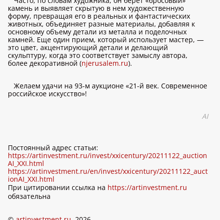
Часто, по словам художника, он берет «бросовый»
камень и выявляет скрытую в нем художественную
форму, превращая его в реальных и фантастических
животных, объединяет разные материалы, добавляя к
основному объему детали из металла и поделочных
камней. Еще один прием, который использует мастер, —
это цвет, акцентирующий детали и делающий
скульптуру, когда это соответствует замыслу автора,
более декоративной (
njerusalem.ru
).
Желаем удачи на 93-м аукционе «21-й век. Современное
российское искусство»!
AI
Постоянный адрес статьи:
https://artinvestment.ru/invest/xxicentury/20211122_auction
AI_XXI.html
https://artinvestment.ru/en/invest/xxicentury/20211122_auct
ionAI_XXI.html
При цитировании ссылка на
https://artinvestment.ru
обязательна
©
artinvestment.ru
, 2026