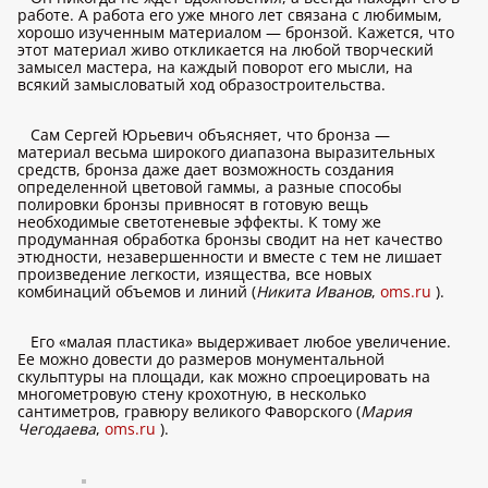
работе. А работа его уже много лет связана с любимым,
хорошо изученным материалом — бронзой. Кажется, что
этот материал живо откликается на любой творческий
замысел мастера, на каждый поворот его мысли, на
всякий замысловатый ход образостроительства.
Сам Сергей Юрьевич объясняет, что бронза —
материал весьма широкого диапазона выразительных
средств, бронза даже дает возможность создания
определенной цветовой гаммы, а разные способы
полировки бронзы привносят в готовую вещь
необходимые светотеневые эффекты. К тому же
продуманная обработка бронзы сводит на нет качество
этюдности, незавершенности и вместе с тем не лишает
произведение легкости, изящества, все новых
комбинаций объемов и линий (
Никита Иванов
,
oms.ru
).
Его «малая пластика» выдерживает любое увеличение.
Ее можно довести до размеров монументальной
скульптуры на площади, как можно спроецировать на
многометровую стену крохотную, в несколько
сантиметров, гравюру великого Фаворского (
Мария
Чегодаева
,
oms.ru
).