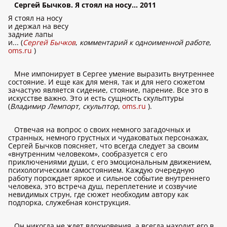
Сергей Бычков. Я стоял на носу… 2011
Я стоял на носу
и держал на весу
задние лапы
и... (
Сергей Бычков
,
комментарий к одноименной работе
,
oms.ru
)
Мне импонирует в Сергее умение выразить внутреннее
состояние. И еще как для меня, так и для него сюжетом
зачастую является сидение, стояние, парение. Все это в
искусстве важно. Это и есть сущность скульптуры
(
Владимир Лемпорт, скульптор
,
oms.ru
).
Отвечая на вопрос о своих немного загадочных и
странных, немного грустных и чудаковатых персонажах,
Сергей Бычков поясняет, что всегда следует за своим
«внутренним человеком», сообразуется с его
приключениями души, с его эмоциональным движением,
психологическим самостоянием. Каждую очередную
работу порождает яркое и сильное событие внутреннего
человека, это встреча душ, переплетение и созвучие
невидимых струн, где сюжет необходим автору как
подпорка, служебная конструкция.
Он никогда не ждет вдохновения, а всегда находит его в