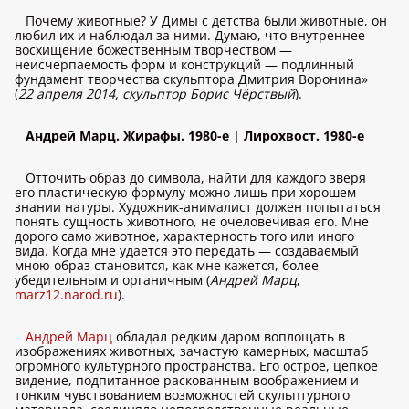
Почему животные? У Димы с детства были животные, он
любил их и наблюдал за ними. Думаю, что внутреннее
восхищение божественным творчеством —
неисчерпаемость форм и конструкций — подлинный
фундамент творчества скульптора Дмитрия Воронина»
(
22 апреля 2014, скульптор Борис Чёрствый
).
Андрей Марц. Жирафы. 1980-е | Лирохвост. 1980-е
Отточить образ до символа, найти для каждого зверя
его пластическую формулу можно лишь при хорошем
знании натуры. Художник-анималист должен попытаться
понять сущность животного, не очеловечивая его. Мне
дорого само животное, характерность того или иного
вида. Когда мне удается это передать — создаваемый
мною образ становится, как мне кажется, более
убедительным и органичным (
Андрей Марц
,
marz12.narod.ru
).
Андрей Марц
обладал редким даром воплощать в
изображениях животных, зачастую камерных, масштаб
огромного культурного пространства. Его острое, цепкое
видение, подпитанное раскованным воображением и
тонким чувствованием возможностей скульптурного