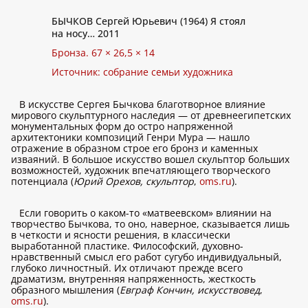
БЫЧКОВ Сергей Юрьевич (1964) Я стоял
на носу… 2011
Бронза. 67 × 26,5 × 14
Источник: собрание семьи художника
В искусстве Сергея Бычкова благотворное влияние
мирового скульптурного наследия — от древнеегипетских
монументальных форм до остро напряженной
архитектоники композиций Генри Мура — нашло
отражение в образном строе его бронз и каменных
изваяний. В большое искусство вошел скульптор больших
возможностей, художник впечатляющего творческого
потенциала (
Юрий Орехов, скульптор
,
oms.ru
).
Если говорить о каком-то «матвеевском» влиянии на
творчество Бычкова, то оно, наверное, сказывается лишь
в четкости и ясности решения, в классически
выработанной пластике. Философский, духовно-
нравственный смысл его работ сугубо индивидуальный,
глубоко личностный. Их отличают прежде всего
драматизм, внутренняя напряженность, жесткость
образного мышления (
Евграф Кончин, искусствовед
,
oms.ru
).