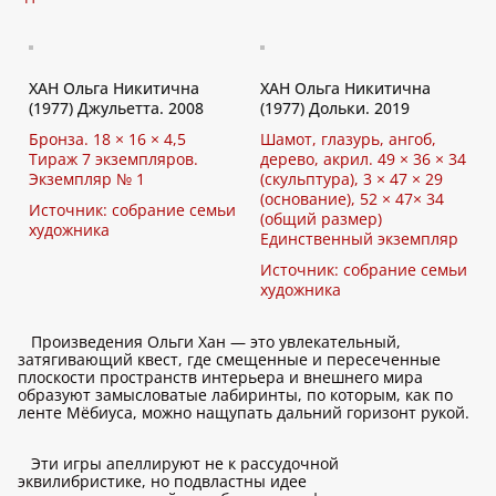
ХАН Ольга Никитична
ХАН Ольга Никитична
(1977) Джульетта. 2008
(1977) Дольки. 2019
Бронза. 18 × 16 × 4,5
Шамот, глазурь, ангоб,
Тираж 7 экземпляров.
дерево, акрил. 49 × 36 × 34
Экземпляр № 1
(скульптура), 3 × 47 × 29
(основание), 52 × 47× 34
Источник: собрание семьи
(общий размер)
художника
Единственный экземпляр
Источник: собрание семьи
художника
Произведения Ольги Хан — это увлекательный,
затягивающий квест, где смещенные и пересеченные
плоскости пространств интерьера и внешнего мира
образуют замысловатые лабиринты, по которым, как по
ленте Мёбиуса, можно нащупать дальний горизонт рукой.
Эти игры апеллируют не к рассудочной
эквилибристике, но подвластны идее