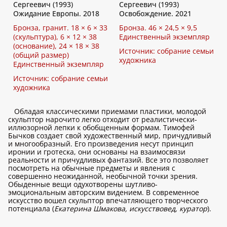
Сергеевич (1993)
Сергеевич (1993)
Ожидание Европы. 2018
Освобождение. 2021
Бронза, гранит. 18 × 6 × 33
Бронза. 46 × 24,5 × 9,5
(скульптура), 6 × 12 × 38
Единственный экземпляр
(основание), 24 × 18 × 38
Источник: собрание семьи
(общий размер)
художника
Единственный экземпляр
Источник: собрание семьи
художника
Обладая классическими приемами пластики, молодой
скульптор нарочито легко отходит от реалистически-
иллюзорной лепки к обобщенным формам. Тимофей
Бычков создает свой художественный мир, причудливый
и многообразный. Его произведения несут принцип
иронии и гротеска, они основаны на взаимосвязи
реальности и причудливых фантазий. Все это позволяет
посмотреть на обычные предметы и явления с
совершенно неожиданной, необычной точки зрения.
Обыденные вещи одухотворены шутливо-
эмоциональным авторским видением. В современное
искусство вошел скульптор впечатляющего творческого
потенциала (
Екатерина Шмакова, искусствовед, куратор
).