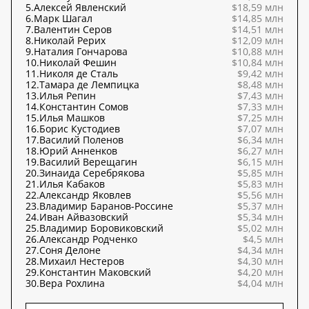
5.
Алексей Явленский
$18,59 млн
6.
Марк Шагал
$14,85 млн
7.
Валентин Серов
$14,51 млн
8.
Николай Рерих
$12,09 млн
9.
Наталия Гончарова
$10,88 млн
10.
Николай Фешин
$10,84 млн
11.
Николя де Сталь
$9,42 млн
12.
Тамара де Лемпицка
$8,48 млн
13.
Илья Репин
$7,43 млн
14.
Константин Сомов
$7,33 млн
15.
Илья Машков
$7,25 млн
16.
Борис Кустодиев
$7,07 млн
17.
Василий Поленов
$6,34 млн
18.
Юрий Анненков
$6,27 млн
19.
Василий Верещагин
$6,15 млн
20.
Зинаида Серебрякова
$5,85 млн
21.
Илья Кабаков
$5,83 млн
22.
Александр Яковлев
$5,56 млн
23.
Владимир Баранов-Россине
$5,37 млн
24.
Иван Айвазовский
$5,34 млн
25.
Владимир Боровиковский
$5,02 млн
26.
Александр Родченко
$4,5 млн
27.
Соня Делоне
$4,34 млн
28.
Михаил Нестеров
$4,30 млн
29.
Константин Маковский
$4,20 млн
30.
Вера Рохлина
$4,04 млн