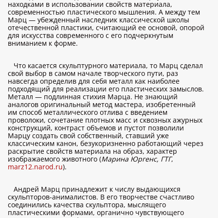
находками в использовании свойств материала,
современностью пластического мышления. А между тем
Марц — убежденный наследник классической школы
отечественной пластики, считающий ее основой, опорой
для искусства современного с его подчеркнутым
вниманием к форме.
Что касается скульптурного материала, то Марц сделал
свой выбор в самом начале творческого пути, раз
навсегда определив для себя металл как наиболее
подходящий для реализации его пластических замыслов.
Металл — подлинная стихия Марца. Не знающий
аналогов оригинальный метод мастера, изобретенный
им способ металлического отлива с введением
проволоки, сочетание плотных масс и сквозных ажурных
конструкций, контраст объемов и пустот позволили
Марцу создать свой собственный, ставший уже
классическим канон, безукоризненно работающий через
раскрытие свойств материала на образ, характер
изображаемого животного (
Марина Юргенс, ГТГ
,
marz12.narod.ru
).
Андрей Марц принадлежит к числу выдающихся
скульпторов-анималистов. В его творчестве счастливо
соединились качества скульптора, мыслящего
пластическими формами, органично чувствующего