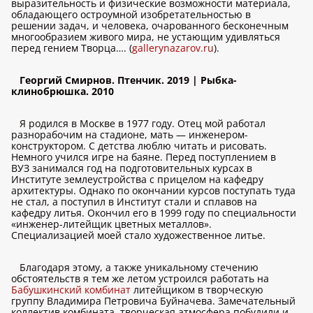
выразительность и физические возможности материала,
обладающего остроумной изобретательностью в
решении задач, и человека, очарованного бесконечным
многообразием живого мира, не устающим удивляться
перед гением Творца…. (
gallerynazarov.ru
).
Георгий Смирнов. Птенчик. 2019 | Рыбка-
клинобрюшка. 2010
Я родился в Москве в 1977 году. Отец мой работал
разнорабочим на стадионе, мать — инженером-
конструктором. С детства люблю читать и рисовать.
Немного учился игре на баяне. Перед поступлением в
ВУЗ занимался год на подготовительных курсах в
Институте землеустройства с прицелом на кафедру
архитектуры. Однако по окончании курсов поступать туда
не стал, а поступил в Институт стали и сплавов на
кафедру литья. Окончил его в 1999 году по специальности
«инженер-литейщик цветных металлов».
Специализацией моей стало художественное литье.
Благодаря этому, а также уникальному стечению
обстоятельств я тем же летом устроился работать на
Бабушкинский комбинат
литейщиком в творческую
группу Владимира Петровича Буйначева. Замечательный
коллектив комбината, творческая атмосфера побудили и