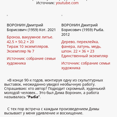
Источник:
youtube.com
ВОРОНИН Дмитрий
ВОРОНИН Дмитрий
Борисович (1959) Кот. 2021
Борисович (1959) Рыба.
2012
Бронза, вакуумное литье.
42,5 × 50,2 × 20
Дерево, переклейка,
Тираж 10 экземпляров.
фанера, латунь, медь,
Экземпляр № 7
шпон. 22 × 36 × 23
Единственный экземпляр
Источник: собрание семьи
художника
Источник: собрание семьи
художника
«В конце 90-х годов, монтируя одну из скульптурных
выставок, неожиданно увидел необычную работу.
Спрашиваю: кто автор? Подходит скромный, худенький
молодой человек… Это был Дима Воронин, а работа
называлась
“Рыба”
.
С тех пор встреча с каждым произведением Димы
вызывает у меня удивление и восхищение.