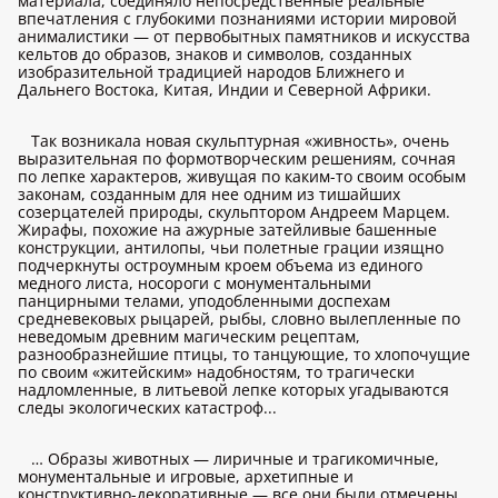
материала, соединяло непосредственные реальные
впечатления с глубокими познаниями истории мировой
анималистики — от первобытных памятников и искусства
кельтов до образов, знаков и символов, созданных
изобразительной традицией народов Ближнего и
Дальнего Востока, Китая, Индии и Северной Африки.
Так возникала новая скульптурная «живность», очень
выразительная по формотворческим решениям, сочная
по лепке характеров, живущая по каким-то своим особым
законам, созданным для нее одним из тишайших
созерцателей природы, скульптором Андреем Марцем.
Жирафы, похожие на ажурные затейливые башенные
конструкции, антилопы, чьи полетные грации изящно
подчеркнуты остроумным кроем объема из единого
медного листа, носороги с монументальными
панцирными телами, уподобленными доспехам
средневековых рыцарей, рыбы, словно вылепленные по
неведомым древним магическим рецептам,
разнообразнейшие птицы, то танцующие, то хлопочущие
по своим «житейским» надобностям, то трагически
надломленные, в литьевой лепке которых угадываются
следы экологических катастроф...
… Образы животных — лиричные и трагикомичные,
монументальные и игровые, архетипные и
конструктивно-декоративные — все они были отмечены