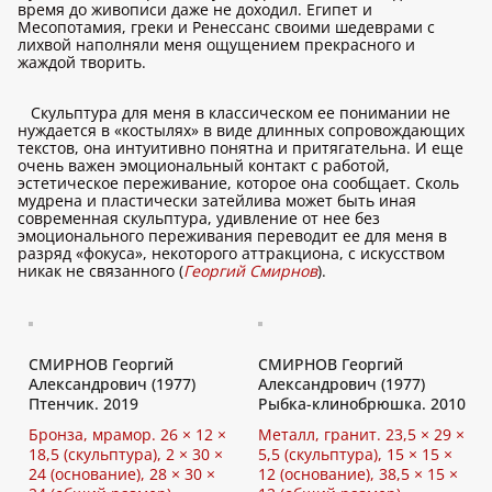
время до живописи даже не доходил. Египет и
Месопотамия, греки и Ренессанс своими шедеврами с
лихвой наполняли меня ощущением прекрасного и
жаждой творить.
Скульптура для меня в классическом ее понимании не
нуждается в «костылях» в виде длинных сопровождающих
текстов, она интуитивно понятна и притягательна. И еще
очень важен эмоциональный контакт с работой,
эстетическое переживание, которое она сообщает. Сколь
мудрена и пластически затейлива может быть иная
современная скульптура, удивление от нее без
эмоционального переживания переводит ее для меня в
разряд «фокуса», некоторого аттракциона, с искусством
никак не связанного (
Георгий Смирнов
).
СМИРНОВ Георгий
СМИРНОВ Георгий
Александрович (1977)
Александрович (1977)
Птенчик. 2019
Рыбка-клинобрюшка. 2010
Бронза, мрамор. 26 × 12 ×
Металл, гранит. 23,5 × 29 ×
18,5 (скульптура), 2 × 30 ×
5,5 (скульптура), 15 × 15 ×
24 (основание), 28 × 30 ×
12 (основание), 38,5 × 15 ×