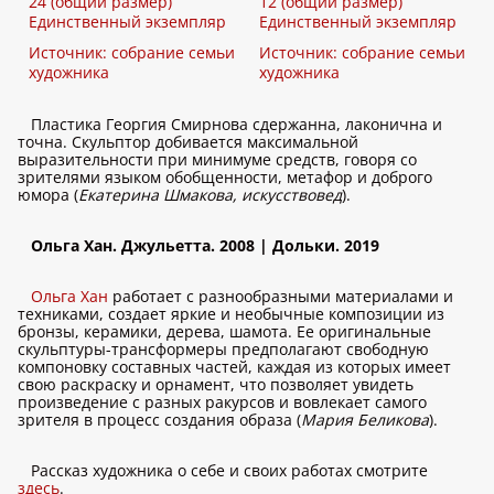
24 (общий размер)
12 (общий размер)
Единственный экземпляр
Единственный экземпляр
Источник: собрание семьи
Источник: собрание семьи
художника
художника
Пластика Георгия Смирнова сдержанна, лаконична и
точна. Скульптор добивается максимальной
выразительности при минимуме средств, говоря со
зрителями языком обобщенности, метафор и доброго
юмора (
Екатерина Шмакова, искусствовед
).
Ольга Хан. Джульетта. 2008 | Дольки. 2019
Ольга Хан
работает с разнообразными материалами и
техниками, создает яркие и необычные композиции из
бронзы, керамики, дерева, шамота. Ее оригинальные
скульптуры-трансформеры предполагают свободную
компоновку составных частей, каждая из которых имеет
свою раскраску и орнамент, что позволяет увидеть
произведение с разных ракурсов и вовлекает самого
зрителя в процесс создания образа (
Мария Беликова
).
Рассказ художника о себе и своих работах смотрите
здесь
.