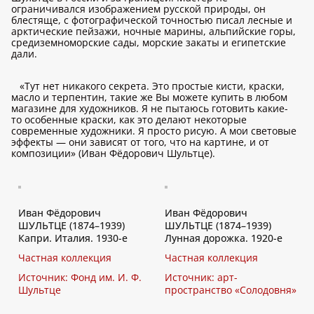
ограничивался изображением русской природы, он
блестяще, с фотографической точностью писал лесные и
арктические пейзажи, ночные марины, альпийские горы,
средиземноморские сады, морские закаты и египетские
дали.
«Тут нет никакого секрета. Это простые кисти, краски,
масло и терпентин, такие же Вы можете купить в любом
магазине для художников. Я не пытаюсь готовить какие-
то особенные краски, как это делают некоторые
современные художники. Я просто рисую. А мои световые
эффекты — они зависят от того, что на картине, и от
композиции» (Иван Фёдорович Шультце).
Иван Фёдорович
Иван Фёдорович
ШУЛЬТЦЕ (1874–1939)
ШУЛЬТЦЕ (1874–1939)
Капри. Италия. 1930-е
Лунная дорожка. 1920-е
Частная коллекция
Частная коллекция
Источник: Фонд им. И. Ф.
Источник: арт-
Шультце
пространство «Солодовня»