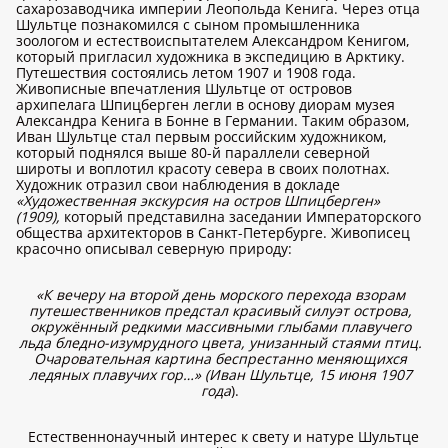
сахарозаводчика империи Леопольда Кенига. Через отца
Шультце познакомился с сыном промышленника
зоологом и естествоиспытателем Александром Кенигом,
который пригласил художника в экспедицию в Арктику.
Путешествия состоялись летом 1907 и 1908 года.
Живописные впечатления Шультце от островов
архипелага Шпицберген легли в основу диорам музея
Александра Кенига в Бонне в Германии. Таким образом,
Иван Шультце стал первым российским художником,
который поднялся выше 80-й параллели северной
широты и воплотил красоту севера в своих полотнах.
Художник отразил свои наблюдения в докладе
«Художественная экскурсия на остров Шпицберген»
(1909),
который представилна заседании Императорского
общества архитекторов в Санкт-Петербурге. Живописец
красочно описывал северную природу:
«К вечеру на второй день морского перехода взорам
путешественников предстал красивый силуэт острова,
окружённый редкими массивными глыбами плавучего
льда бледно-изумрудного цвета, унизанный стаями птиц.
Очаровательная картина беспрестанно меняющихся
ледяных плавучих гор…» (Иван Шультце, 15 июня 1907
года
).
Естественнонаучный интерес к свету и натуре Шультце