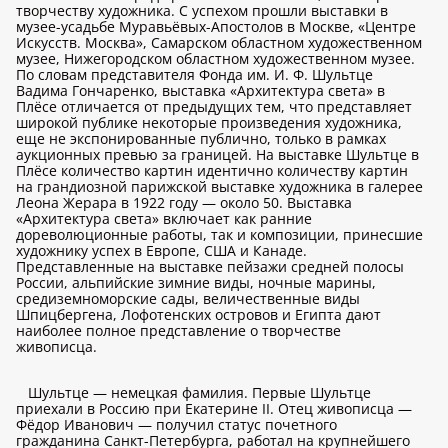
творчеству художника. С успехом прошли выставки в
музее-усадьбе Муравьёвых-Апостолов в Москве, «Центре
Искусств. Москва», Самарском областном художественном
музее, Нижегородском областном художественном музее.
По словам представителя Фонда им. И. Ф. Шультце
Вадима Гончаренко, выставка «Архитектура света» в
Плёсе отличается от предыдущих тем, что представляет
широкой публике некоторые произведения художника,
еще не экспонированные публично, только в рамках
аукционных превью за границей. На выставке Шультце в
Плёсе количество картин идентично количеству картин
на грандиозной парижской выставке художника в галерее
Леона Жерара в 1922 году — около 50. Выставка
«Архитектура света» включает как ранние
дореволюционные работы, так и композиции, принесшие
художнику успех в Европе, США и Канаде.
Представленные на выставке пейзажи средней полосы
России, альпийские зимние виды, ночные марины,
средиземноморские сады, величественные виды
Шпицбергена, Лофотенских островов и Египта дают
наиболее полное представление о творчестве
живописца.
Шультце — немецкая фамилия. Первые Шультце
приехали в Россию при Екатерине II. Отец живописца —
Фёдор Иванович — получил статус почетного
гражданина Санкт-Петербурга, работал на крупнейшего