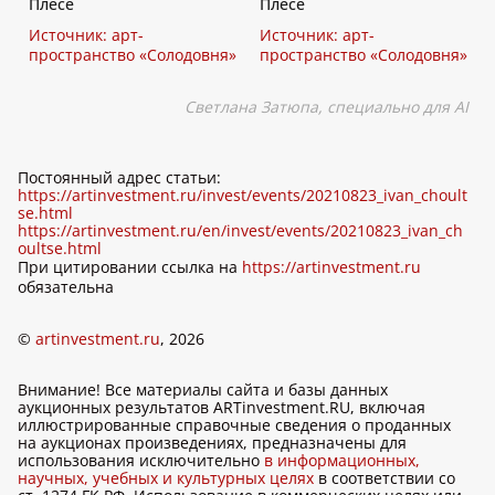
Плёсе
Плёсе
Источник: арт-
Источник: арт-
пространство «Солодовня»
пространство «Солодовня»
Светлана Затюпа, специально для
AI
Постоянный адрес статьи:
https://artinvestment.ru/invest/events/20210823_ivan_choult
se.html
https://artinvestment.ru/en/invest/events/20210823_ivan_ch
oultse.html
При цитировании ссылка на
https://artinvestment.ru
обязательна
©
artinvestment.ru
, 2026
Внимание! Все материалы сайта и базы данных
аукционных результатов ARTinvestment.RU, включая
иллюстрированные справочные сведения о проданных
на аукционах произведениях, предназначены для
использования исключительно
в информационных,
научных, учебных и культурных целях
в соответствии со