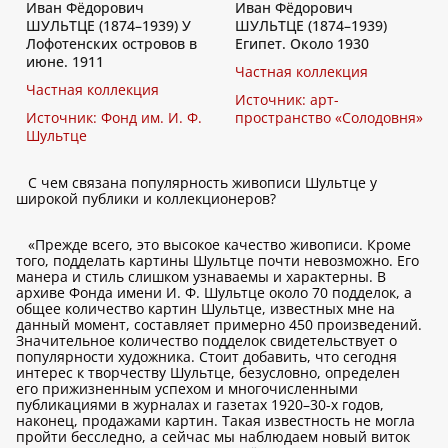
Иван Фёдорович
Иван Фёдорович
ШУЛЬТЦЕ (1874–1939) У
ШУЛЬТЦЕ (1874–1939)
Лофотенских островов в
Египет. Около 1930
июне. 1911
Частная коллекция
Частная коллекция
Источник: арт-
Источник: Фонд им. И. Ф.
пространство «Солодовня»
Шультце
С чем связана популярность живописи Шультце у
широкой публики и коллекционеров?
«Прежде всего, это высокое качество живописи. Кроме
того, подделать картины Шультце почти невозможно. Его
манера и стиль слишком узнаваемы и характерны. В
архиве Фонда имени И. Ф. Шультце около 70 подделок, а
общее количество картин Шультце, известных мне на
данный момент, составляет примерно 450 произведений.
Значительное количество подделок свидетельствует о
популярности художника. Стоит добавить, что сегодня
интерес к творчеству Шультце, безусловно, определен
его прижизненным успехом и многочисленными
публикациями в журналах и газетах 1920–30-х годов,
наконец, продажами картин. Такая известность не могла
пройти бесследно, а сейчас мы наблюдаем новый виток