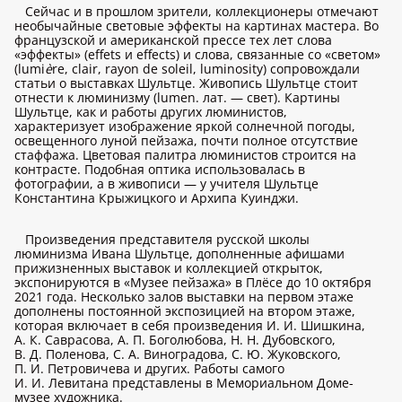
Сейчас и в прошлом зрители, коллекционеры отмечают
необычайные световые эффекты на картинах мастера. Во
французской и американской прессе тех лет слова
«эффекты» (effets и effects) и слова, связанные со «светом»
(lumi
è
re, clair, rayon de soleil, luminosity) сопровождали
статьи о выставках Шультце. Живопись Шультце стоит
отнести к люминизму (lumen. лат. — свет). Картины
Шультце, как и работы других люминистов,
характеризует изображение яркой солнечной погоды,
освещенного луной пейзажа, почти полное отсутствие
стаффажа. Цветовая палитра люминистов строится на
контрасте. Подобная оптика использовалась в
фотографии, а в живописи — у учителя Шультце
Константина Крыжицкого и Архипа Куинджи.
Произведения представителя русской школы
люминизма Ивана Шультце, дополненные афишами
прижизненных выставок и коллекцией открыток,
экспонируются в «Музее пейзажа» в Плёсе до 10 октября
2021 года. Несколько залов выставки на первом этаже
дополнены постоянной экспозицией на втором этаже,
которая включает в себя произведения И. И. Шишкина,
А. К. Саврасова, А. П. Боголюбова, Н. Н. Дубовского,
В. Д. Поленова, С. А. Виноградова, С. Ю. Жуковского,
П. И. Петровичева и других. Работы самого
И. И. Левитана представлены в Мемориальном Доме-
музее художника.