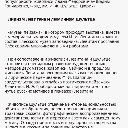
популярности живописи Ивана Фёдоровича» (Вадим
Гончаренко, Фонд им. И. Ф. Шультце, Цюрих).
Лиризм Левитана и люминизм Шультце
«Музей пейзажа», в котором проходит выставка, вместе
с мемориальным домом-музеем И. И. Левитана входит в
состав Плёсского музея-заповедника. Левитан прославил
Плёс своими многочисленными работами.
При сопоставлении живописи Левитана и Шультце
становится очевидным различие художественных
методов двух мэтров живописи. Сейчас и в прошлом
живопись Левитана воспринималась как эмоциональное
и лирическое переживание: Ф. И. Шаляпин
свидетельствовал о «глубоко поэтических пейзажах»
Левитана, И. Э. Грабарь отмечал «лиризм» и «острое
чутье русских мотивов в пейзаже» Левитана.
Живопись Шультце отмечена интернациональностью
объекта изображения, целостностью восприятия и
трактовки сюжета, фотографическим воспроизведением
действительности и интересом к свету как к самоценному
мотиву. Отсюда понятность и популярность творчества
Шультце в России и за границей. Мастер не