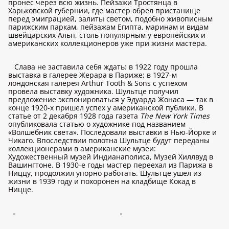
пронес через всю жизнь. Пейзажи Тростянца в
Харьковской губернии, где мастер обрел пристанище
перед эмиграцией, залиты светом, подобно живописным
парижским паркам, пейзажам Египта, маринам и видам
швейцарских Альп, столь популярным у европейских и
американских коллекционеров уже при жизни мастера.
Слава не заставила себя ждать: в 1922 году прошла
выставка в галерее Жерара в Париже; в 1927-м
лондонская галерея Arthur Tooth & Sons с успехом
провела выставку художника. Шультце получил
предложение экспонироваться у Эдуарда Жонаса — так в
конце 1920-х пришел успех у американской публики. В
статье от 2 декабря 1928 года газета
The New York Times
опубликовала статью о художнике под названием
«Волшебник света». Последовали выставки в Нью-Йорке и
Чикаго. Впоследствии полотна Шультце будут переданы
коллекционерами в американские музеи:
Художественный музей Индианаполиса, Музей Хиллвуд в
Вашингтоне. В 1930-е годы мастер переехал из Парижа в
Ниццу, продолжил упорно работать. Шультце ушел из
жизни в 1939 году и похоронен на кладбище Кокад в
Ницце.