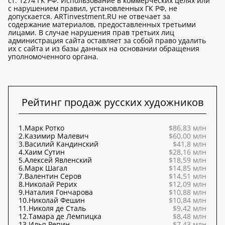
ст. 1274 ГК РФ. Использование в коммерческих целях или
с нарушением правил, установленных ГК РФ, не
допускается. ARTinvestment.RU не отвечает за
содержание материалов, предоставленных третьими
лицами. В случае нарушения прав третьих лиц
администрация сайта оставляет за собой право удалить
их с сайта и из базы данных на основании обращения
уполномоченного органа.
Рейтинг продаж русских художников
1.
Марк Ротко
$86,83 млн
2.
Казимир Малевич
$60,00 млн
3.
Василий Кандинский
$41,8 млн
4.
Хаим Сутин
$28,16 млн
5.
Алексей Явленский
$18,59 млн
6.
Марк Шагал
$14,85 млн
7.
Валентин Серов
$14,51 млн
8.
Николай Рерих
$12,09 млн
9.
Наталия Гончарова
$10,88 млн
10.
Николай Фешин
$10,84 млн
11.
Николя де Сталь
$9,42 млн
12.
Тамара де Лемпицка
$8,48 млн
13.
Илья Репин
$7,43 млн