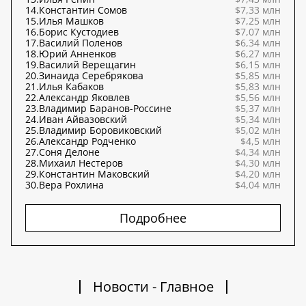
14.
Константин Сомов
$7,33 млн
15.
Илья Машков
$7,25 млн
16.
Борис Кустодиев
$7,07 млн
17.
Василий Поленов
$6,34 млн
18.
Юрий Анненков
$6,27 млн
19.
Василий Верещагин
$6,15 млн
20.
Зинаида Серебрякова
$5,85 млн
21.
Илья Кабаков
$5,83 млн
22.
Александр Яковлев
$5,56 млн
23.
Владимир Баранов-Россине
$5,37 млн
24.
Иван Айвазовский
$5,34 млн
25.
Владимир Боровиковский
$5,02 млн
26.
Александр Родченко
$4,5 млн
27.
Соня Делоне
$4,34 млн
28.
Михаил Нестеров
$4,30 млн
29.
Константин Маковский
$4,20 млн
30.
Вера Рохлина
$4,04 млн
Подробнее
Новости - Главное