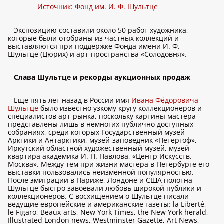
Источник: Фонд им. И. Ф. Шультце
Экспозицию составили около 50 работ художника,
которые были отобраны из частных коллекций и
выставляются при поддержке Фонда имени И. Ф.
Шультце (Цюрих) и арт-пространства «Солодовня».
Слава Шультце и рекорды аукционных продаж
Еще пять лет назад в России имя
Ивана Фёдоровича
Шультце
было известно узкому кругу коллекционеров и
специалистов арт-рынка, поскольку картины мастера
представлены лишь в немногих публично доступных
собраниях, среди которых Государственный музей
Арктики и Антарктики, музей-заповедник «Петергоф»,
Иркутский областной художественный музей, музей-
квартира академика И. П. Павлова, «Центр Искусств.
Москва». Между тем при жизни мастера в Петербурге его
выставки пользовались неизменной популярностью.
После эмиграции в Париже, Лондоне и США полотна
Шультце быстро завоевали любовь широкой публики и
коллекционеров. С восхищением о Шультце писали
ведущие европейские и американские газеты: la Liberté,
le Figaro, Beaux-arts, New York Times, the New York herald,
Illustrated London news, Westminster Gazette, Art News,