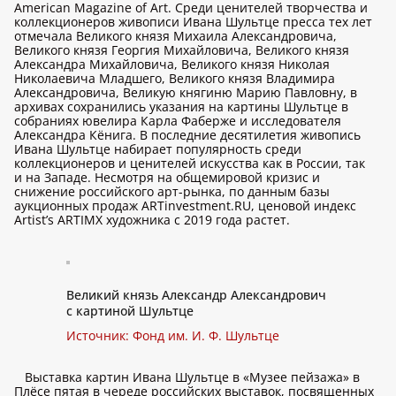
American Magazine of Art. Среди ценителей творчества и
коллекционеров живописи Ивана Шультце пресса тех лет
отмечала Великого князя Михаила Александровича,
Великого князя Георгия Михайловича, Великого князя
Александра Михайловича, Великого князя Николая
Николаевича Младшего, Великого князя Владимира
Александровича, Великую княгиню Марию Павловну, в
архивах сохранились указания на картины Шультце в
собраниях ювелира Карла Фаберже и исследователя
Александра Кёнига. В последние десятилетия живопись
Ивана Шультце набирает популярность среди
коллекционеров и ценителей искусства как в России, так
и на Западе. Несмотря на общемировой кризис и
снижение российского арт-рынка, по данным базы
аукционных продаж ARTinvestment.RU, ценовой индекс
Artist’s ARTIMХ художника с 2019 года растет.
Великий князь Александр Александрович
с картиной Шультце
Источник: Фонд им. И. Ф. Шультце
Выставка картин Ивана Шультце в «Музее пейзажа» в
Плёсе пятая в череде российских выставок, посвященных