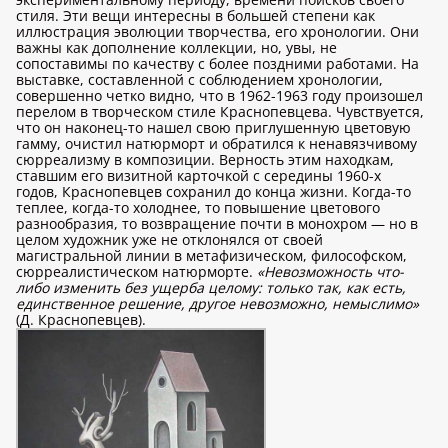
стиля. Эти вещи интересны в большей степени как
иллюстрация эволюции творчества, его хронологии. Они
важны как дополнение коллекции, но, увы, не
сопоставимы по качеству с более поздними работами. На
выставке, составленной с соблюдением хронологии,
совершенно четко видно, что в 1962-1963 году произошел
перелом в творческом стиле Краснопевцева. Чувствуется,
что он наконец-то нашел свою приглушенную цветовую
гамму, очистил натюрморт и обратился к ненавязчивому
сюрреализму в композиции. Верность этим находкам,
ставшим его визитной карточкой с середины 1960-х
годов, Краснопевцев сохранил до конца жизни. Когда-то
теплее, когда-то холоднее, то повышение цветового
разнообразия, то возвращение почти в монохром — но в
целом художник уже не отклонялся от своей
магистральной линии в метафизическом, философском,
сюрреалистическом натюрморте.
«Невозможность что-
либо изменить без ущерба целому: только так, как есть,
единственное решение, другое невозможно, немыслимо»
(Д. Краснопевцев).