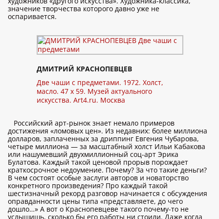
художников «другого искусства». Художника-классика,
значение творчества которого давно уже не
оспаривается.
ДМИТРИЙ КРАСНОПЕВЦЕВ
Две чаши с предметами. 1972. Холст,
масло. 47 x 59. Музей актуального
искусства. Art4.ru. Москва
Российский арт-рынок знает немало примеров
достижения «ломовых цен». Из недавних: более миллиона
долларов, заплаченных за дриппинг Евгения Чубарова,
четыре миллиона — за масштабный холст Ильи Кабакова
или нашумевший двухмиллионный соц-арт Эрика
Булатова. Каждый такой ценовой прорыв порождает
краткосрочное недоумение. Почему? За что такие деньги?
В чем состоят особые заслуги авторов и новаторство
конкретного произведения? Про каждый такой
шестизначный рекорд разговор начинается с обсуждения
оправданности цены типа «представляете, до чего
дошло…» А вот о Краснопевцеве такого почему-то не
услышишь, сколько бы его работы ни стоили. Даже когда