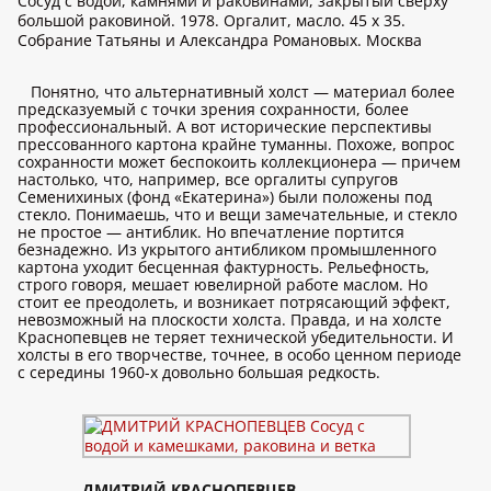
Сосуд с водой, камнями и раковинами, закрытый сверху
большой раковиной. 1978. Оргалит, масло. 45 x 35.
Собрание Татьяны и Александра Романовых. Москва
Понятно, что альтернативный холст — материал более
предсказуемый с точки зрения сохранности, более
профессиональный. А вот исторические перспективы
прессованного картона крайне туманны. Похоже, вопрос
сохранности может беспокоить коллекционера — причем
настолько, что, например, все оргалиты супругов
Семенихиных (фонд «Екатерина») были положены под
стекло. Понимаешь, что и вещи замечательные, и стекло
не простое — антиблик. Но впечатление портится
безнадежно. Из укрытого антибликом промышленного
картона уходит бесценная фактурность. Рельефность,
строго говоря, мешает ювелирной работе маслом. Но
стоит ее преодолеть, и возникает потрясающий эффект,
невозможный на плоскости холста. Правда, и на холсте
Краснопевцев не теряет технической убедительности. И
холсты в его творчестве, точнее, в особо ценном периоде
с середины 1960-х довольно большая редкость.
ДМИТРИЙ КРАСНОПЕВЦЕВ