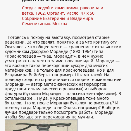
Сосуд с водой и камешками, раковина и
ветка. 1962. Оргалит, масло. 47 x 50.
Собрание Екатерины и Владимира
Семенихиных. Москва
Готовясь к походу на выставку, посмотрел старые
рецензии. За что хвалят, понятно, а за что критикуют?
Оказалось, что общее место — сравнение с итальянским
художником Джорджо Моранди (1890–1964) типа
«Краснопевцев — “наш Моранди”», в чем нужно
усматривать намек на заимствование идей. Моранди —
это вообще такой переходящий «укор» для многих
метафизиков. Не только для Краснопевцева, но и для
Владимира Вейсберга, например. Штамп такой. На
поверку сходство ограничивается скорее терминологией
(Моранди — автор метафизических натюрмортов,
представитель магического реализма) и выбором
фактуры (бутылки Моранди — классика «метафизики»). В
остальном же… Ну да, у Краснопевцева тоже много
бутылок. Что ж, после Моранди бутылок не рисовать? И
почему тогда Моранди, а не Фальк, например? В общем,
лучше предварительно посмотреть работы Моранди,
чтобы больше эти переживания не мучили.