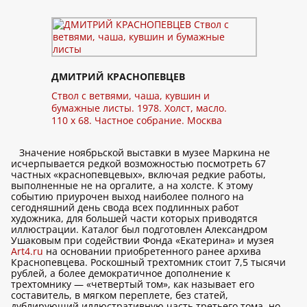
ДМИТРИЙ КРАСНОПЕВЦЕВ
Ствол с ветвями, чаша, кувшин и
бумажные листы. 1978. Холст, масло.
110 x 68. Частное собрание. Москва
Значение ноябрьской выставки в музее Маркина не
исчерпывается редкой возможностью посмотреть 67
частных «краснопевцевых», включая редкие работы,
выполненные не на оргалите, а на холсте. К этому
событию приурочен выход наиболее полного на
сегодняшний день свода всех подлинных работ
художника, для большей части которых приводятся
иллюстрации. Каталог был подготовлен Александром
Ушаковым при содействии Фонда «Екатерина» и музея
Art4.ru
на основании приобретенного ранее архива
Краснопевцева. Роскошный трехтомник стоит 7,5 тысячи
рублей, а более демократичное дополнение к
трехтомнику — «четвертый том», как называет его
составитель, в мягком переплете, без статей,
дублирующий иллюстративную часть третьего тома, но