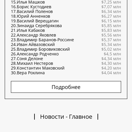
15.
Илья Машков
$7,25 млн
16.
Борис Кустодиев
$7,07 млн
17.
Василий Поленов
$6,34 млн
18.
Юрий Анненков
$6,27 млн
19.
Василий Верещагин
$6,15 млн
20.
Зинаида Серебрякова
$5,85 млн
21.
Илья Кабаков
$5,83 млн
22.
Александр Яковлев
$5,56 млн
23.
Владимир Баранов-Россине
$5,37 млн
24.
Иван Айвазовский
$5,34 млн
25.
Владимир Боровиковский
$5,02 млн
26.
Александр Родченко
$4,5 млн
27.
Соня Делоне
$4,34 млн
28.
Михаил Нестеров
$4,30 млн
29.
Константин Маковский
$4,20 млн
30.
Вера Рохлина
$4,04 млн
Подробнее
Новости - Главное