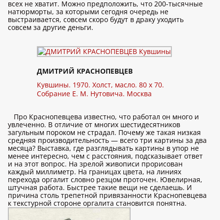
всех не хватит. Можно предположить, что 200-тысячные
натюрморты, за которыми сегодня очередь не
выстраивается, совсем скоро будут в драку уходить
совсем за другие деньги.
ДМИТРИЙ КРАСНОПЕВЦЕВ
Кувшины. 1970. Холст, масло. 80 x 70.
Собрание Е. М. Нутовича. Москва
Про Краснопевцева известно, что работал он много и
увлеченно. В отличие от многих шестидесятников
загульным пороком не страдал. Почему же такая низкая
средняя производительность — всего три картины за два
месяца? Выставка, где разглядывать картины в упор не
менее интересно, чем с расстояния, подсказывает ответ
и на этот вопрос. На зрелой живописи прорисован
каждый миллиметр. На границах цвета, на линиях
перехода оргалит словно резцом проточен. Ювелирная,
штучная работа. Быстрее такие вещи не сделаешь. И
причина столь трепетной привязанности Краснопевцева
к текстурной стороне оргалита становится понятна.