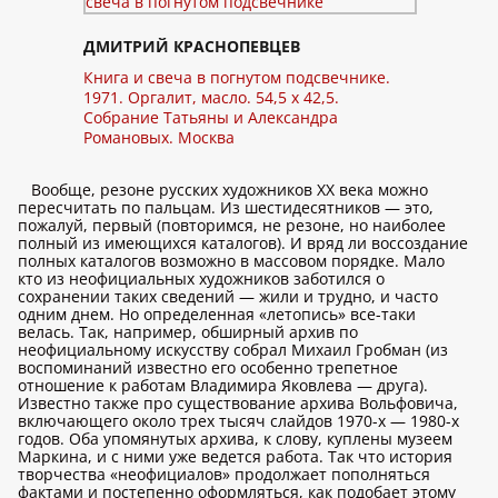
ДМИТРИЙ КРАСНОПЕВЦЕВ
Книга и свеча в погнутом подсвечнике.
1971. Оргалит, масло. 54,5 x 42,5.
Собрание Татьяны и Александра
Романовых. Москва
Вообще, резоне русских художников XX века можно
пересчитать по пальцам. Из шестидесятников — это,
пожалуй, первый (повторимся, не резоне, но наиболее
полный из имеющихся каталогов). И вряд ли воссоздание
полных каталогов возможно в массовом порядке. Мало
кто из неофициальных художников заботился о
сохранении таких сведений — жили и трудно, и часто
одним днем. Но определенная «летопись» все-таки
велась. Так, например, обширный архив по
неофициальному искусству собрал Михаил Гробман (из
воспоминаний известно его особенно трепетное
отношение к работам Владимира Яковлева — друга).
Известно также про существование архива Вольфовича,
включающего около трех тысяч слайдов 1970-х — 1980-х
годов. Оба упомянутых архива, к слову, куплены музеем
Маркина, и с ними уже ведется работа. Так что история
творчества «неофициалов» продолжает пополняться
фактами и постепенно оформляться, как подобает этому