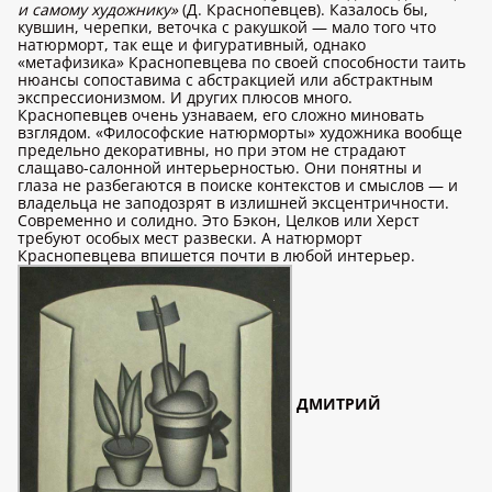
и самому художнику»
(Д. Краснопевцев). Казалось бы,
кувшин, черепки, веточка с ракушкой — мало того что
натюрморт, так еще и фигуративный, однако
«метафизика» Краснопевцева по своей способности таить
нюансы сопоставима с абстракцией или абстрактным
экспрессионизмом. И других плюсов много.
Краснопевцев очень узнаваем, его сложно миновать
взглядом. «Философские натюрморты» художника вообще
предельно декоративны, но при этом не страдают
слащаво-салонной интерьерностью. Они понятны и
глаза не разбегаются в поиске контекстов и смыслов — и
владельца не заподозрят в излишней эксцентричности.
Современно и солидно. Это Бэкон, Целков или Херст
требуют особых мест развески. А натюрморт
Краснопевцева впишется почти в любой интерьер.
ДМИТРИЙ