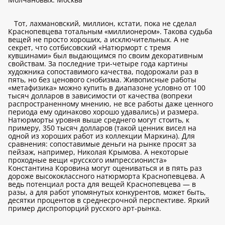
Тот, лахмановский, миллион, кстати, пока не сделал
Краснопевцева тотальным «миллионером». Такова судьба
вещей не просто хороших, а исключительных. А не
секрет, что сотбисовский «Натюрморт с тремя
кувшинами» был выдающимся по своим декоративным
свойствам. За последние три-четыре года картины
художника сопоставимого качества, подорожали раз в
пять, но без ценового снобизма. Живописные работы
«метафизика» можно купить в диапазоне условно от 100
тысяч долларов в зависимости от качества (вопреки
распространенному мнению, не все работы даже ценного
периода ему одинаково хорошо удавались) и размера.
Натюрморты уровня выше среднего могут стоить, к
примеру, 350 тысяч долларов (такой ценник висел на
одной из хороших работ из коллекции Маркина). Для
сравнения: сопоставимые деньги на рынке просят за
пейзаж, например, Николая Крымова. А некоторые
проходные вещи «русского импрессиониста»
Константина Коровина могут оцениваться и в пять раз
дороже высококлассного натюрморта Краснопевцева. А
ведь потенциал роста для вещей Краснопевцева — в
разы, а для работ упомянутых конкурентов, может быть,
десятки процентов в среднесрочной перспективе. Яркий
пример диспропорций русского арт-рынка.