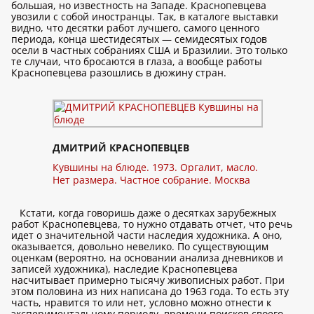
большая, но известность на Западе. Краснопевцева
увозили с собой иностранцы. Так, в каталоге выставки
видно, что десятки работ лучшего, самого ценного
периода, конца шестидесятых — семидесятых годов
осели в частных собраниях США и Бразилии. Это только
те случаи, что бросаются в глаза, а вообще работы
Краснопевцева разошлись в дюжину стран.
ДМИТРИЙ КРАСНОПЕВЦЕВ
Кувшины на блюде. 1973. Оргалит, масло.
Нет размера. Частное собрание. Москва
Кстати, когда говоришь даже о десятках зарубежных
работ Краснопевцева, то нужно отдавать отчет, что речь
идет о значительной части наследия художника. А оно,
оказывается, довольно невелико. По существующим
оценкам (вероятно, на основании анализа дневников и
записей художника), наследие Краснопевцева
насчитывает примерно тысячу живописных работ. При
этом половина из них написана до 1963 года. То есть эту
часть, нравится то или нет, условно можно отнести к
экспериментальному периоду, времени поисков своего