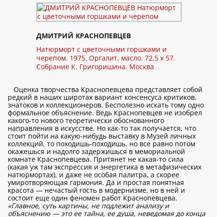
ДМИТРИЙ КРАСНОПЕВЦЕВ
Натюрморт с цветочными горшками и
черепом. 1975. Оргалит, масло. 72,5 x 57.
Собрание К. Григоришина. Москва
Оценка творчества Краснопевцева представляет собой
редкий в наших широтах вариант консенсуса критиков,
знатоков и коллекционеров. Бесполезно искать тому одно
формальное объяснение. Ведь Краснопевцев не изобрел
какого-то нового теоретически обоснованного
направления в искусстве. Но как-то так получается, что
стоит пойти на какую-нибудь выставку в Музей личных
коллекций, то походишь-походишь, но все равно потом
окажешься и надолго задержишься в мемориальной
комнате Краснопевцева. Притянет не какая-то сила
(какая уж там экспрессия и энергетика в метафизических
натюрмортах), и даже не особая палитра, а скорее
умиротворяющая гармония. Да и простая понятная
красота — нечастый гость в модернизме, но в ней и
состоит еще один феномен работ Краснопевцева.
«Главное, суть картины, не подлежит анализу и
объяснению — это ее тайна, ее душа, неведомая до конца