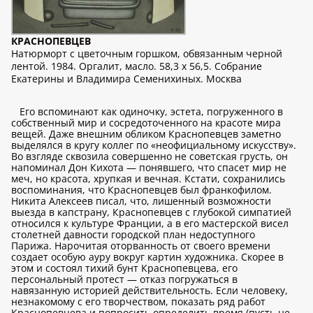
КРАСНОПЕВЦЕВ
Натюрморт с цветочным горшком, обвязанным черной
лентой. 1984. Оргалит, масло. 58,3 x 56,5. Собрание
Екатерины и Владимира Семенихиных. Москва
Его вспоминают как одиночку, эстета, погруженного в
собственный мир и сосредоточенного на красоте мира
вещей. Даже внешним обликом Краснопевцев заметно
выделялся в кругу коллег по «неофициальному искусству».
Во взгляде сквозила совершенно не советская грусть, он
напоминал Дон Кихота — понявшего, что спасет мир не
меч, но красота, хрупкая и вечная. Кстати, сохранились
воспоминания, что Краснопевцев был франкофилом.
Никита Алексеев писал, что, лишенный возможности
выезда в капстрану, Краснопевцев с глубокой симпатией
относился к культуре Франции, а в его мастерской висел
столетней давности городской план недоступного
Парижа. Нарочитая оторванность от своего времени
создает особую ауру вокруг картин художника. Скорее в
этом и состоял тихий бунт Краснопевцева, его
персональный протест — отказ погружаться в
навязанную историей действительность. Если человеку,
незнакомому с его творчеством, показать ряд работ
Краснопевцева и попросить определить время (пусть не