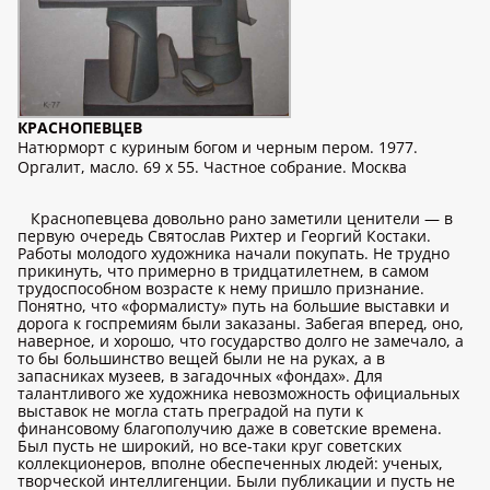
КРАСНОПЕВЦЕВ
Натюрморт с куриным богом и черным пером. 1977.
Оргалит, масло. 69 x 55. Частное собрание. Москва
Краснопевцева довольно рано заметили ценители — в
первую очередь Святослав Рихтер и Георгий Костаки.
Работы молодого художника начали покупать. Не трудно
прикинуть, что примерно в тридцатилетнем, в самом
трудоспособном возрасте к нему пришло признание.
Понятно, что «формалисту» путь на большие выставки и
дорога к госпремиям были заказаны. Забегая вперед, оно,
наверное, и хорошо, что государство долго не замечало, а
то бы большинство вещей были не на руках, а в
запасниках музеев, в загадочных «фондах». Для
талантливого же художника невозможность официальных
выставок не могла стать преградой на пути к
финансовому благополучию даже в советские времена.
Был пусть не широкий, но все-таки круг советских
коллекционеров, вполне обеспеченных людей: ученых,
творческой интеллигенции. Были публикации и пусть не