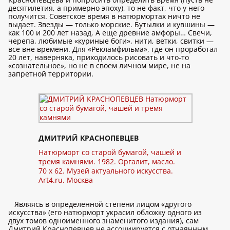
десятилетия, а примерно эпоху), то не факт, что у него
получится. Советское время в натюрмортах ничто не
выдает. Звезды — только морские. Бутылки и кувшины —
как 100 и 200 лет назад. А еще древние амфоры… Свечи,
черепа, любимые «куриные боги», нити, ветки, свитки —
все вне времени. Для «Рекламфильма», где он проработал
20 лет, наверняка, приходилось рисовать и что-то
«сознательное», но не в своем личном мире, не на
запретной территории.
ДМИТРИЙ КРАСНОПЕВЦЕВ
Натюрморт со старой бумагой, чашей и
тремя камнями. 1982. Оргалит, масло.
70 x 62. Музей актуального искусства.
Art4.ru. Москва
Являясь в определенной степени лицом «другого
искусства» (его натюрморт украсил обложку одного из
двух томов одноименного знаменитого издания), сам
Дмитрий Краснопевцев не ассоциируется с отчаянным