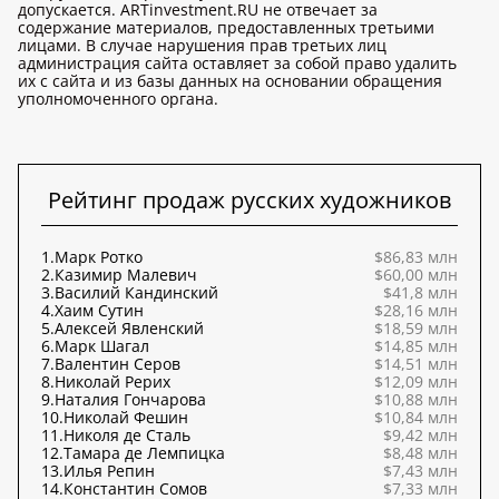
допускается. ARTinvestment.RU не отвечает за
содержание материалов, предоставленных третьими
лицами. В случае нарушения прав третьих лиц
администрация сайта оставляет за собой право удалить
их с сайта и из базы данных на основании обращения
уполномоченного органа.
Рейтинг продаж русских художников
1.
Марк Ротко
$86,83 млн
2.
Казимир Малевич
$60,00 млн
3.
Василий Кандинский
$41,8 млн
4.
Хаим Сутин
$28,16 млн
5.
Алексей Явленский
$18,59 млн
6.
Марк Шагал
$14,85 млн
7.
Валентин Серов
$14,51 млн
8.
Николай Рерих
$12,09 млн
9.
Наталия Гончарова
$10,88 млн
10.
Николай Фешин
$10,84 млн
11.
Николя де Сталь
$9,42 млн
12.
Тамара де Лемпицка
$8,48 млн
13.
Илья Репин
$7,43 млн
14.
Константин Сомов
$7,33 млн