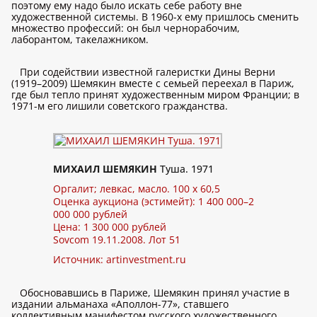
поэтому ему надо было искать себе работу вне
художественной системы. В 1960-х ему пришлось сменить
множество профессий: он был чернорабочим,
лаборантом, такелажником.
При содействии известной галеристки Дины Верни
(1919–2009) Шемякин вместе с семьей переехал в Париж,
где был тепло принят художественным миром Франции; в
1971-м его лишили советского гражданства.
МИХАИЛ ШЕМЯКИН
Туша. 1971
Оргалит; левкас, масло. 100 x 60,5
Оценка аукциона (эстимейт): 1 400 000–2
000 000 рублей
Цена: 1 300 000 рублей
Sovcom 19.11.2008. Лот 51
Источник:
artinvestment.ru
Обосновавшись в Париже, Шемякин принял участие в
издании альманаха «Аполлон-77», ставшего
коллективным манифестом русского художественного