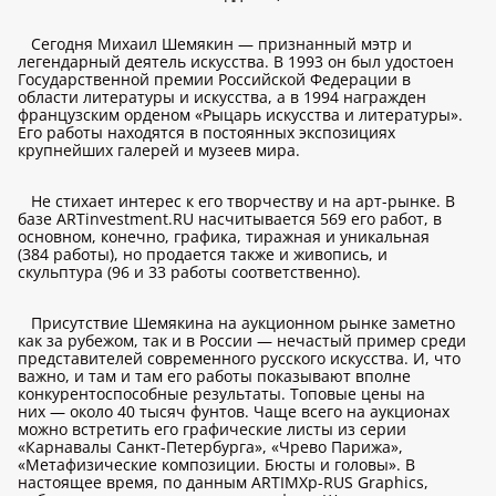
Сегодня Михаил Шемякин — признанный мэтр и
легендарный деятель искусства. В 1993 он был удостоен
Государственной премии Российской Федерации в
области литературы и искусства, а в 1994 награжден
французским орденом «Рыцарь искусства и литературы».
Его работы находятся в постоянных экспозициях
крупнейших галерей и музеев мира.
Не стихает интерес к его творчеству и на арт-рынке. В
базе ARTinvestment.RU насчитывается 569 его работ, в
основном, конечно, графика, тиражная и уникальная
(384 работы), но продается также и живопись, и
скульптура (96 и 33 работы соответственно).
Присутствие Шемякина на аукционном рынке заметно
как за рубежом, так и в России — нечастый пример среди
представителей современного русского искусства. И, что
важно, и там и там его работы показывают вполне
конкурентоспособные результаты. Топовые цены на
них — около 40 тысяч фунтов. Чаще всего на аукционах
можно встретить его графические листы из серии
«Карнавалы Санкт-Петербурга», «Чрево Парижа»,
«Метафизические композиции. Бюсты и головы». В
настоящее время, по данным ARTIMXp-RUS Graphics,