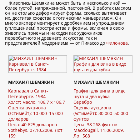
Живопись Шемякина может быть и несколько иной —
более густой, напряженной, пастозной. В работах маслом
он не столько деформирует формы, сколько вытягивает
их, достигая сходства с готическим маньеризмом. Он
много экспериментирует с дроблением и упрощением
(уплощением) пространства и формы, включая в свою
живопись приемы и находки как художников
первобытного и древнего искусства, так и
представителей модернизма — от Пикассо до
Филонова
.
МИХАИЛ ШЕМЯКИН
МИХАИЛ ШЕМЯКИН
Карнавал в Санкт-
Графин для вина в виде
Петербурге. 1984
шута и два кубка
Холст; масло. 106,7 x 106,7
Серебро
Оценка аукциона
Оценка аукциона
(эстимейт): 10 000–15 000
(эстимейт): 30 000–50 000
долларов
фунтов
Цена: 40 625 долларов
Цена: 38 268 фунтов
Sothebys. 07.10.2008. Лот
Macdougall, 11.06.2009.
159
Лот 568