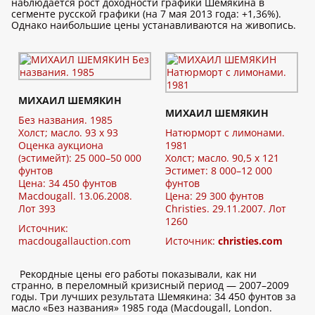
наблюдается рост доходности графики Шемякина в
сегменте русской графики (на 7 мая 2013 года: +1,36%).
Однако наибольшие цены устанавливаются на живопись.
МИХАИЛ ШЕМЯКИН
МИХАИЛ ШЕМЯКИН
Без названия. 1985
Холст; масло. 93 x 93
Натюрморт с лимонами.
Оценка аукциона
1981
(эстимейт): 25 000–50 000
Холст; масло. 90,5 x 121
фунтов
Эстимет: 8 000–12 000
Цена: 34 450 фунтов
фунтов
Macdougall. 13.06.2008.
Цена: 29 300 фунтов
Лот 393
Christies. 29.11.2007. Лот
1260
Источник:
macdougallauction.com
Источник:
christies.com
Рекордные цены его работы показывали, как ни
странно, в переломный кризисный период — 2007–2009
годы. Три лучших результата Шемякина: 34 450 фунтов за
масло «Без названия» 1985 года (Macdougall, London.