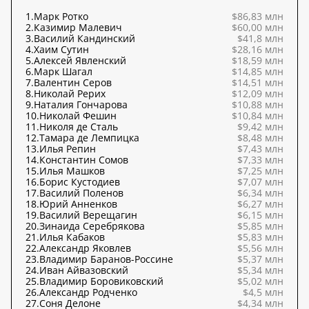
1.
Марк Ротко
$86,83 млн
2.
Казимир Малевич
$60,00 млн
3.
Василий Кандинский
$41,8 млн
4.
Хаим Сутин
$28,16 млн
5.
Алексей Явленский
$18,59 млн
6.
Марк Шагал
$14,85 млн
7.
Валентин Серов
$14,51 млн
8.
Николай Рерих
$12,09 млн
9.
Наталия Гончарова
$10,88 млн
10.
Николай Фешин
$10,84 млн
11.
Николя де Сталь
$9,42 млн
12.
Тамара де Лемпицка
$8,48 млн
13.
Илья Репин
$7,43 млн
14.
Константин Сомов
$7,33 млн
15.
Илья Машков
$7,25 млн
16.
Борис Кустодиев
$7,07 млн
17.
Василий Поленов
$6,34 млн
18.
Юрий Анненков
$6,27 млн
19.
Василий Верещагин
$6,15 млн
20.
Зинаида Серебрякова
$5,85 млн
21.
Илья Кабаков
$5,83 млн
22.
Александр Яковлев
$5,56 млн
23.
Владимир Баранов-Россине
$5,37 млн
24.
Иван Айвазовский
$5,34 млн
25.
Владимир Боровиковский
$5,02 млн
26.
Александр Родченко
$4,5 млн
27.
Соня Делоне
$4,34 млн