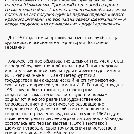
гвардии Шемякиным. Приемный отец погиб во время
Гражданской войны. А отец стал красноармейским сыном
полка, в 13 лет получил один из первых орденов Боевого
Красного Знамени. Но всю жизнь звался Шемякиным — и
всегда гордился, что принадлежит к роду Кардановых»
.
До 1957 года семья проживала в местах службы отца
художника, в основном на территории Восточной
Германии.
Художественное образование Шемякин получал в СССР,
в средней художественной школе при Ленинградском
институте живописи, скульптуры и архитектуры имени
И. Е. Репина (ныне — Санкт-Петербургский
государственный академический институт живописи,
скульптуры и архитектуры имени И. Е. Репина), откуда в
1961 году он был отчислен, по некоторым
свидетельствам, за «несоответствующее нормам
социалистического реализма художественное
мировоззрение» и «эстетическое развращение
сокурсников». Однако эти события не повлияли на
творческие стремления художника, и уже в 1962 году в
помещении редакции ленинградского журнала «Звезда»
состоялась его первая выставка. Этой выставкой
Шемякин утвердил свою точку зрения на искусство и
впервые заявил о себе обществу.