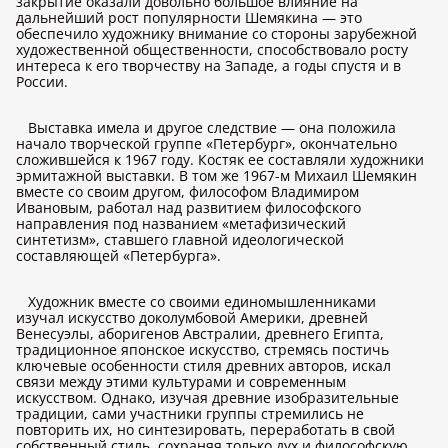
закрытие оказали довольно большое влияние на
дальнейший рост популярности Шемякина — это
обеспечило художнику внимание со стороны зарубежной
художественной общественности, способствовало росту
интереса к его творчеству на Западе, а годы спустя и в
России.
Выставка имела и другое следствие — она положила
начало творческой группе «Петербург», окончательно
сложившейся к 1967 году. Костяк ее составляли художники
эрмитажной выставки. В том же 1967-м Михаил Шемякин
вместе со своим другом, философом Владимиром
Ивановым, работал над развитием философского
направления под названием «метафизический
синтетизм», ставшего главной идеологической
составляющей «Петербурга».
Художник вместе со своими единомышленниками
изучал искусство доколумбовой Америки, древней
Венесуэлы, аборигенов Австралии, древнего Египта,
традиционное японское искусство, стремясь постичь
ключевые особенности стиля древних авторов, искал
связи между этими культурами и современным
искусством. Однако, изучая древние изобразительные
традиции, сами участники группы стремились не
повторить их, но синтезировать, переработать в свой
собственный стиль, сохраняя только дух и философскую