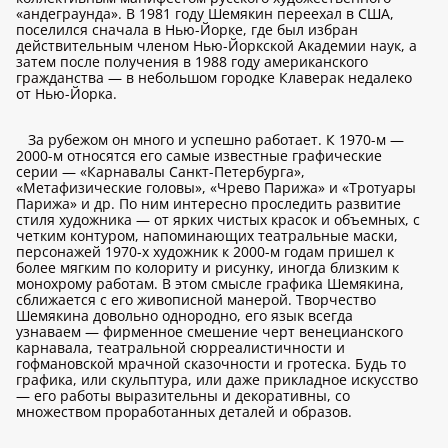
«андеграунда». В 1981 году Шемякин переехал в США,
поселился сначала в Нью-Йорке, где был избран
действительным членом Нью-Йоркской Академии наук, а
затем после получения в 1988 году американского
гражданства — в небольшом городке Клаверак недалеко
от Нью-Йорка.
За рубежом он много и успешно работает. К 1970-м —
2000-м относятся его самые известные графические
серии — «Карнавалы Санкт-Петербурга»,
«Метафизические головы», «Чрево Парижа» и «Тротуары
Парижа» и др. По ним интересно проследить развитие
стиля художника — от ярких чистых красок и объемных, с
четким контуром, напоминающих театральные маски,
персонажей 1970-х художник к 2000-м годам пришел к
более мягким по колориту и рисунку, иногда близким к
монохрому работам. В этом смысле графика Шемякина,
сближается с его живописной манерой. Творчество
Шемякина довольно однородно, его язык всегда
узнаваем — фирменное смешение черт венецианского
карнавала, театральной сюрреалистичности и
гофмановской мрачной сказочности и гротеска. Будь то
графика, или скульптура, или даже прикладное искусство
— его работы выразительны и декоративны, со
множеством проработанных деталей и образов.