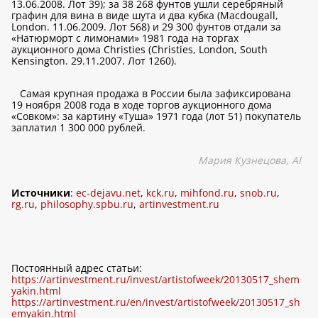
13.06.2008. Лот 39); за 38 268 фунтов ушли серебряный
графин для вина в виде шута и два кубка (Macdougall,
London. 11.06.2009. Лот 568) и 29 300 фунтов отдали за
«Натюрморт с лимонами» 1981 года на торгах
аукционного дома Christies (Christies, London, South
Kensington. 29.11.2007. Лот 1260).
Самая крупная продажа в России была зафиксирована
19 ноября 2008 года в ходе торгов аукционного дома
«Совком»: за картину «Туша» 1971 года (лот 51) покупатель
заплатил 1 300 000 рублей.
Мария Кузнецова,
AI
Источники
:
ec-dejavu.net
,
kck.ru
,
mihfond.ru
,
snob.ru
,
rg.ru
,
philosophy.spbu.ru
,
artinvestment.ru
Постоянный адрес статьи:
https://artinvestment.ru/invest/artistofweek/20130517_shem
yakin.html
https://artinvestment.ru/en/invest/artistofweek/20130517_sh
emyakin.html