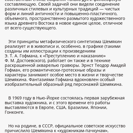
составляющую. Своей задачей они видели соединение
различных стилевых и культурных традиций — чистых
форм и линий античности и повышенно-пластичного,
объемного, пространственно размытого художественного
языка древнего Востока в новое единое целое, отличное
от всего существующего.
Эти принципы метафизического синтетизма Шемякин
реализует и в живописи и, особенно, в графике (такими
созданы им иллюстрации к произведениям
Э. Т. А. Гофмана, к «Преступлению и наказанию»
Ф. М. Достоевского), работает он также и в технике
раскрашенной акварелью гравюры. Эрнст Теодор Амадей
Гофман, его романтически-гротескные образы и
характеры занимают особое место в жизни и творчестве
Шемякина. Фантазиями Гофмана вдохновлен особый
изобразительный образный ряд персонажей Шемякина.
В 1969 году в Нью-Йорке состоялась первая зарубежная
выставка художника, и с этого времени его работы
выставляются в Европе, США, Бразилии, Японии,
Гонконге.
Но на родине, в СССР, официальное советское искусство
причислило Шемякина к «художникам-пачкунам»,