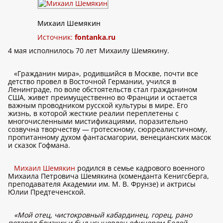
Михаил Шемякин
Источник:
fontanka.ru
4 мая исполнилось 70 лет Михаилу Шемякину.
«Гражданин мира», родившийся в Москве, почти все
детство провел в Восточной Германии, учился в
Ленинграде, по воле обстоятельств стал гражданином
США, живет преимущественно во Франции и остается
важным проводником русской культуры в мире. Его
жизнь, в которой жесткие реалии переплетены с
многочисленными мистификациями, поразительно
созвучна творчеству — гротескному, сюрреалистичному,
пропитанному духом фантасмагории, венецианских масок
и сказок Гофмана.
Михаил Шемякин
родился в семье кадрового военного
Михаила Петровича Шемякина (коменданта Кенигсберга,
преподавателя Академии им. М. В. Фрунзе) и актрисы
Юлии Предтеченской.
«Мой отец, чистокровный кабардинец, горец, рано
потерял близких и был усыновлен офицером Белой