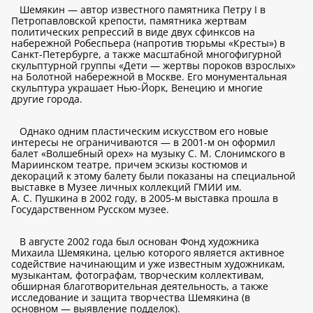
Шемякин — автор известного памятника Петру I в
Петропавловской крепости, памятника жертвам
политических репрессий в виде двух сфинксов на
набережной Робеспьера (напротив тюрьмы «Кресты») в
Санкт-Петербурге, а также масштабной многофигурной
скульптурной группы «Дети — жертвы пороков взрослых»
на Болотной набережной в Москве. Его монументальная
скульптура украшает Нью-Йорк, Венецию и многие
другие города.
Однако одним пластическим искусством его новые
интересы не ограничиваются — в 2001-м он оформил
балет «Волшебный орех» на музыку С. М. Слонимского в
Мариинском театре, причем эскизы костюмов и
декораций к этому балету были показаны на специальной
выставке в Музее личных коллекций ГМИИ им.
А. С. Пушкина в 2002 году, в 2005-м выставка прошла в
Государственном Русском музее.
В августе 2002 года был основан Фонд художника
Михаила Шемякина, целью которого является активное
содействие начинающим и уже известным художникам,
музыкантам, фотографам, творческим коллективам,
обширная благотворительная деятельность, а также
исследование и защита творчества Шемякина (в
основном — выявление подделок).