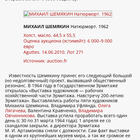
МИХАИЛ ШЕМЯКИН
Натюрморт. 1962
Холст, масло. 44,5 х 55,5
Оценка аукциона (эстимейт): 6 000–9 000
евро
Aguttes. 14.06.2010. Лот 271
Источник:
auction.fr
Известность Шемякину принес его следующий большой
(но недолговечный) проект, вызвавший общественный
резонанс. В 1964 году в Государственном Эрмитаже
открылась «Выставка художников — рабочих
хозяйственной части Эрмитажа. Навстречу 200-летию
Эрмитажа». Выставлялись работы пяти художников
Михаила Шемякина, Владимира Уфлянда,
Олега
Лягачева
, Валентина Кравченко,
Владимира
Овчинникова
. Выставка успела проработать всего один
день (с 30 по 31 марта 1964 года); 1 апреля ее со
скандалом закрыли, а директора Эрмитажа
М. И. Артамонова сняли с должности. Сам факт выставки
в одном из крупнейших музеев мира, а так же громкое ее