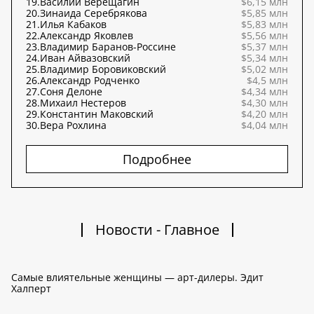
19.
Василий Верещагин
$6,15 млн
20.
Зинаида Серебрякова
$5,85 млн
21.
Илья Кабаков
$5,83 млн
22.
Александр Яковлев
$5,56 млн
23.
Владимир Баранов-Россине
$5,37 млн
24.
Иван Айвазовский
$5,34 млн
25.
Владимир Боровиковский
$5,02 млн
26.
Александр Родченко
$4,5 млн
27.
Соня Делоне
$4,34 млн
28.
Михаил Нестеров
$4,30 млн
29.
Константин Маковский
$4,20 млн
30.
Вера Рохлина
$4,04 млн
Подробнее
Новости - Главное
Самые влиятельные женщины — арт-дилеры. Эдит
Халперт