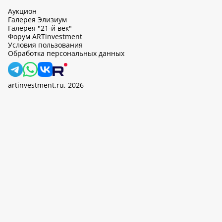
Аукцион
Галерея Элизиум
Галерея "21-й век"
Форум ARTinvestment
Условия пользования
Обработка персональных данных
artinvestment.ru, 2026
На этом сайте используются cookie, может вестись сбор данных
об IP-адресах и местоположении пользователей. Продолжив
работу с этим сайтом, вы подтверждаете свое согласие на
обработку персональных данных в соответствии с законом N
152-ФЗ «О персональных данных» и
«Политикой ООО «АртИн»
в отношении обработки персональных данных».