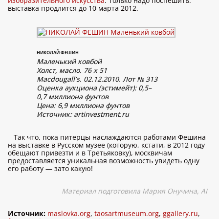
изобразительного искусства
. Только надо поспешить:
выставка продлится до 10 марта 2012.
НИКОЛАЙ ФЕШИН
Маленький ковбой
Холст, масло. 76 х 51
Macdougall’s. 02.12.2010. Лот № 313
Оценка аукциона (эстимейт): 0,5–
0,7 миллиона фунтов
Цена: 6,9 миллиона фунтов
Источник:
artinvestment.ru
Так что, пока питерцы наслаждаются работами Фешина
на выставке в Русском музее (которую, кстати, в 2012 году
обещают привезти и в Третьяковку), москвичам
предоставляется уникальная возможность увидеть одну
его работу — зато какую!
Материал подготовила Мария Онучина, AI
Источник:
maslovka.org
,
taosartmuseum.org
,
ggallery.ru
,