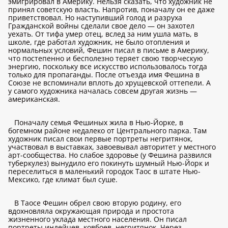
эмигрировал в Америку. Нельзя сказать, что художник не
принял советскую власть. Напротив, поначалу он ее даже
приветствовал. Но наступивший голод и разруха
Гражданской войны сделали свое дело — он захотел
уехать. От тифа умер отец, вслед за ним ушла мать, в
школе, где работал художник, не было отопления и
нормальных условий, Фешин писал в письме в Америку,
что постепенно и бесполезно теряет свою творческую
энергию, поскольку все искусство использовалось тогда
только для пропаганды. После отъезда имя Фешина в
Союзе не вспоминали вплоть до хрущевской оттепели. А
у самого художника началась совсем другая жизнь —
американская.
Поначалу семья Фешиных жила в Нью-Йорке, в
богемном районе недалеко от Центрального парка. Там
художник писал свои первые портреты негритянок,
участвовал в выставках, завоевывал авторитет у местного
арт-сообщества. Но слабое здоровье (у Фешина развился
туберкулез) вынудило его покинуть шумный Нью-Йорк и
переселиться в маленький городок Таос в штате Нью-
Мексико, где климат был суше.
В Таосе Фешин обрел свою вторую родину, его
вдохновляла окружающая природа и простота
жизненного уклада местного населения. Он писал
портреты индейцев, ковбоев, негритянок. Через