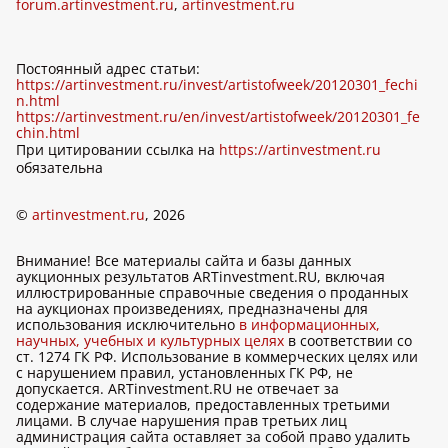
forum.artinvestment.ru
,
artinvestment.ru
Постоянный адрес статьи:
https://artinvestment.ru/invest/artistofweek/20120301_fechi
n.html
https://artinvestment.ru/en/invest/artistofweek/20120301_fe
chin.html
При цитировании ссылка на
https://artinvestment.ru
обязательна
©
artinvestment.ru
, 2026
Внимание! Все материалы сайта и базы данных
аукционных результатов ARTinvestment.RU, включая
иллюстрированные справочные сведения о проданных
на аукционах произведениях, предназначены для
использования исключительно
в информационных,
научных, учебных и культурных целях
в соответствии со
ст. 1274 ГК РФ. Использование в коммерческих целях или
с нарушением правил, установленных ГК РФ, не
допускается. ARTinvestment.RU не отвечает за
содержание материалов, предоставленных третьими
лицами. В случае нарушения прав третьих лиц
администрация сайта оставляет за собой право удалить