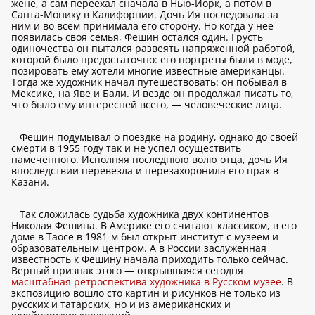
жене, а сам переехал сначала в Нью-Йорк, а потом в
Санта-Монику в Калифорнии. Дочь Ия последовала за
ним и во всем принимала его сторону. Но когда у нее
появилась своя семья, Фешин остался один. Грусть
одиночества он пытался развеять напряженной работой,
которой было предостаточно: его портреты были в моде,
позировать ему хотели многие известные американцы.
Тогда же художник начал путешествовать: он побывал в
Мексике, на Яве и Бали. И везде он продолжал писать то,
что было ему интересней всего, — человеческие лица.
Фешин подумывал о поездке на родину, однако до своей
смерти в 1955 году так и не успел осуществить
намеченного. Исполняя последнюю волю отца, дочь Ия
впоследствии перевезла и перезахоронила его прах в
Казани.
Так сложилась судьба художника двух континентов
Николая Фешина. В Америке его считают классиком, в его
доме в Таосе в 1981-м был открыт институт с музеем и
образовательным центром. А в России заслуженная
известность к Фешину начала приходить только сейчас.
Верный признак этого — открывшаяся сегодня
масштабная ретроспектива художника в Русском музее
. В
экспозицию вошло сто картин и рисунков не только из
русских и татарских, но и из американских и