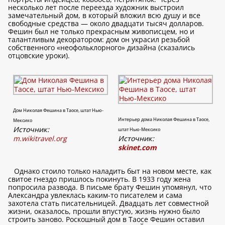
несколько лет после переезда художник выстроил
замечательный дом, в который вложил всю душу и все
свободные средства — около двадцати тысяч долларов.
Фешин был не только прекрасным живописцем, но и
талантливым декоратором: дом он украсил резьбой
собственного «неофольклорного» дизайна (сказались
отцовские уроки).
Дом Николая Фешина в Таосе, штат Нью-
Интерьер дома Николая Фешина в Таосе,
Мексико
Источник:
штат Нью-Мексико
m.wikitravel.org
Источник:
skinet.com
Однако стоило только наладить быт на новом месте, как
свитое гнездо пришлось покинуть. В 1933 году жена
попросила развода. В письме брату Фешин упомянул, что
Александра увлеклась каким-то писателем и сама
захотела стать писательницей. Двадцать лет совместной
жизни, оказалось, прошли впустую, жизнь нужно было
строить заново. Роскошный дом в Таосе Фешин оставил