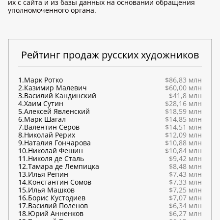
их с сайта и из базы данных на основании обращения
уполномоченного органа.
Рейтинг продаж русских художников
1.
Марк Ротко
$86,83 млн
2.
Казимир Малевич
$60,00 млн
3.
Василий Кандинский
$41,8 млн
4.
Хаим Сутин
$28,16 млн
5.
Алексей Явленский
$18,59 млн
6.
Марк Шагал
$14,85 млн
7.
Валентин Серов
$14,51 млн
8.
Николай Рерих
$12,09 млн
9.
Наталия Гончарова
$10,88 млн
10.
Николай Фешин
$10,84 млн
11.
Николя де Сталь
$9,42 млн
12.
Тамара де Лемпицка
$8,48 млн
13.
Илья Репин
$7,43 млн
14.
Константин Сомов
$7,33 млн
15.
Илья Машков
$7,25 млн
16.
Борис Кустодиев
$7,07 млн
17.
Василий Поленов
$6,34 млн
18.
Юрий Анненков
$6,27 млн