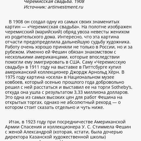
Черемисская свадьба. 1908
Источник:
artinvestment.ru
В 1908 он создал одну из самых своих знаменитых
картин — «Черемисская свадьба». На полотне изображен
черемисский (марийский) обряд увоза невесты женихом
из родительского дома. Интересно, что эта картина
отчасти предопределила дальнейшую судьбу художника.
Работу очень хорошо приняли не только в России, но и за
рубежом. Именно ей Фешин обязан знакомством с
несколькими американцами, которые впоследствии
помогли ему эмигрировать в США. Саму «Черемисскую
свадьбу» в 1911 году на выставке в Питтсбурге купил
американский коллекционер Джордж Арнольд Хёрн. В
1975 году картина «осела» в Национальном музее
ковбоев, который осенью прошлого года добровольно
решил с ней расстаться и выставил ее на торги Sotheby’s,
откуда она ушла с результатом 3,33 миллиона долларов.
Это одна из самых высоких цен для работ Фешина на
открытых торгах, однако не абсолютный рекорд — о
котором стоит сказать отдельно и чуть ниже.
Итак, в 1923 году при посредничестве Американской
Армии Спасения и коллекционера У. С. Стиммела Фешин
с женой Александрой (которая, кстати, была дочерью
директора Казанской художественной школы)