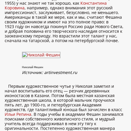
1955) у нас знают не так хорошо, как
Константина
Коровина
, например, однако внимания этот русский
импрессионист, заслуживает, безусловно, не меньшего.
Американцы в такой же мере, как и мы, считают Фешина
своим художником и имеют на это полное право: в
1923 году он навсегда покинул Россию ради Нового Света,
и добрая половина его творческого наследия относится к
заокеанскому периоду. Но взрастили этот талант у нас,
сначала на татарской, а потом на петербургской почве.
Николай Фешин
Источник:
artinvestment.ru
Первым художественное чутье у Николая заметил и
начал воспитывать его отец — резчик деревянных
иконостасов в Казани. Потом была местная казанская
художественная школа, в которой мальчик проучился
пять лет, до 1900-го, и петербургская Академия
художеств, где талантливый юноша был зачислен в класс
Ильи Репина
. В годы учебы в академии Фешин занимался
поисками собственного живописного стиля, и мудрый
учитель всегда поддерживал в нем эту тягу к
оригинальности. Постепенно художественная манера