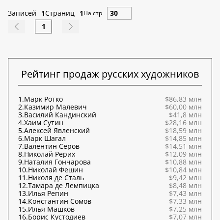
Записей
1
Страниц
1
На стр
1
Рейтинг продаж русских художников
1.
Марк Ротко
$86,83 млн
2.
Казимир Малевич
$60,00 млн
3.
Василий Кандинский
$41,8 млн
4.
Хаим Сутин
$28,16 млн
5.
Алексей Явленский
$18,59 млн
6.
Марк Шагал
$14,85 млн
7.
Валентин Серов
$14,51 млн
8.
Николай Рерих
$12,09 млн
9.
Наталия Гончарова
$10,88 млн
10.
Николай Фешин
$10,84 млн
11.
Николя де Сталь
$9,42 млн
12.
Тамара де Лемпицка
$8,48 млн
13.
Илья Репин
$7,43 млн
14.
Константин Сомов
$7,33 млн
15.
Илья Машков
$7,25 млн
16.
Борис Кустодиев
$7,07 млн