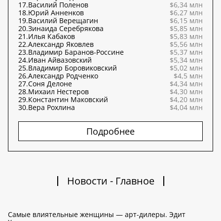
17.
Василий Поленов
$6,34 млн
18.
Юрий Анненков
$6,27 млн
19.
Василий Верещагин
$6,15 млн
20.
Зинаида Серебрякова
$5,85 млн
21.
Илья Кабаков
$5,83 млн
22.
Александр Яковлев
$5,56 млн
23.
Владимир Баранов-Россине
$5,37 млн
24.
Иван Айвазовский
$5,34 млн
25.
Владимир Боровиковский
$5,02 млн
26.
Александр Родченко
$4,5 млн
27.
Соня Делоне
$4,34 млн
28.
Михаил Нестеров
$4,30 млн
29.
Константин Маковский
$4,20 млн
30.
Вера Рохлина
$4,04 млн
Подробнее
Новости - Главное
Самые влиятельные женщины — арт-дилеры. Эдит