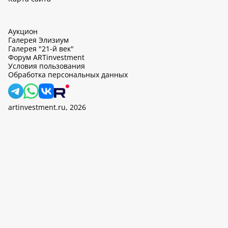
Аукцион
Галерея Элизиум
Галерея "21-й век"
Форум ARTinvestment
Условия пользования
Обработка персональных данных
artinvestment.ru, 2026
На этом сайте используются cookie, может вестись сбор данных
об IP-адресах и местоположении пользователей. Продолжив
работу с этим сайтом, вы подтверждаете свое согласие на