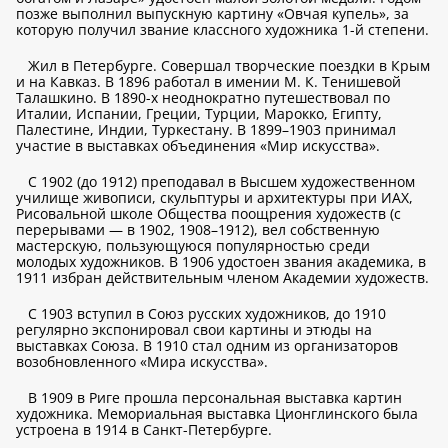
позже выполнил выпускную картину «Овчая купель», за
которую получил звание классного художника 1-й степени.
Жил в Петербурге. Совершал творческие поездки в Крым
и на Кавказ. В 1896 работал в имении М. К. Тенишевой
Талашкино. В 1890-х неоднократно путешествовал по
Италии, Испании, Греции, Турции, Марокко, Египту,
Палестине, Индии, Туркестану. В 1899–1903 принимал
участие в выставках объединения «Мир искусства».
С 1902 (до 1912) преподавал в Высшем художественном
училище живописи, скульптуры и архитектуры при ИАХ,
Рисовальной школе Общества поощрения художеств (с
перерывами — в 1902, 1908–1912), вел собственную
мастерскую, пользующуюся популярностью среди
молодых художников. В 1906 удостоен звания академика, в
1911 избран действительным членом Академии художеств.
С 1903 вступил в Союз русских художников, до 1910
регулярно экспонировал свои картины и этюды на
выставках Союза. В 1910 стал одним из организаторов
возобновленного «Мира искусства».
В 1909 в Риге прошла персональная выставка картин
художника. Мемориальная выставка Ционглинского была
устроена в 1914 в Санкт-Петербурге.