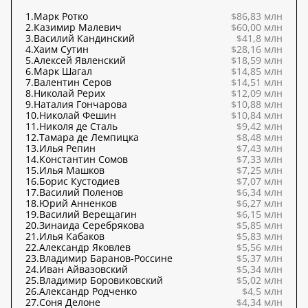
1.
Марк Ротко
$86,83 млн
2.
Казимир Малевич
$60,00 млн
3.
Василий Кандинский
$41,8 млн
4.
Хаим Сутин
$28,16 млн
5.
Алексей Явленский
$18,59 млн
6.
Марк Шагал
$14,85 млн
7.
Валентин Серов
$14,51 млн
8.
Николай Рерих
$12,09 млн
9.
Наталия Гончарова
$10,88 млн
10.
Николай Фешин
$10,84 млн
11.
Николя де Сталь
$9,42 млн
12.
Тамара де Лемпицка
$8,48 млн
13.
Илья Репин
$7,43 млн
14.
Константин Сомов
$7,33 млн
15.
Илья Машков
$7,25 млн
16.
Борис Кустодиев
$7,07 млн
17.
Василий Поленов
$6,34 млн
18.
Юрий Анненков
$6,27 млн
19.
Василий Верещагин
$6,15 млн
20.
Зинаида Серебрякова
$5,85 млн
21.
Илья Кабаков
$5,83 млн
22.
Александр Яковлев
$5,56 млн
23.
Владимир Баранов-Россине
$5,37 млн
24.
Иван Айвазовский
$5,34 млн
25.
Владимир Боровиковский
$5,02 млн
26.
Александр Родченко
$4,5 млн
27.
Соня Делоне
$4,34 млн