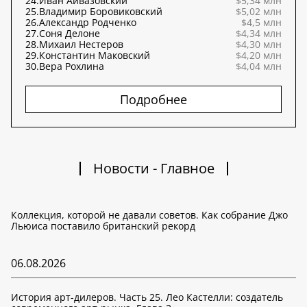
24.
Иван Айвазовский
$5,34 млн
25.
Владимир Боровиковский
$5,02 млн
26.
Александр Родченко
$4,5 млн
27.
Соня Делоне
$4,34 млн
28.
Михаил Нестеров
$4,30 млн
29.
Константин Маковский
$4,20 млн
30.
Вера Рохлина
$4,04 млн
Подробнее
Новости - Главное
Коллекция, которой не давали советов. Как собрание Джо
Льюиса поставило британский рекорд
06.08.2026
История арт-дилеров. Часть 25. Лео Кастелли: создатель