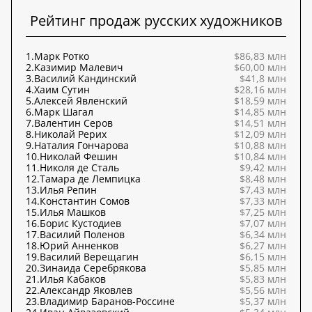
Рейтинг продаж русских художников
1.
Марк Ротко
$86,83 млн
2.
Казимир Малевич
$60,00 млн
3.
Василий Кандинский
$41,8 млн
4.
Хаим Сутин
$28,16 млн
5.
Алексей Явленский
$18,59 млн
6.
Марк Шагал
$14,85 млн
7.
Валентин Серов
$14,51 млн
8.
Николай Рерих
$12,09 млн
9.
Наталия Гончарова
$10,88 млн
10.
Николай Фешин
$10,84 млн
11.
Николя де Сталь
$9,42 млн
12.
Тамара де Лемпицка
$8,48 млн
13.
Илья Репин
$7,43 млн
14.
Константин Сомов
$7,33 млн
15.
Илья Машков
$7,25 млн
16.
Борис Кустодиев
$7,07 млн
17.
Василий Поленов
$6,34 млн
18.
Юрий Анненков
$6,27 млн
19.
Василий Верещагин
$6,15 млн
20.
Зинаида Серебрякова
$5,85 млн
21.
Илья Кабаков
$5,83 млн
22.
Александр Яковлев
$5,56 млн
23.
Владимир Баранов-Россине
$5,37 млн