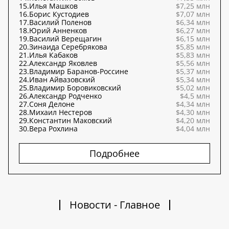
15.
Илья Машков
$7,25 млн
16.
Борис Кустодиев
$7,07 млн
17.
Василий Поленов
$6,34 млн
18.
Юрий Анненков
$6,27 млн
19.
Василий Верещагин
$6,15 млн
20.
Зинаида Серебрякова
$5,85 млн
21.
Илья Кабаков
$5,83 млн
22.
Александр Яковлев
$5,56 млн
23.
Владимир Баранов-Россине
$5,37 млн
24.
Иван Айвазовский
$5,34 млн
25.
Владимир Боровиковский
$5,02 млн
26.
Александр Родченко
$4,5 млн
27.
Соня Делоне
$4,34 млн
28.
Михаил Нестеров
$4,30 млн
29.
Константин Маковский
$4,20 млн
30.
Вера Рохлина
$4,04 млн
Подробнее
Новости - Главное