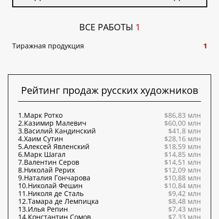
ВСЕ РАБОТЫ
1
Тиражная продукция
1
Рейтинг продаж русских художников
1.
Марк Ротко
$86,83 млн
2.
Казимир Малевич
$60,00 млн
3.
Василий Кандинский
$41,8 млн
4.
Хаим Сутин
$28,16 млн
5.
Алексей Явленский
$18,59 млн
6.
Марк Шагал
$14,85 млн
7.
Валентин Серов
$14,51 млн
8.
Николай Рерих
$12,09 млн
9.
Наталия Гончарова
$10,88 млн
10.
Николай Фешин
$10,84 млн
11.
Николя де Сталь
$9,42 млн
12.
Тамара де Лемпицка
$8,48 млн
13.
Илья Репин
$7,43 млн
14.
Константин Сомов
$7,33 млн