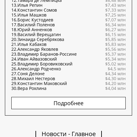
12.
Тамара де Лемпицка
$8,48 млн
13.
Илья Репин
$7,43 млн
14.
Константин Сомов
$7,33 млн
15.
Илья Машков
$7,25 млн
16.
Борис Кустодиев
$7,07 млн
17.
Василий Поленов
$6,34 млн
18.
Юрий Анненков
$6,27 млн
19.
Василий Верещагин
$6,15 млн
20.
Зинаида Серебрякова
$5,85 млн
21.
Илья Кабаков
$5,83 млн
22.
Александр Яковлев
$5,56 млн
23.
Владимир Баранов-Россине
$5,37 млн
24.
Иван Айвазовский
$5,34 млн
25.
Владимир Боровиковский
$5,02 млн
26.
Александр Родченко
$4,5 млн
27.
Соня Делоне
$4,34 млн
28.
Михаил Нестеров
$4,30 млн
29.
Константин Маковский
$4,20 млн
30.
Вера Рохлина
$4,04 млн
Подробнее
Новости - Главное