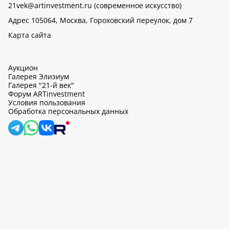
21vek@artinvestment.ru (современное искусство)
Адрес 105064, Москва, Гороховский переулок, дом 7
Карта сайта
Аукцион
Галерея Элизиум
Галерея "21-й век"
Форум ARTinvestment
Условия пользования
Обработка персональных данных
artinvestment.ru, 2026
На этом сайте используются cookie, может вестись сбор данных
об IP-адресах и местоположении пользователей. Продолжив
работу с этим сайтом, вы подтверждаете свое согласие на
обработку персональных данных в соответствии с законом N
152-ФЗ «О персональных данных» и
«Политикой ООО «АртИн»
в отношении обработки персональных данных».
OK