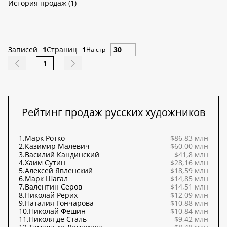
История продаж (1)
Записей
1
Страниц
1
На стр
1
Рейтинг продаж русских художников
1.
Марк Ротко
$86,83 млн
2.
Казимир Малевич
$60,00 млн
3.
Василий Кандинский
$41,8 млн
4.
Хаим Сутин
$28,16 млн
5.
Алексей Явленский
$18,59 млн
6.
Марк Шагал
$14,85 млн
7.
Валентин Серов
$14,51 млн
8.
Николай Рерих
$12,09 млн
9.
Наталия Гончарова
$10,88 млн
10.
Николай Фешин
$10,84 млн
11.
Николя де Сталь
$9,42 млн