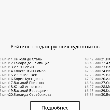
Рейтинг продаж русских художников
3 млн
11.
Николя де Сталь
$9,42 млн
21.
Ил
0 млн
12.
Тамара де Лемпицка
$8,48 млн
22.
Ал
8 млн
13.
Илья Репин
$7,43 млн
23.
В
6 млн
14.
Константин Сомов
$7,33 млн
24.
И
9 млн
15.
Илья Машков
$7,25 млн
25.
В
5 млн
16.
Борис Кустодиев
$7,07 млн
26.
Ал
1 млн
17.
Василий Поленов
$6,34 млн
27.
С
9 млн
18.
Юрий Анненков
$6,27 млн
28.
М
8 млн
19.
Василий Верещагин
$6,15 млн
29.
К
4 млн
20.
Зинаида Серебрякова
$5,85 млн
30.
Ве
Подробнее