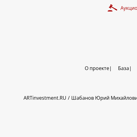
Аукци
О проекте
База
ART INVESTMENT
ARTinvestment.RU
Шабанов Юрий Михайлов