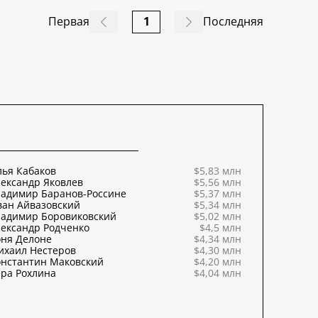
Первая
1
Последняя
ья Кабаков
$5,83 млн
ександр Яковлев
$5,56 млн
ладимир Баранов-Россине
$5,37 млн
ван Айвазовский
$5,34 млн
ладимир Боровиковский
$5,02 млн
ександр Родченко
$4,5 млн
оня Делоне
$4,34 млн
ихаил Нестеров
$4,30 млн
онстантин Маковский
$4,20 млн
ра Рохлина
$4,04 млн