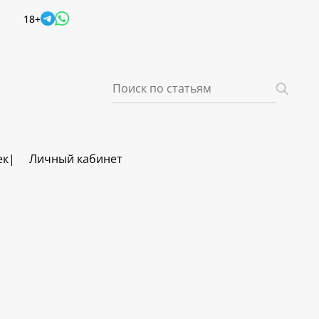
18+
ек
Личный кабинет