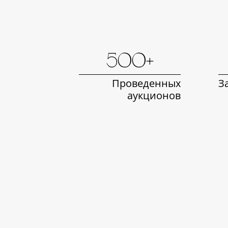
500+
Проведенных
З
аукционов