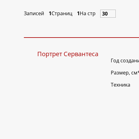
Записей
1
Страниц
1
На стр
Портрет Сервантеса
Год создан
Размер, см
Техника