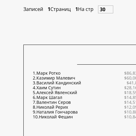
Записей
1
Страниц
1
На стр
1.
Марк Ротко
$86,8
2.
Казимир Малевич
$60,0
3.
Василий Кандинский
$41,
4.
Хаим Сутин
$28,1
5.
Алексей Явленский
$18,5
6.
Марк Шагал
$14,8
7.
Валентин Серов
$14,5
8.
Николай Рерих
$12,0
9.
Наталия Гончарова
$10,8
10.
Николай Фешин
$10,8