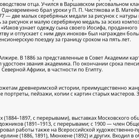
водством отца. Учился в Варшавском рисовальном классе
 Одновременно брал уроки у П. П. Чистякова и В. Матейк
77 — две малых серебряных медали за рисунок с натуры
 за рисунок и малую серебряную медаль за эскиз компо
Иаков узнает одежду сына своего Иосифа, проданного бр
тву и отпускает с ним двух иноков» был награжден бол
енсионерскую поездку за границу сроком на пять лет.
Алжире. В 1886 за представленные в Совет Академии кар
л удостоен звания академика. По окончании срока пенс
Северной Африки, в частности по Египту.
сюжетам древнеримской истории, преимущественно жанр
же портреты, пейзажи, копии с картин старых мастеров.
 (1884–1897, с перерывами), выставках Московского об
удожников (1891–1913, с перерывами; с 1900 — член Об
ировал работы также на Всероссийской художественно-п
рлине (1886, 1891), Мюнхене (1892) и других. Входил в