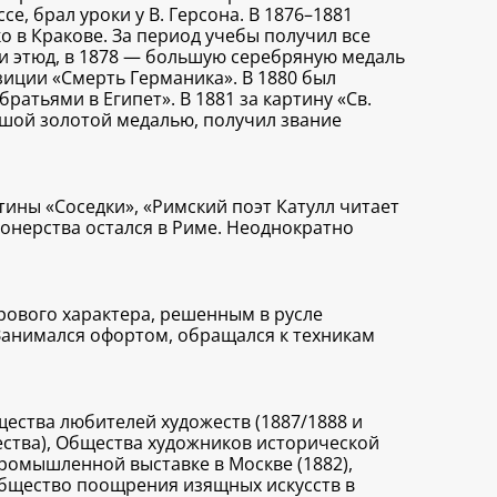
, брал уроки у В. Герсона. В 1876–1881
о в Кракове. За период учебы получил все
 и этюд, в 1878 — большую серебряную медаль
зиции «Смерть Германика». В 1880 был
атьями в Египет». В 1881 за картину «Св.
ьшой золотой медалью, получил звание
тины «Соседки», «Римский поэт Катулл читает
ионерства остался в Риме. Неоднократно
ового характера, решенным в русле
 Занимался офортом, обращался к техникам
щества любителей художеств (1887/1888 и
щества), Общества художников исторической
ромышленной выставке в Москве (1882),
 общество поощрения изящных искусств в