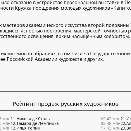
 было отказано в устройстве персональной выставки в П
ельности Кружка поощрения молодых художников «Капитол
мастеров академического искусства второй половины XI
ющиеся ясностью построения, мастерской точностью р
кусственного освещения, ярким насыщенным колоритом.
их музейных собраниях, в том числе в Государственной
ее Российской Академии художеств и других.
Рейтинг продаж русских художников
3 млн
11.
Николя де Сталь
$9,42 млн
21.
Ил
0 млн
12.
Тамара де Лемпицка
$8,48 млн
22.
Ал
8 млн
13.
Илья Репин
$7,43 млн
23.
В