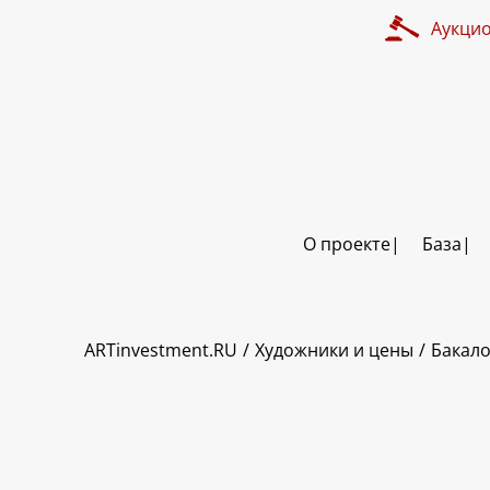
Аукци
О проекте
База
ART INVESTMENT
ARTinvestment.RU
Художники и цены
Бакало