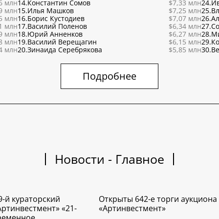
6 млн
14.
Константин Сомов
$7,33 млн
24.
И
9 млн
15.
Илья Машков
$7,25 млн
25.
В
5 млн
16.
Борис Кустодиев
$7,07 млн
26.
Ал
1 млн
17.
Василий Поленов
$6,34 млн
27.
С
9 млн
18.
Юрий Анненков
$6,27 млн
28.
М
8 млн
19.
Василий Верещагин
$6,15 млн
29.
К
4 млн
20.
Зинаида Серебрякова
$5,85 млн
30.
Ве
Подробнее
Новости - Главное
9-й кураторский
Открыты 642-е торги аукциона
Артинвестмент» «21-
«Артинвестмент»
временное