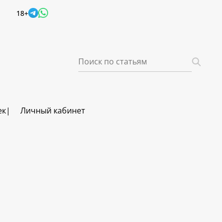
18+
ек
Личный кабинет