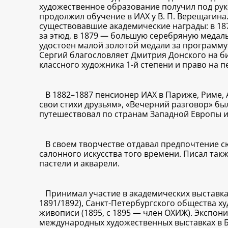
художественное образование получил под руко
продолжил обучение в ИАХ у В. П. Верещагина.
существовавшие академические награды: в 18
за этюд, в 1879 — большую серебряную медаль
удостоен малой золотой медали за программу «
Сергий благословляет Дмитрия Донского на би
классного художника 1-й степени и право на п
В 1882–1887 пенсионер ИАХ в Париже, Риме, 
свои стихи друзьям», «Вечерний разговор» бы
путешествовал по странам Западной Европы и 
В своем творчестве отдавал предпочтение 
салонного искусства того времени. Писал так
пастели и акварели.
Принимал участие в академических выставках
1891/1892), Санкт-Петербургского общества х
живописи (1895, с 1895 — член ОХИЖ). Экспон
международных художественных выставках в Бе