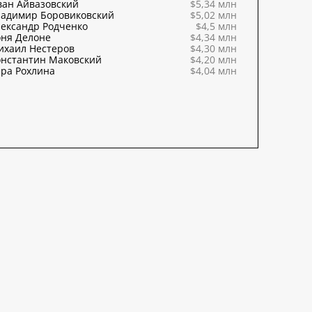
ван Айвазовский
$5,34 млн
ладимир Боровиковский
$5,02 млн
ександр Родченко
$4,5 млн
оня Делоне
$4,34 млн
ихаил Нестеров
$4,30 млн
онстантин Маковский
$4,20 млн
ра Рохлина
$4,04 млн