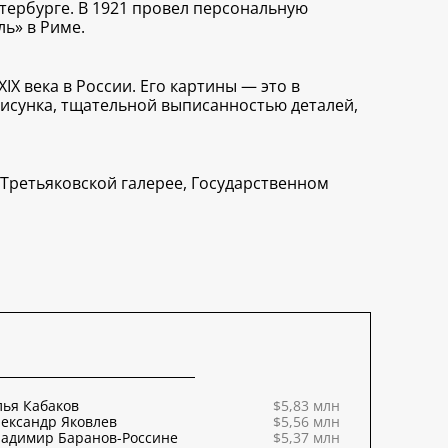
етербурге. В 1921 провел персональную
ь» в Риме.
X века в России. Его картины — это в
исунка, тщательной выписанностью деталей,
 Третьяковской галерее, Государственном
ья Кабаков
$5,83 млн
ександр Яковлев
$5,56 млн
ладимир Баранов-Россине
$5,37 млн