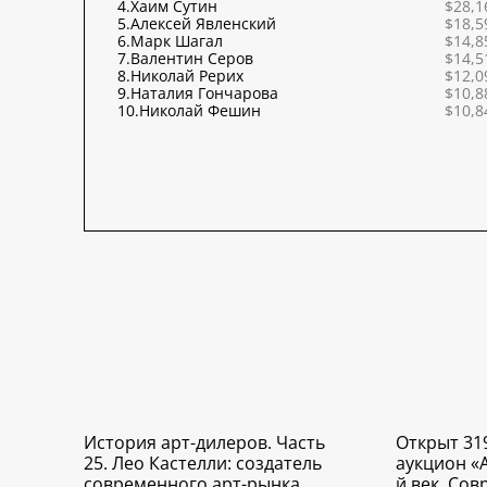
4.
Хаим Сутин
$28,1
5.
Алексей Явленский
$18,5
6.
Марк Шагал
$14,8
7.
Валентин Серов
$14,5
8.
Николай Рерих
$12,0
9.
Наталия Гончарова
$10,8
10.
Николай Фешин
$10,8
История арт-дилеров. Часть
Открыт 31
25. Лео Кастелли: создатель
аукцион «
современного арт-рынка.
й век. Со