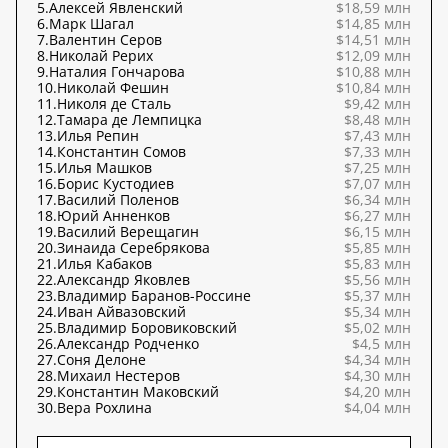
5.
Алексей Явленский
$18,59 млн
6.
Марк Шагал
$14,85 млн
7.
Валентин Серов
$14,51 млн
8.
Николай Рерих
$12,09 млн
9.
Наталия Гончарова
$10,88 млн
10.
Николай Фешин
$10,84 млн
11.
Николя де Сталь
$9,42 млн
12.
Тамара де Лемпицка
$8,48 млн
13.
Илья Репин
$7,43 млн
14.
Константин Сомов
$7,33 млн
15.
Илья Машков
$7,25 млн
16.
Борис Кустодиев
$7,07 млн
17.
Василий Поленов
$6,34 млн
18.
Юрий Анненков
$6,27 млн
19.
Василий Верещагин
$6,15 млн
20.
Зинаида Серебрякова
$5,85 млн
21.
Илья Кабаков
$5,83 млн
22.
Александр Яковлев
$5,56 млн
23.
Владимир Баранов-Россине
$5,37 млн
24.
Иван Айвазовский
$5,34 млн
25.
Владимир Боровиковский
$5,02 млн
26.
Александр Родченко
$4,5 млн
27.
Соня Делоне
$4,34 млн
28.
Михаил Нестеров
$4,30 млн
29.
Константин Маковский
$4,20 млн
30.
Вера Рохлина
$4,04 млн