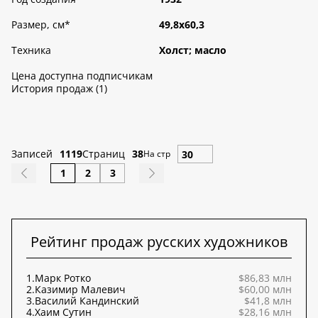
Размер, см
*
49,8х60,3
Техника
Холст; масло
Цена доступна подписчикам
История продаж (1)
Записей
1119
Страниц
38
На стр
1
2
3
Рейтинг продаж русских художников
1.
Марк Ротко
$86,83 млн
2.
Казимир Малевич
$60,00 млн
3.
Василий Кандинский
$41,8 млн
4.
Хаим Сутин
$28,16 млн