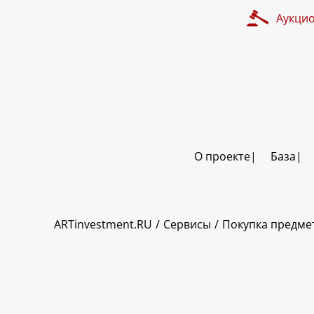
Аукци
О проекте
База
ART INVESTMENT
ARTinvestment.RU
Сервисы
Покупка предмет