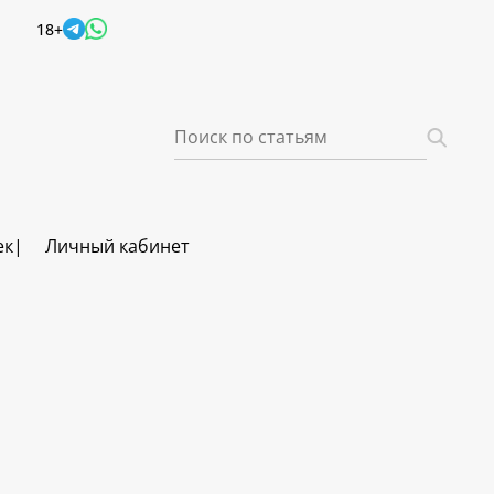
18+
ек
Личный кабинет