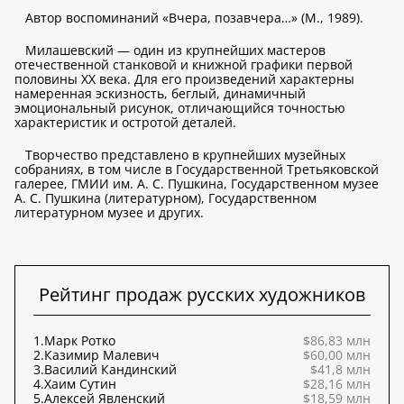
Автор воспоминаний «Вчера, позавчера…» (М., 1989).
Милашевский — один из крупнейших мастеров
отечественной станковой и книжной графики первой
половины ХХ века. Для его произведений характерны
намеренная эскизность, беглый, динамичный
эмоциональный рисунок, отличающийся точностью
характеристик и остротой деталей.
Творчество представлено в крупнейших музейных
собраниях, в том числе в Государственной Третьяковской
галерее, ГМИИ им. А. С. Пушкина, Государственном музее
А. С. Пушкина (литературном), Государственном
литературном музее и других.
Рейтинг продаж русских художников
1.
Марк Ротко
$86,83 млн
2.
Казимир Малевич
$60,00 млн
3.
Василий Кандинский
$41,8 млн
4.
Хаим Сутин
$28,16 млн
5.
Алексей Явленский
$18,59 млн