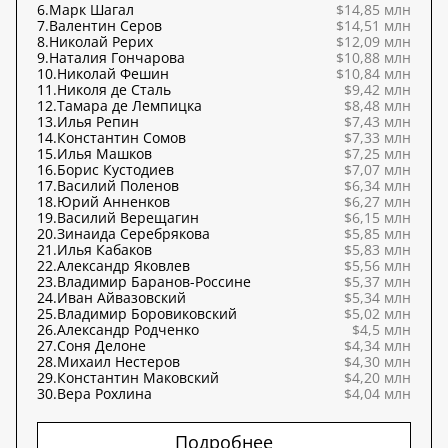
6.
Марк Шагал
$14,85 млн
7.
Валентин Серов
$14,51 млн
8.
Николай Рерих
$12,09 млн
9.
Наталия Гончарова
$10,88 млн
10.
Николай Фешин
$10,84 млн
11.
Николя де Сталь
$9,42 млн
12.
Тамара де Лемпицка
$8,48 млн
13.
Илья Репин
$7,43 млн
14.
Константин Сомов
$7,33 млн
15.
Илья Машков
$7,25 млн
16.
Борис Кустодиев
$7,07 млн
17.
Василий Поленов
$6,34 млн
18.
Юрий Анненков
$6,27 млн
19.
Василий Верещагин
$6,15 млн
20.
Зинаида Серебрякова
$5,85 млн
21.
Илья Кабаков
$5,83 млн
22.
Александр Яковлев
$5,56 млн
23.
Владимир Баранов-Россине
$5,37 млн
24.
Иван Айвазовский
$5,34 млн
25.
Владимир Боровиковский
$5,02 млн
26.
Александр Родченко
$4,5 млн
27.
Соня Делоне
$4,34 млн
28.
Михаил Нестеров
$4,30 млн
29.
Константин Маковский
$4,20 млн
30.
Вера Рохлина
$4,04 млн
Подробнее