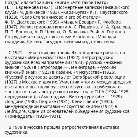
Создал иллюстрации к книгам «Что такое театр»
Н. Н. Евреинова (1921), «Посмертные записки Пиквикского
клуба» Ч. Диккенса (1933), «Кара-Бугаз» К. Г. Паустовского
(1933), «Село Степанчиково и его обитатели»
Ф. М. Достоевского (1935), «Мадам Бовари» Г. Флобера
(1947). Иллюстрировал книги А. С. Пушкина, И. А. Крылова,
П. П. Ершова, А. П. Чехова, О. Бальзака, Э.-Ф. А. Гофмана.
Сотрудничал с издательствами Academia, «Молодая
гвардия», Детгиз, Государственным издательством.
С 1921 — участник выставок. Экспонировал работы на
выставках «Мира искусства» (1922), петроградских
художников всех направлений (1923), русских книжных
знаков (1926) в Петрограде — Ленинграде, «Русский
книжный знак» (1923) в Казани, «4 искусства» (1926),
«Русский рисунок за десять лет Октябрьской революции
(1927) в Москве и других. Участник многих международных
выставок и выставок русского искусства за рубежом, в
частности: выставок русского искусства в США (1924–1925,
передвижная), в Амстердаме, Винтертуре (обе — 1929),
Лондоне (1930), Цюрихе (1931), Кенигсберге (1932),
международной выставки «Искусство книги» (1927) в
Лейпциге. Один из основателей объединения художников
«Тринадцать» (1929–1931).
В 1978 в Москве прошла ретроспективная выставка
художника.