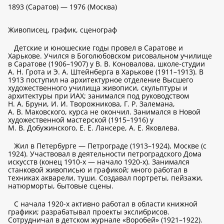
1893 (Саратов) — 1976 (Москва)
Живописец, график, сценограф
Детские и юношеские годы провел в Саратове и
Харькове. Учился в Боголюбовском рисовальном училище
в Саратове (1906–1907) у В. В. Коновалова, школе-студии
А. Н. Грота и Э. А. Штейнберга в Харькове (1911–1913). В
1913 поступил на архитектурное отделение Высшего
художественного училища живописи, скульптуры и
архитектуры при ИАХ; занимался под руководством
Н. А. Бруни, И. И. Творожникова, Г. Р. Залемана,
А. В. Маковского, курса не окончил. Занимался в Новой
художественной мастерской (1915–1916) у
М. В. Добужинского, Е. Е. Лансере, А. Е. Яковлева.
Жил в Петербурге — Петрограде (1913–1924), Москве (с
1924). Участвовал в деятельности петроградского Дома
искусств (конец 1910-х — начало 1920-х). Занимался
станковой живописью и графикой; много работал в
техниках акварели, туши. Создавал портреты, пейзажи,
натюрморты, бытовые сцены.
С начала 1920-х активно работал в области книжной
графики; разрабатывал проекты экслибрисов.
Сотрудничал в детском журнале «Воробей» (1921–1922).