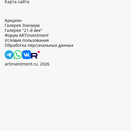
Карта сайта
Аукцион
Галерея Элизиум
Галерея "21-й век"
Форум ARTinvestment
Условия пользования
Обработка персональных данных
artinvestment.ru, 2026
На этом сайте используются cookie, может вестись сбор данных
об IP-адресах и местоположении пользователей. Продолжив
работу с этим сайтом, вы подтверждаете свое согласие на