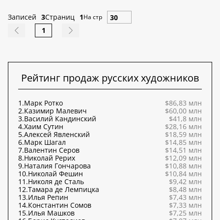
Записей
3
Страниц
1
На стр
1
Рейтинг продаж русских художников
1.
Марк Ротко
$86,83 млн
2.
Казимир Малевич
$60,00 млн
3.
Василий Кандинский
$41,8 млн
4.
Хаим Сутин
$28,16 млн
5.
Алексей Явленский
$18,59 млн
6.
Марк Шагал
$14,85 млн
7.
Валентин Серов
$14,51 млн
8.
Николай Рерих
$12,09 млн
9.
Наталия Гончарова
$10,88 млн
10.
Николай Фешин
$10,84 млн
11.
Николя де Сталь
$9,42 млн
12.
Тамара де Лемпицка
$8,48 млн
13.
Илья Репин
$7,43 млн
14.
Константин Сомов
$7,33 млн
15.
Илья Машков
$7,25 млн