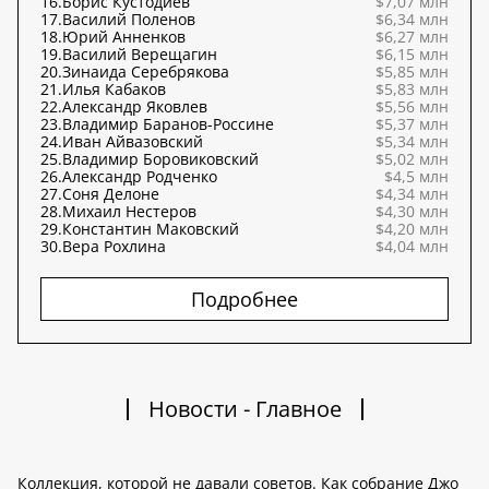
16.
Борис Кустодиев
$7,07 млн
17.
Василий Поленов
$6,34 млн
18.
Юрий Анненков
$6,27 млн
19.
Василий Верещагин
$6,15 млн
20.
Зинаида Серебрякова
$5,85 млн
21.
Илья Кабаков
$5,83 млн
22.
Александр Яковлев
$5,56 млн
23.
Владимир Баранов-Россине
$5,37 млн
24.
Иван Айвазовский
$5,34 млн
25.
Владимир Боровиковский
$5,02 млн
26.
Александр Родченко
$4,5 млн
27.
Соня Делоне
$4,34 млн
28.
Михаил Нестеров
$4,30 млн
29.
Константин Маковский
$4,20 млн
30.
Вера Рохлина
$4,04 млн
Подробнее
Новости - Главное
Коллекция, которой не давали советов. Как собрание Джо