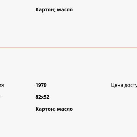
Картон; масло
ия
1979
Цена дост
*
82х52
Картон; масло