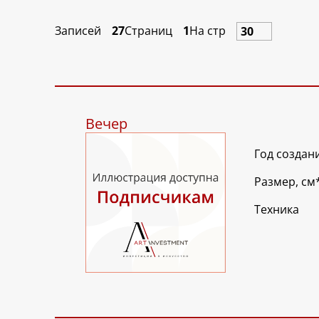
Записей
27
Страниц
1
На стр
Вечер
Год создан
Размер, см
Техника