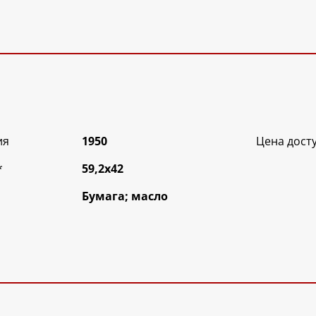
ия
1950
Цена дост
*
59,2х42
Бумага; масло