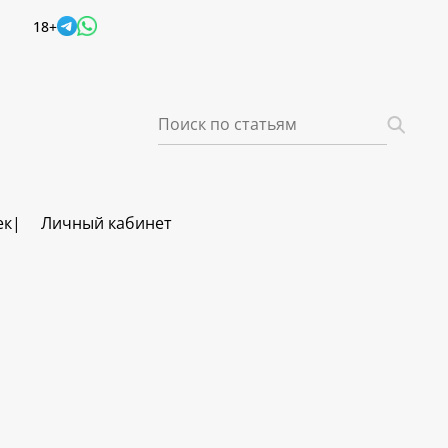
18+
ек
Личный кабинет