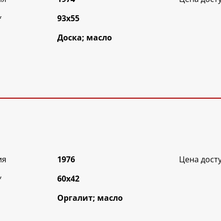
*
93х55
Доска; масло
ия
1976
Цена дост
*
60х42
Оргалит; масло