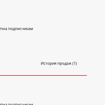
упна подписчикам
История продаж (1)
упна подписчикам