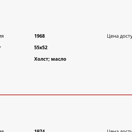
ия
1968
Цена дост
*
55х52
Холст; масло
ия
1974
Цена дост