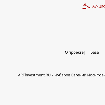
Аукци
О проекте
База
ART INVESTMENT
ARTinvestment.RU
Чубаров Евгений Иосифов