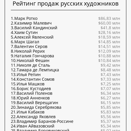
Рейтинг продаж русских художников
1.
Марк Ротко
$86,83 млн
2.
Казимир Малевич
$60,00 млн
3.
Василий Кандинский
$41,8 млн
4.
Хаим Сутин
$28,16 млн
5.
Алексей Явленский
$18,59 млн
6.
Марк Шагал
$14,85 млн
7.
Валентин Серов
$14,51 млн
8.
Николай Рерих
$12,09 млн
9.
Наталия Гончарова
$10,88 млн
10.
Николай Фешин
$10,84 млн
11.
Николя де Сталь
$9,42 млн
12.
Тамара де Лемпицка
$8,48 млн
13.
Илья Репин
$7,43 млн
14.
Константин Сомов
$7,33 млн
15.
Илья Машков
$7,25 млн
16.
Борис Кустодиев
$7,07 млн
17.
Василий Поленов
$6,34 млн
18.
Юрий Анненков
$6,27 млн
19.
Василий Верещагин
$6,15 млн
20.
Зинаида Серебрякова
$5,85 млн
21.
Илья Кабаков
$5,83 млн
22.
Александр Яковлев
$5,56 млн
23.
Владимир Баранов-Россине
$5,37 млн
24.
Иван Айвазовский
$5,34 млн
25.
Владимир Боровиковский
$5,02 млн