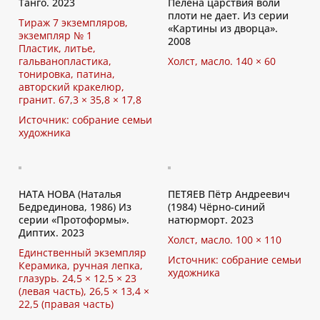
Танго. 2023
Пелена царствия воли
плоти не дает. Из серии
Тираж 7 экземпляров,
«Картины из дворца».
экземпляр № 1
2008
Пластик, литье,
гальванопластика,
Холст, масло. 140 × 60
тонировка, патина,
авторский кракелюр,
гранит. 67,3 × 35,8 × 17,8
Источник: собрание семьи
художника
НАТА НОВА (Наталья
ПЕТЯЕВ Пётр Андреевич
Бедрединова, 1986) Из
(1984) Чёрно-синий
серии «Протоформы».
натюрморт. 2023
Диптих. 2023
Холст, масло. 100 × 110
Единственный экземпляр
Источник: собрание семьи
Керамика, ручная лепка,
художника
глазурь. 24,5 × 12,5 × 23
(левая часть), 26,5 × 13,4 ×
22,5 (правая часть)